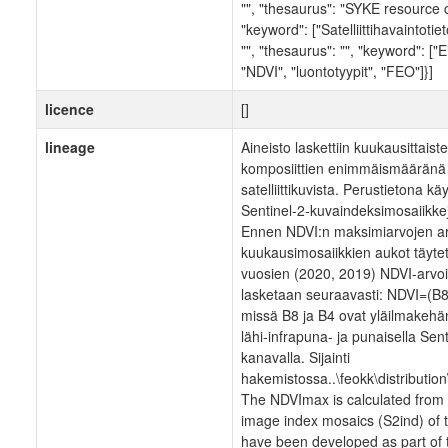
"", "thesaurus": "SYKE resource cl
"keyword": ["Satelliittihavaintotiet
"", "thesaurus": "", "keyword": ["E
"NDVI", "luontotyypit", "FEO"]}]
licence
[]
lineage
Aineisto laskettiin kuukausittais
komposiittien enimmäismääränä 
satelliittikuvista. Perustietona kä
Sentinel-2-kuvaindeksimosaiikkej
Ennen NDVI:n maksimiarvojen arv
kuukausimosaiikkien aukot täytet
vuosien (2020, 2019) NDVI-arvoi
lasketaan seuraavasti: NDVI=(B
missä B8 ja B4 ovat yläilmakehä
lähi-infrapuna- ja punaisella Sent
kanavalla. Sijainti
hakemistossa..\feokk\distributio
The NDVImax is calculated from 
image index mosaics (S2ind) of 
have been developed as part of 