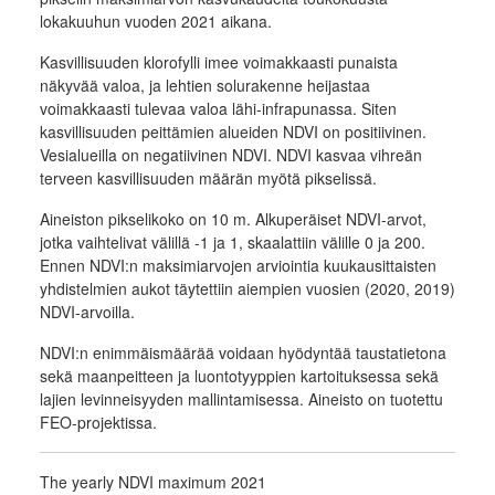
lokakuuhun vuoden 2021 aikana.
Kasvillisuuden klorofylli imee voimakkaasti punaista
näkyvää valoa, ja lehtien solurakenne heijastaa
voimakkaasti tulevaa valoa lähi-infrapunassa. Siten
kasvillisuuden peittämien alueiden NDVI on positiivinen.
Vesialueilla on negatiivinen NDVI. NDVI kasvaa vihreän
terveen kasvillisuuden määrän myötä pikselissä.
Aineiston pikselikoko on 10 m. Alkuperäiset NDVI-arvot,
jotka vaihtelivat välillä -1 ja 1, skaalattiin välille 0 ja 200.
Ennen NDVI:n maksimiarvojen arviointia kuukausittaisten
yhdistelmien aukot täytettiin aiempien vuosien (2020, 2019)
NDVI-arvoilla.
NDVI:n enimmäismäärää voidaan hyödyntää taustatietona
sekä maanpeitteen ja luontotyyppien kartoituksessa sekä
lajien levinneisyyden mallintamisessa. Aineisto on tuotettu
FEO-projektissa.
The yearly NDVI maximum 2021