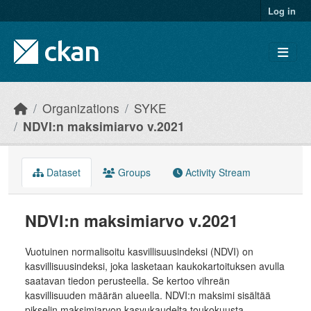
Skip to main content
Log in
Organizations
SYKE
NDVI:n maksimiarvo v.2021
Dataset
Groups
Activity Stream
NDVI:n maksimiarvo v.2021
Vuotuinen normalisoitu kasvillisuusindeksi (NDVI) on
kasvillisuusindeksi, joka lasketaan kaukokartoituksen avulla
saatavan tiedon perusteella. Se kertoo vihreän
kasvillisuuden määrän alueella. NDVI:n maksimi sisältää
pikselin maksimiarvon kasvukaudelta toukokuusta