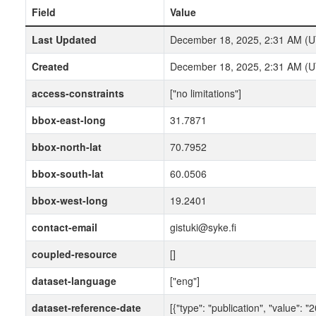
Field
Value
Last Updated
December 18, 2025, 2:31 AM (
Created
December 18, 2025, 2:31 AM (
access-constraints
["no limitations"]
bbox-east-long
31.7871
bbox-north-lat
70.7952
bbox-south-lat
60.0506
bbox-west-long
19.2401
contact-email
gistuki@syke.fi
coupled-resource
[]
dataset-language
["eng"]
dataset-reference-date
[{"type": "publication", "value": 