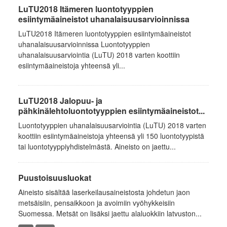
LuTU2018 Itämeren luontotyyppien
esiintymäaineistot uhanalaisuusarvioinnissa
LuTU2018 Itämeren luontotyyppien esiintymäaineistot
uhanalaisuusarvioinnissa Luontotyyppien
uhanalaisuusarviointia (LuTU) 2018 varten koottiin
esiintymäaineistoja yhteensä yli...
LuTU2018 Jalopuu- ja
pähkinälehtoluontotyyppien esiintymäaineistot...
Luontotyyppien uhanalaisuusarviointia (LuTU) 2018 varten
koottiin esiintymäaineistoja yhteensä yli 150 luontotyypistä
tai luontotyyppiyhdistelmästä. Aineisto on jaettu...
Puustoisuusluokat
Aineisto sisältää laserkeilausaineistosta johdetun jaon
metsäisiin, pensaikkoon ja avoimiin vyöhykkeisiin
Suomessa. Metsät on lisäksi jaettu alaluokkiin latvuston...