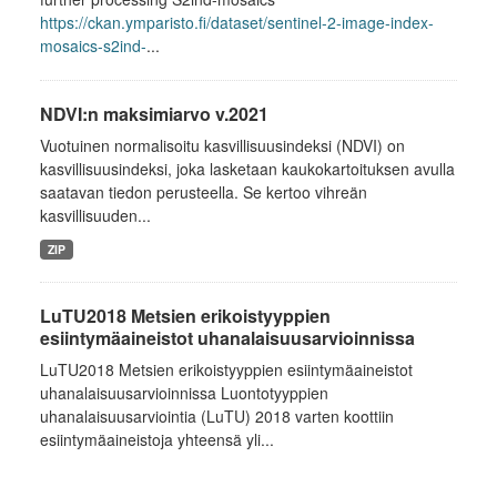
https://ckan.ymparisto.fi/dataset/sentinel-2-image-index-
mosaics-s2ind-
...
NDVI:n maksimiarvo v.2021
Vuotuinen normalisoitu kasvillisuusindeksi (NDVI) on
kasvillisuusindeksi, joka lasketaan kaukokartoituksen avulla
saatavan tiedon perusteella. Se kertoo vihreän
kasvillisuuden...
ZIP
LuTU2018 Metsien erikoistyyppien
esiintymäaineistot uhanalaisuusarvioinnissa
LuTU2018 Metsien erikoistyyppien esiintymäaineistot
uhanalaisuusarvioinnissa Luontotyyppien
uhanalaisuusarviointia (LuTU) 2018 varten koottiin
esiintymäaineistoja yhteensä yli...