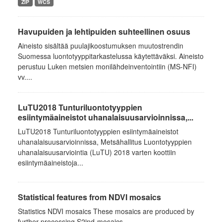
ZIP
WCS
Havupuiden ja lehtipuiden suhteellinen osuus
Aineisto sisältää puulajikoostumuksen muutostrendin
Suomessa luontotyyppitarkastelussa käytettäväksi. Aineisto
perustuu Luken metsien monilähdeinventointiin (MS-NFI)
vv....
LuTU2018 Tunturiluontotyyppien
esiintymäaineistot uhanalaisuusarvioinnissa,...
LuTU2018 Tunturiluontotyyppien esiintymäaineistot
uhanalaisuusarvioinnissa, Metsähallitus Luontotyyppien
uhanalaisuusarviointia (LuTU) 2018 varten koottiin
esiintymäaineistoja...
Statistical features from NDVI mosaics
Statistics NDVI mosaics These mosaics are produced by
further processing S2ind-mosaics