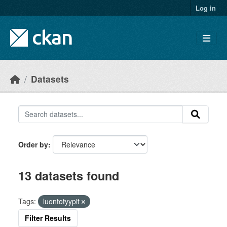
Skip to main content
Log in
Datasets
Order by
13 datasets found
Tags:
luontotyypit
Filter Results