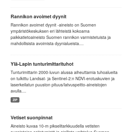
Rannikon avoimet dyynit
Rannikon avoimet dyynit -aineisto on Suomen
ympäristökeskuksen eri lähteistä kokoama
paikkatietoaineisto Suomen rannikon varmistetuista ja
mahdollisista avoimista dyynialueista....
Ylä-Lapin tunturimittarituhot
Tunturimittarin 2000-luvun alussa aiheuttamia tuhoalueita
on tulkittu Landsat- ja Sentinel-2:n NDVI-erotuskuvien ja
laserkeilatun puuston pituus/latvuspeitto-aineistojen
avulla....
ZIP
Vetiset suonpinnat
Aineisto kuvaa 10-m pikselitarkkuudella vetisten