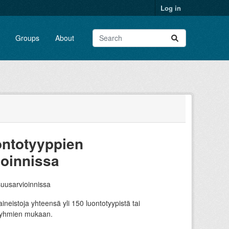
Log in
Groups
About
ontotyyppien
ioinnissa
suusarvioinnissa
neistoja yhteensä yli 150 luontotyypistä tai
äryhmien mukaan.