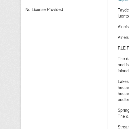
No License Provided
Täyden
luont
Aineis
Aineis
RLE Fi
The da
and is
inland
Lakes:
hectar
hectar
bodies
Spring
The da
Stream