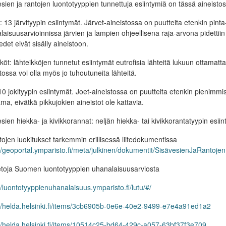
sien ja rantojen luontotyyppien tunnettuja esiintymiä on tässä aineistos
: 13 järvityypin esiintymät. Järvet-aineistossa on puutteita etenkin p
aisuusarvioinnissa järvien ja lampien ohjeellisena raja-arvona pidettiin 
det eivät sisälly aineistoon.
köt: lähteikköjen tunnetut esiintymät eutrofisia lähteitä lukuun ottamat
tossa voi olla myös jo tuhoutuneita lähteitä.
10 jokityypin esiintymät. Joet-aineistossa on puutteita etenkin pienimmi
a, eivätkä pikkujokien aineistot ole kattavia.
sien hiekka- ja kivikkorannat: neljän hiekka- tai kivikkorantatyypin esiin
tojen luokitukset tarkemmin erillisessä liitedokumentissa
//geoportal.ymparisto.fi/meta/julkinen/dokumentit/SisävesienJaRantoj
etoja Suomen luontotyyppien uhanalaisuusarviosta
//luontotyyppienuhanalaisuus.ymparisto.fi/lutu/#/
://helda.helsinki.fi/items/3cb6905b-0e6e-40e2-9499-e7e4a91ed1a2
://helda.helsinki.fi/items/10514c25-bd64-429c-a057-63bf37f3e709