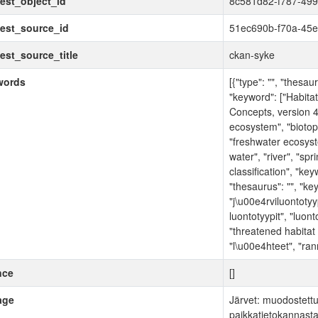
est_object_id
8c581d82-f787-499
est_source_id
51ec690b-f70a-45e
est_source_title
ckan-syke
words
[{"type": "", "thes
"keyword": ["Habitat
Concepts, version 4
ecosystem", "bioto
"freshwater ecosyste
water", "river", "spr
classification", "key
"thesaurus": "", "key
"j\u00e4rviluontotyyp
luontotyypit", "luon
"threatened habitat 
"l\u00e4hteet", "rann
nce
[]
age
Järvet: muodostett
paikkatietokannasta 