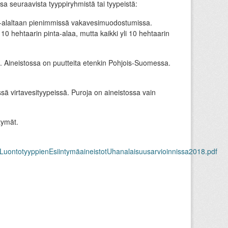
sa seuraavista tyyppiryhmistä tai tyypeistä:
inta-alaltaan pienimmissä vakavesimuodostumissa.
10 hehtaarin pinta-alaa, mutta kaikki yli 10 hehtaarin
ta. Aineistossa on puutteita etenkin Pohjois-Suomessa.
ssä virtavesityypeissä. Puroja on aineistossa vain
tymät.
enLuontotyyppienEsiintymäaineistotUhanalaisuusarvioinnissa2018.pdf