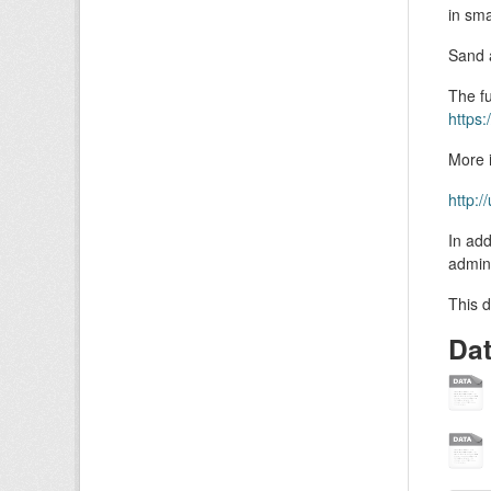
in sma
Sand a
The fu
https:
More i
http:
In add
admini
This d
Da