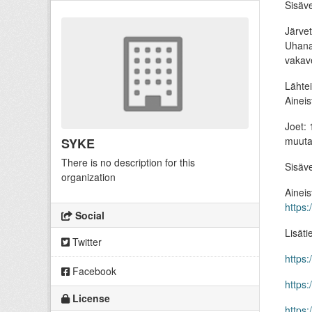
Sisäve
Järvet
Uhanal
vakave
Lähtei
Aineis
Joet: 
muutam
SYKE
There is no description for this
Sisäve
organization
Aineis
https:
Social
Lisäti
Twitter
https:
Facebook
https
License
https