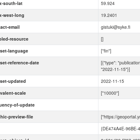
-south-lat
59.924
x-west-long
19.2401
act-email
gistuki@syke.fi
led-resource
[]
set-language
["fin"]
set-reference-date
[{"type": "publicatio
"2022-11-15"}]
set-updated
2022-11-15
valent-scale
["10000"]
uency-of-update
hic-preview-file
["https://geoportal.
d
{DE474A4E-96BE-