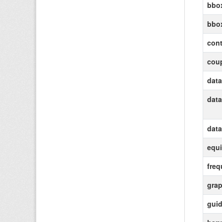
bbox
bbo
cont
coup
data
data
data
equi
freq
grap
gui