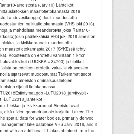
nta10-aineistosta (Järvi10) Lähteiköt:
ttauslaitoksen maastotietokannasta 2016
ste Lahdevesikuoppa) Joet: muodostettu
uodostumien paikkatietokannasta (VHS joki 2016),
rmoja ja mahdollisia meanderoivia jokia Ranta10-
rkosto)(osin päällekkäisiä VHS joki 2016 aineiston
 hiekka- ja kivikkorannat: muodostettu
en maastotietokannasta 2017 (SYKEssä tehty
ekka). Koosteesta on erotettu vähintään 1 km:n
ä olevat kivikot (LUOKKA = 34700) ja hietikot
oista on edelleen erotettu vaka- ja virtavesien
noilla sijaitsevat muodostumat Tarkemmat tiedot
amisesta aineiston ominaisuustietojen
ineiston sijainti tietokannassa
LuTU2018Esiintymat.gdb -LuTU2018_jarvityypit -
t -LuTU2018_lahteikot -
n_hiekka_ja_kivikkorannat Aineistot ovat
 eikä niiden geometriaa ole korjattu. Lakes: The
the spatial data for water bodies, primarily derived
n management lake database VHS Järvi 2016, and it
ed with an additional 11 lakes obtained from the