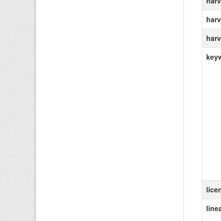
harv
harv
harv
key
lice
line