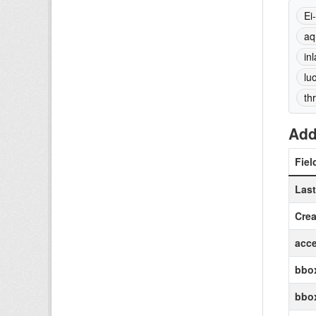
Ei
aq
in
lu
th
Add
Fiel
Las
Crea
acce
bbox
bbox