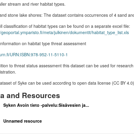
ller stream and river habitat types.
nd stone lake shores: The dataset contains occurrences of 4 sand and
ll classification of habitat types can be found on a separate excel file:
//geoportal.ymparisto.fi/meta/julkinen/dokumentit/habitat_type_list.xls
nformation on habitat type threat assessment
//urn.fi/URN:ISBN:978-952-11-5110-1
ition to threat status assessment this dataset can be used for research
stration.
ataset of Syke can be used according to open data license (CC BY 4.0
ta and Resources
Syken Avoin tieto -palvelu:Sisävesien ja...
Unnamed resource