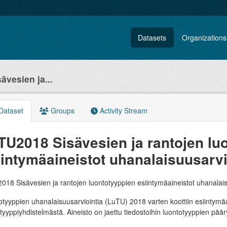
Datasets
Organizations
vesien ja...
Dataset
Groups
Activity Stream
TU2018 Sisävesien ja rantojen lu
iintymäaineistot uhanalaisuusarv
18 Sisävesien ja rantojen luontotyyppien esiintymäaineistot uhanalai
tyyppien uhanalaisuusarviointia (LuTU) 2018 varten koottiin esiintymäai
tyyppiyhdistelmästä. Aineisto on jaettu tiedostoihin luontotyyppien pä