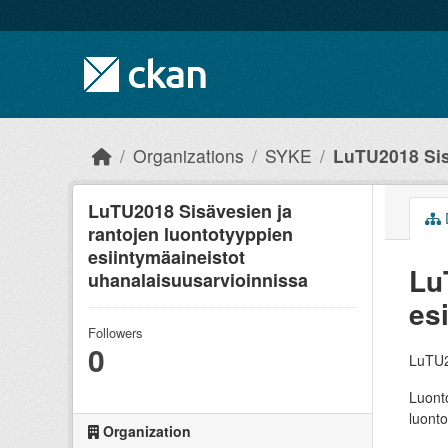
Skip to main content
Organizations
SYKE
LuTU2018 Sisä
LuTU2018 Sisävesien ja
rantojen luontotyyppien
esiintymäaineistot
Lu
uhanalaisuusarvioinnissa
es
Followers
0
LuTU20
Luonto
luonto
Organization