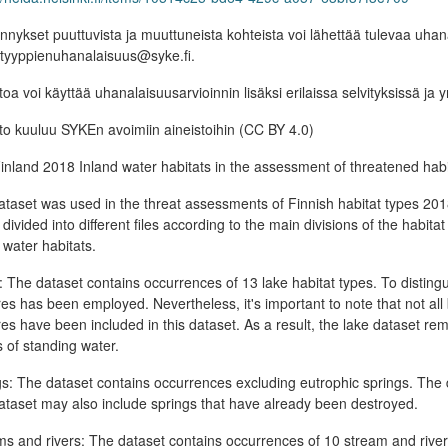
nykset puuttuvista ja muuttuneista kohteista voi lähettää tulevaa uhan
otyyppienuhanalaisuus@syke.fi.
toa voi käyttää uhanalaisuusarvioinnin lisäksi erilaissa selvityksissä ja
to kuuluu SYKEn avoimiin aineistoihin (CC BY 4.0)
nland 2018 Inland water habitats in the assessment of threatened habi
taset was used in the threat assessments of Finnish habitat types 2018
 divided into different files according to the main divisions of the habit
 water habitats.
 The dataset contains occurrences of 13 lake habitat types. To disting
es has been employed. Nevertheless, it's important to note that not al
es have been included in this dataset. As a result, the lake dataset rem
 of standing water.
s: The dataset contains occurrences excluding eutrophic springs. The da
taset may also include springs that have already been destroyed.
s and rivers: The dataset contains occurrences of 10 stream and river h