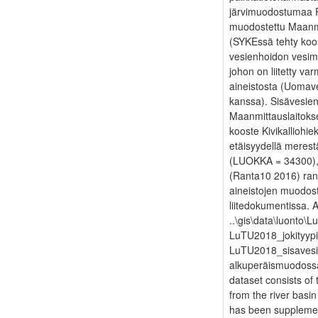
järvimuodostumaa Ra
muodostettu Maanmi
(SYKEssä tehty koo
vesienhoidon vesim
johon on liitetty va
aineistosta (Uomave
kanssa). Sisävesien
Maanmittauslaitoks
kooste Kivikalliohi
etäisyydellä merest
(LUOKKA = 34300), j
(Ranta10 2016) ran
aineistojen muodost
liitedokumentissa. A
..\gis\data\luonto\
LuTU2018_jokityypi
LuTU2018_sisavesie
alkuperäismuodossa,
dataset consists of 
from the river basi
has been supplement