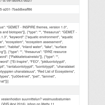
7-a759-fad5437bb2f7
5-a201-7baddbeaff86
aurus": "GEMET - INSPIRE themes, version 1.0",
s and biotopes"]}, {"type": "", "thesaurus": "GEMET -
.1.3", "keyword": ["aquatic environment", "aquatic
pe", "ecosystem", "ecosystem assessment",
m", "habitat", "inland water", "lake", "surface
ing"]}, {"type": "", "thesaurus": "SYKE resource
word": ["Paikkatietoaineisto"]}, {"type": "",
word": ["Ei-Inspire", "FEO", "jokiluontotyypit",
it", "rantaluontotyypit", "luontotyypit", "uhanalaiset
totyyppien uhanalaisuus", "Red List of Ecosystems",
types", "j\u00e4rvet", "joet", "lammet",
at"]}]
u vesienhoidon suunnittelun? vesimuodostumien
(VHS järvi 2016), johon on liitetty 11