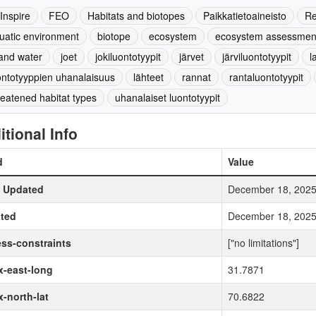
-Inspire
FEO
Habitats and biotopes
Paikkatietoaineisto
Re
uatic environment
biotope
ecosystem
ecosystem assessmen
land water
joet
jokiluontotyypit
järvet
järviluontotyypit
l
ontotyyppien uhanalaisuus
lähteet
rannat
rantaluontotyypit
reatened habitat types
uhanalaiset luontotyypit
itional Info
d
Value
t Updated
December 18, 2025
ted
December 18, 2025
ss-constraints
["no limitations"]
-east-long
31.7871
-north-lat
70.6822