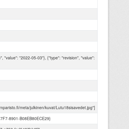
n", "value": "2022-05-03"}, {"type": "revision", "value":
ymparisto.fi/meta/julkinen/kuvat/Lutu18sisavedet.jpg"]
47F7-8901-B08EB80ECE29}