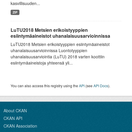
kasvillisuuden...
ZIP
LuTU2018 Metsien erikoistyyppien
esiintymäaineistot uhanalaisuusarvioinnissa
LuTU2018 Metsien erikoistyyppien esiintymäaineistot
uhanalaisuusarvioinnissa Luontotyyppien
uhanalaisuusarviointia (LuTU) 2018 varten koottiin
esiintymäaineistoja yhteensä yli...
You can also access this registry using the
API
(see
API Docs
).
About CKAN
CKAN API
CKAN Association