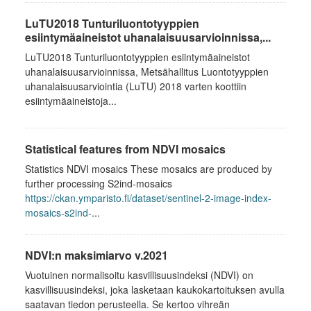
LuTU2018 Tunturiluontotyyppien
esiintymäaineistot uhanalaisuusarvioinnissa,...
LuTU2018 Tunturiluontotyyppien esiintymäaineistot
uhanalaisuusarvioinnissa, Metsähallitus Luontotyyppien
uhanalaisuusarviointia (LuTU) 2018 varten koottiin
esiintymäaineistoja...
Statistical features from NDVI mosaics
Statistics NDVI mosaics These mosaics are produced by
further processing S2ind-mosaics
https://ckan.ymparisto.fi/dataset/sentinel-2-image-index-
mosaics-s2ind-
...
NDVI:n maksimiarvo v.2021
Vuotuinen normalisoitu kasvillisuusindeksi (NDVI) on
kasvillisuusindeksi, joka lasketaan kaukokartoituksen avulla
saatavan tiedon perusteella. Se kertoo vihreän