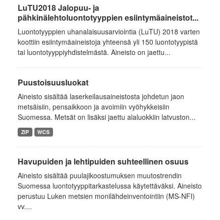
LuTU2018 Jalopuu- ja
pähkinälehtoluontotyyppien esiintymäaineistot...
Luontotyyppien uhanalaisuusarviointia (LuTU) 2018 varten
koottiin esiintymäaineistoja yhteensä yli 150 luontotyypistä
tai luontotyyppiyhdistelmästä. Aineisto on jaettu...
Puustoisuusluokat
Aineisto sisältää laserkeilausaineistosta johdetun jaon
metsäisiin, pensaikkoon ja avoimiin vyöhykkeisiin
Suomessa. Metsät on lisäksi jaettu alaluokkiin latvuston...
ZIP
WCS
Havupuiden ja lehtipuiden suhteellinen osuus
Aineisto sisältää puulajikoostumuksen muutostrendin
Suomessa luontotyyppitarkastelussa käytettäväksi. Aineisto
perustuu Luken metsien monilähdeinventointiin (MS-NFI)
vv....