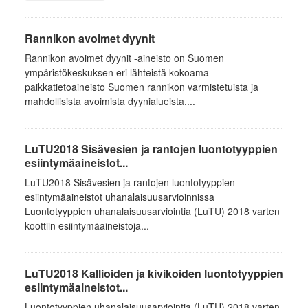
Rannikon avoimet dyynit
Rannikon avoimet dyynit -aineisto on Suomen
ympäristökeskuksen eri lähteistä kokoama
paikkatietoaineisto Suomen rannikon varmistetuista ja
mahdollisista avoimista dyynialueista....
LuTU2018 Sisävesien ja rantojen luontotyyppien
esiintymäaineistot...
LuTU2018 Sisävesien ja rantojen luontotyyppien
esiintymäaineistot uhanalaisuusarvioinnissa
Luontotyyppien uhanalaisuusarviointia (LuTU) 2018 varten
koottiin esiintymäaineistoja...
LuTU2018 Kallioiden ja kivikoiden luontotyyppien
esiintymäaineistot...
Luontotyyppien uhanalaisuusarviointia (LuTU) 2018 varten