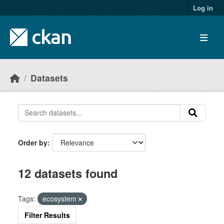
Skip to main content
Log in
Datasets
Order by
12 datasets found
Tags:
ecosystem
Filter Results