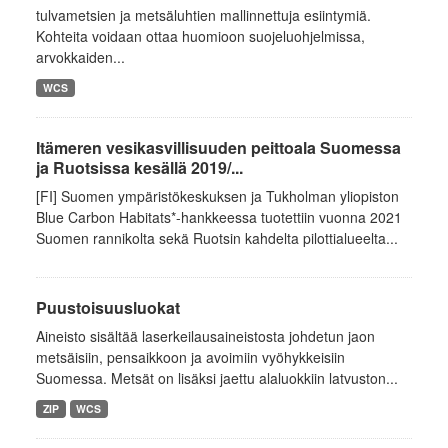
tulvametsien ja metsäluhtien mallinnettuja esiintymiä.
Kohteita voidaan ottaa huomioon suojeluohjelmissa,
arvokkaiden...
WCS
Itämeren vesikasvillisuuden peittoala Suomessa
ja Ruotsissa kesällä 2019/...
[FI] Suomen ympäristökeskuksen ja Tukholman yliopiston
Blue Carbon Habitats*-hankkeessa tuotettiin vuonna 2021
Suomen rannikolta sekä Ruotsin kahdelta pilottialueelta...
Puustoisuusluokat
Aineisto sisältää laserkeilausaineistosta johdetun jaon
metsäisiin, pensaikkoon ja avoimiin vyöhykkeisiin
Suomessa. Metsät on lisäksi jaettu alaluokkiin latvuston...
ZIP
WCS