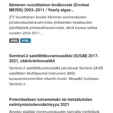
Itämeren vuosittainen leväkooste (Envisat
MERIS) 2003–2011 / Yearly algae...
[FI] Vuosittainen kooste Itämeren avomerialueen
pintalevälauttahavainnoista yhdistetään kesäkauden
päivittäisistä pintalevähavainnoista, tämä kuvaus kattaa
vuosien 2003-2011...
WMS
HTML
Sentinel-2 satelliittikuvamosaiikki (S2GM) 2017-
2021, väärävärimosaiikit
Sentinel-2 satelliittikuvamosaiikit perustuvat Sentinel-2A/2B
satelliittien MultiSpectral Instrument (MSI)
kuvausinstrumenttien ottamiin kuviin. Mosaiikit tuotetaan
Sentinel-2...
Potentiaalisen tulvametsän tai metsäluhdan
esiintymistodennäköisyys 2021
Aineisto sisältää monimuotoisuuden kannalta merkittäviä