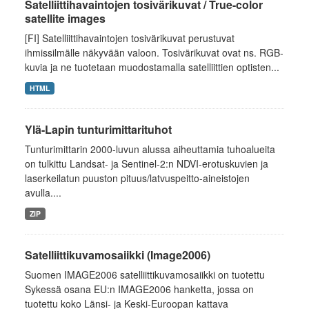
Satelliittihavaintojen tosivärikuvat / True-color
satellite images
[FI] Satelliittihavaintojen tosivärikuvat perustuvat
ihmissilmälle näkyvään valoon. Tosivärikuvat ovat ns. RGB-
kuvia ja ne tuotetaan muodostamalla satelliittien optisten...
HTML
Ylä-Lapin tunturimittarituhot
Tunturimittarin 2000-luvun alussa aiheuttamia tuhoalueita
on tulkittu Landsat- ja Sentinel-2:n NDVI-erotuskuvien ja
laserkeilatun puuston pituus/latvuspeitto-aineistojen
avulla....
ZIP
Satelliittikuvamosaiikki (Image2006)
Suomen IMAGE2006 satelliittikuvamosaiikki on tuotettu
Sykessä osana EU:n IMAGE2006 hanketta, jossa on
tuotettu koko Länsi- ja Keski-Euroopan kattava