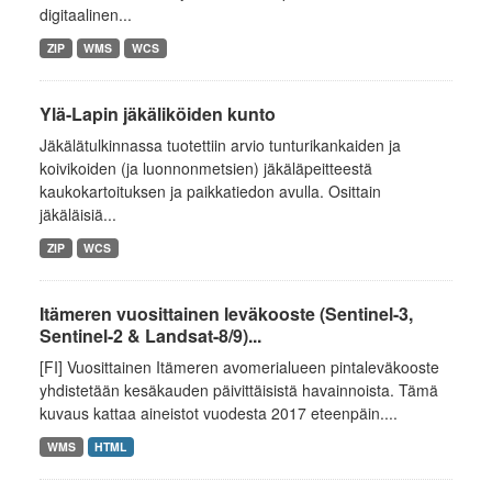
digitaalinen...
ZIP
WMS
WCS
Ylä-Lapin jäkäliköiden kunto
Jäkälätulkinnassa tuotettiin arvio tunturikankaiden ja
koivikoiden (ja luonnonmetsien) jäkäläpeitteestä
kaukokartoituksen ja paikkatiedon avulla. Osittain
jäkäläisiä...
ZIP
WCS
Itämeren vuosittainen leväkooste (Sentinel-3,
Sentinel-2 & Landsat-8/9)...
[FI] Vuosittainen Itämeren avomerialueen pintaleväkooste
yhdistetään kesäkauden päivittäisistä havainnoista. Tämä
kuvaus kattaa aineistot vuodesta 2017 eteenpäin....
WMS
HTML