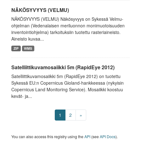
NÄKÖSYVYYS (VELMU)
NÄKÖSYVYYS (VELMU) Näkösyvyys on Sykessä Velmu-
ohjelman (Vedenalaisen meriluonnon monimuotoisuuden
inventointiohjelma) tarkoituksiin tuotettu rasteriaineisto.
Aineisto kuvaa...
ZIP
WMS
Satelliittikuvamosaiikki 5m (RapidEye 2012)
Satelliittikuvamosaiikki 5m (RapidEye 2012) on tuotettu
Sykessä EU:n Copernicus Gioland-hankkeessa (nykyisin
Copernicus Land Monitoring Service). Mosaiikki koostuu
kevät- ja...
1
2
»
You can also access this registry using the
API
(see
API Docs
).