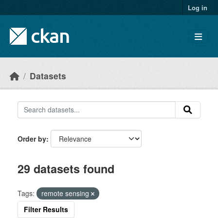
Skip to main content
Log in
Datasets
Order by
29 datasets found
Tags:
remote sensing
Filter Results