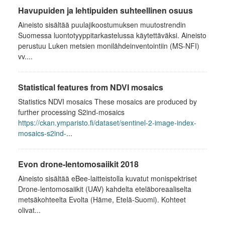
Havupuiden ja lehtipuiden suhteellinen osuus
Aineisto sisältää puulajikoostumuksen muutostrendin
Suomessa luontotyyppitarkastelussa käytettäväksi. Aineisto
perustuu Luken metsien monilähdeinventointiin (MS-NFI)
vv....
Statistical features from NDVI mosaics
Statistics NDVI mosaics These mosaics are produced by
further processing S2ind-mosaics
https://ckan.ymparisto.fi/dataset/sentinel-2-image-index-
mosaics-s2ind-
...
Evon drone-lentomosaiikit 2018
Aineisto sisältää eBee-laitteistolla kuvatut monispektriset
Drone-lentomosaiikit (UAV) kahdelta eteläboreaaliselta
metsäkohteelta Evolta (Häme, Etelä-Suomi). Kohteet
olivat...