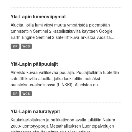
Ylä-Lapin lumenviipymät
Alueita, joilla lumi viipyi muuta ympäristöä pidempään
tunnistettiin Sentinel 2 -satelliittikuvilta käyttäen Google
Earth Engine Sentinel 2 satelliittikuva-arkistoa vuosilta...
ZIP
WCS
Ylä-Lapin pääpuulajit
Aineisto kuvaa vallitsevaa puulajia. Puulajitulkinta tuotettiin
satelliittikuvilta alueilta, jotka luokiteltiin metsäksi
puustoisuus-aineistossa (LINKKI). Aineistoa on...
ZIP
WCS
Ylä-Lapin naturatyypit
Kaukokartoituksen ja paikkatiedon avulla tulkittiin Natura
2000-luontotyyppejä Metsähallituksen Luontopalvelujen