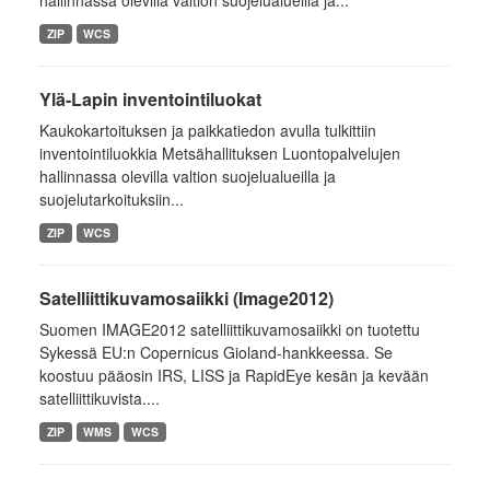
hallinnassa olevilla valtion suojelualueilla ja...
ZIP
WCS
Ylä-Lapin inventointiluokat
Kaukokartoituksen ja paikkatiedon avulla tulkittiin
inventointiluokkia Metsähallituksen Luontopalvelujen
hallinnassa olevilla valtion suojelualueilla ja
suojelutarkoituksiin...
ZIP
WCS
Satelliittikuvamosaiikki (Image2012)
Suomen IMAGE2012 satelliittikuvamosaiikki on tuotettu
Sykessä EU:n Copernicus Gioland-hankkeessa. Se
koostuu pääosin IRS, LISS ja RapidEye kesän ja kevään
satelliittikuvista....
ZIP
WMS
WCS