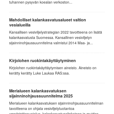
tuhannen pysyvän koealan verkoston...
Mahdolliset kalankasvatusalueet valtion
vesialueilla
Kansallisen vesiviljelystrategian 2022 tavoitteena on lisätä
kalankasvatusta Suomessa. Kansallinen vesiviljelyn
sijainninohjaussuunnitelma valmistui 2014 Maa- ja...
Kirjolohen ruokintakäyttäytyminen
Kirjolohen ruokintakäyttäytymisen aineisto. Aineisto on
kerätty kerätty Luke Laukaa RAS:ssa.
Merialueen kalankasvatuksen
sijainninohjaussuunnitelma 2025
Merialueen kalankasvatuksen sijainninohjaussuunnitelman
tavoitteena on ohjata vesiviljelytuotantoa
ympäristönsuojelun, kalankasvatuselinkeinon ja muiden