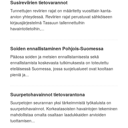
Susireviirien tietovarannot
Tunnettujen reviirien rajat on määritetty vuosittain kanta-
arvion yhteydessä. Reviirien rajat perustuvat sähköiseen
kirjausjärjestelmä Tassuun tallennettuihin
havaintotietoihin,...
Soiden ennallistaminen Pohjois-Suomessa
Pääosa soiden ja metsien ennallistamisesta sekä
ennallistamista koskevasta tutkimuksesta on toteutettu
eteläisessä Suomessa, jossa suojelualueet ovat kooltaan
pieniä ja...
Suurpetohavainnot tietovarantona
Suurpetojen seurannan yksi tärkeimmistä työkaluista on
suurpetohavainnot. Korkeatasoisten havaintojen tekeminen
mahdollistaa omalta osaltaan laadukkaiden arvioiden
tuottamisen...