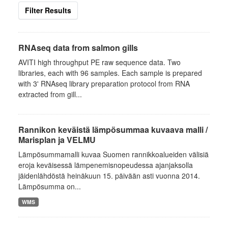
Filter Results
RNAseq data from salmon gills
AVITI high throughput PE raw sequence data. Two
libraries, each with 96 samples. Each sample is prepared
with 3' RNAseq library preparation protocol from RNA
extracted from gill...
Rannikon keväistä lämpösummaa kuvaava malli /
Marisplan ja VELMU
Lämpösummamalli kuvaa Suomen rannikkoalueiden välisiä
eroja keväisessä lämpenemisnopeudessa ajanjaksolla
jäidenlähdöstä heinäkuun 15. päivään asti vuonna 2014.
Lämpösumma on...
WMS