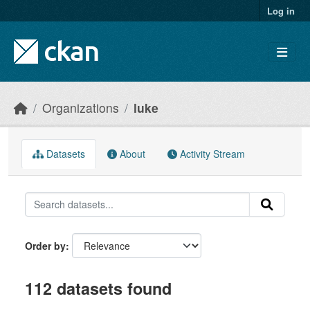
Skip to main content
Log in
Organizations
luke
Datasets
About
Activity Stream
Order by
112 datasets found