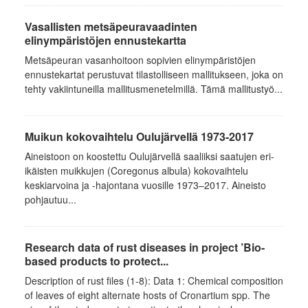
Vasallisten metsäpeuravaadinten
elinympäristöjen ennustekartta
Metsäpeuran vasanhoitoon sopivien elinympäristöjen
ennustekartat perustuvat tilastolliseen mallitukseen, joka on
tehty vakiintuneilla mallitusmenetelmillä. Tämä mallitustyö...
Muikun kokovaihtelu Oulujärvellä 1973-2017
Aineistoon on koostettu Oulujärvellä saaliiksi saatujen eri-
ikäisten muikkujen (Coregonus albula) kokovaihtelu
keskiarvoina ja -hajontana vuosille 1973–2017. Aineisto
pohjautuu...
Research data of rust diseases in project ’Bio-
based products to protect...
Description of rust files (1-8): Data 1: Chemical composition
of leaves of eight alternate hosts of Cronartium spp. The