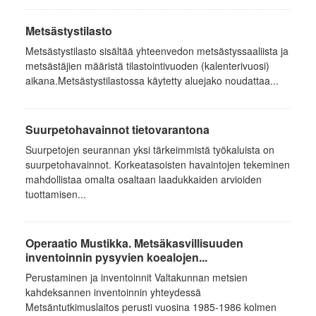
Metsästystilasto
Metsästystilasto sisältää yhteenvedon metsästyssaaliista ja
metsästäjien määristä tilastointivuoden (kalenterivuosi)
aikana.Metsästystilastossa käytetty aluejako noudattaa...
Suurpetohavainnot tietovarantona
Suurpetojen seurannan yksi tärkeimmistä työkaluista on
suurpetohavainnot. Korkeatasoisten havaintojen tekeminen
mahdollistaa omalta osaltaan laadukkaiden arvioiden
tuottamisen...
Operaatio Mustikka. Metsäkasvillisuuden
inventoinnin pysyvien koealojen...
Perustaminen ja inventoinnit Valtakunnan metsien
kahdeksannen inventoinnin yhteydessä
Metsäntutkimuslaitos perusti vuosina 1985-1986 kolmen