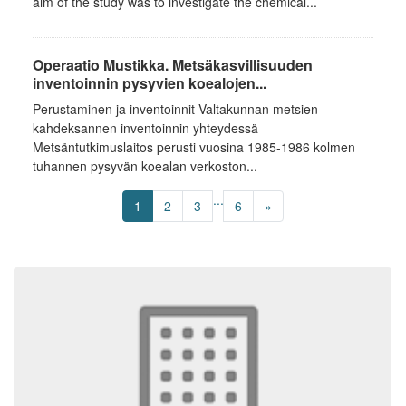
aim of the study was to investigate the chemical...
Operaatio Mustikka. Metsäkasvillisuuden
inventoinnin pysyvien koealojen...
Perustaminen ja inventoinnit Valtakunnan metsien
kahdeksannen inventoinnin yhteydessä
Metsäntutkimuslaitos perusti vuosina 1985-1986 kolmen
tuhannen pysyvän koealan verkoston...
...
1
2
3
6
»