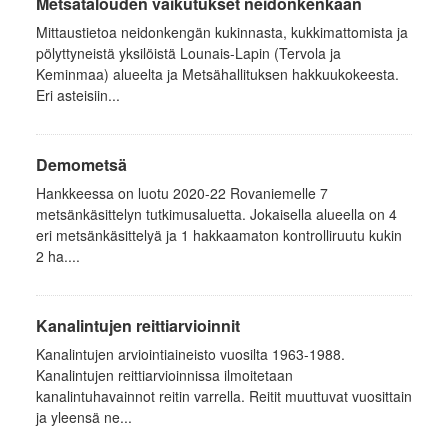
Metsätalouden vaikutukset neidonkenkään
Mittaustietoa neidonkengän kukinnasta, kukkimattomista ja
pölyttyneistä yksilöistä Lounais-Lapin (Tervola ja
Keminmaa) alueelta ja Metsähallituksen hakkuukokeesta.
Eri asteisiin...
Demometsä
Hankkeessa on luotu 2020-22 Rovaniemelle 7
metsänkäsittelyn tutkimusaluetta. Jokaisella alueella on 4
eri metsänkäsittelyä ja 1 hakkaamaton kontrolliruutu kukin
2 ha....
Kanalintujen reittiarvioinnit
Kanalintujen arviointiaineisto vuosilta 1963-1988.
Kanalintujen reittiarvioinnissa ilmoitetaan
kanalintuhavainnot reitin varrella. Reitit muuttuvat vuosittain
ja yleensä ne...