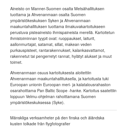
Aineisto on Manner-Suomen osalta Metsähallituksen
tuottama ja Ahvenanmaan osalta Suomen
ympäristökeskuksen Syken ja Ahvenanmaan
maakuntahallituksen tuottama ilmakuvakartoitukseen
perustuva pisteaineisto ihmispaineista merellä. Kartoitetun
ihmistoiminnan tyypit ovat: ruoppaukset, laiturit,
aallonmurtajat, satamat, sillat, makean veden
purkauspisteet, rantarakennukset, kalankasvattamot,
rakennetut tai pengerretyt rannat, hylätyt alukset ja muut
toimet.
Ahvenanmaan osuus kartoituksesta aloitettiin
Ahvenanmaan maakuntahallituksella, ja kartoitusta tuki
Euroopan unionin Euroopan meri- ja kalatalousrahaston
osarahoittama Pan Baltic Scope -hanke. Kartoitus saatettiin
loppuun Velmu-ohjelman rahoittamana Suomen
ympäristökeskuksessa (Syke).
Mänskliga verksamheter på den finska och åländska
kusten tolkade från flygfotografier