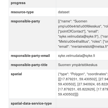
progress
resource-type
dataset
responsible-party
[{"name": "Suomen
ymp\u00e4rist\u00f6keskus", "rol
["pointOfContact"], "email":
"syke.velmudata@syke.fi"}, {"na
"Mets\u00e4hallitus", "roles": ["or
"email": "meriaineistot@metsa.fi"
responsible-party-email
syke.velmudata@syke.fi
responsible-party-title
Suomen ympäristökeskus
spatial
{"type": "Polygon", "coordinates":
[[[17.879231, 59.430502], [27.9
59.430502], [27.940924, 65.822
[17.879231, 65.822629], [17.87
59.430502]]]}
spatial-data-service-type