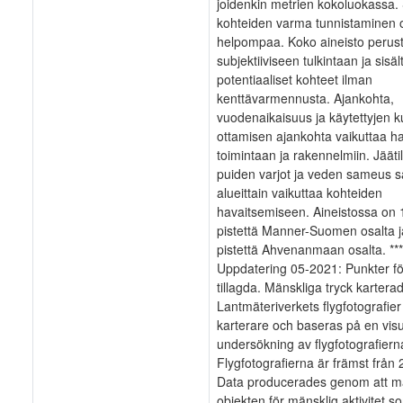
joidenkin metrien kokoluokassa
kohteiden varma tunnistaminen 
helpompaa. Koko aineisto perus
subjektiiviseen tulkintaan ja sisäl
potentiaaliset kohteet ilman
kenttävarmennusta. Ajankohta,
vuodenaikaisuus ja käytettyjen k
ottamisen ajankohta vaikuttaa h
toimintaan ja rakennelmiin. Jääti
puiden varjot ja veden sameus s
alueittain vaikuttaa kohteiden
havaitsemiseen. Aineistossa on
pistettä Manner-Suomen osalta 
pistettä Ahvenanmaan osalta. ***
Uppdatering 05-2021: Punkter fö
tillagda. Mänskliga tryck karterad
Lantmäteriverkets flygfotografier
karterare och baseras på en visu
undersökning av flygfotografiern
Flygfotografierna är främst från
Data producerades genom att m
objekten för mänsklig aktivitet s