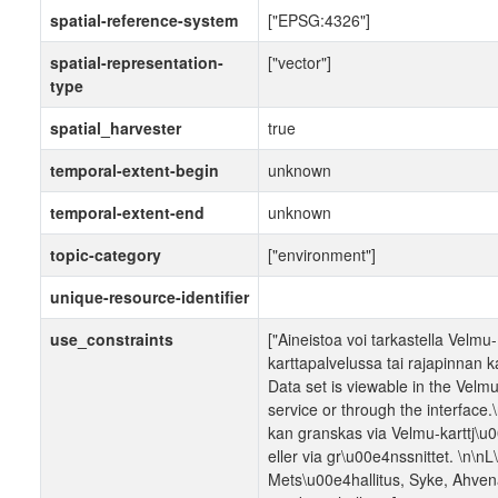
spatial-reference-system
["EPSG:4326"]
spatial-representation-
["vector"]
type
spatial_harvester
true
temporal-extent-begin
unknown
temporal-extent-end
unknown
topic-category
["environment"]
unique-resource-identifier
use_constraints
["Aineistoa voi tarkastella Velmu-
karttapalvelussa tai rajapinnan k
Data set is viewable in the Vel
service or through the interface.
kan granskas via Velmu-karttj\u
eller via gr\u00e4nssnittet. \n\n
Mets\u00e4hallitus, Syke, Ahv