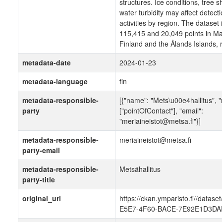
structures. Ice conditions, tree
water turbidity may affect detecti
activities by region. The dataset
115,415 and 20,049 points in Ma
Finland and the Ålands Islands, r
metadata-date
2024-01-23
metadata-language
fin
metadata-responsible-
[{"name": "Mets\u00e4hallitus", "
party
["pointOfContact"], "email":
"meriaineistot@metsa.fi"}]
metadata-responsible-
meriaineistot@metsa.fi
party-email
metadata-responsible-
Metsähallitus
party-title
original_url
https://ckan.ymparisto.fi//datas
E5E7-4F60-BACE-7E92E1D3DA