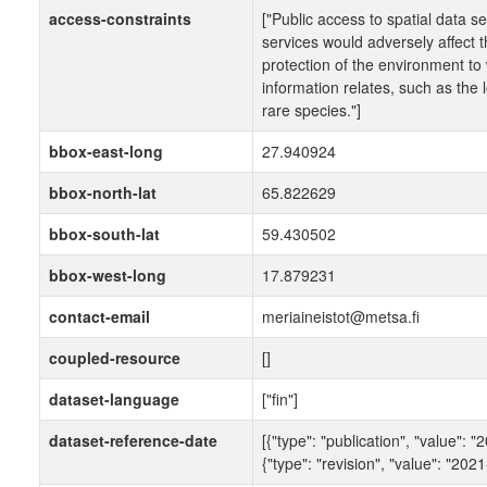
access-constraints
["Public access to spatial data s
services would adversely affect 
protection of the environment to
information relates, such as the 
rare species."]
bbox-east-long
27.940924
bbox-north-lat
65.822629
bbox-south-lat
59.430502
bbox-west-long
17.879231
contact-email
meriaineistot@metsa.fi
coupled-resource
[]
dataset-language
["fin"]
dataset-reference-date
[{"type": "publication", "value": 
{"type": "revision", "value": "202