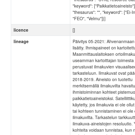
"keyword": ["Paikkatietoaineisto"]}
"thesaurus": "", "keyword": ["Ei-In
"FEO", "Velmu"]}]
licence
[]
lineage
Päivitys 05-2021: Ahvenanmaan 
lisätty. Ihmispaineet on kartoitett
Maanmittauslaitoksen ortoilmaku
useamman kartoittajan toimesta 
perustuvat ilmakuvien visuaalis
tarkasteluun. Ilmakuvat ovat pää
2018-2019. Aineisto on tuotettu
merkitsemällä ilmakuvilta havaitu
ihmistoiminnan kohteet pistemuo
paikkatietoaineistoksi. Satelliittik
käytetty, jos ilmakuvia ei ole ollut
tai kohteen tunnistaminen ei ole
ilmakuvilta. Tarkastelun tarkkuutt
ilmakuva-aineistojen resoluutio. Y
kohteita voidaan tunnistaa, kun 