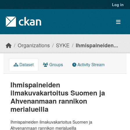
Skip to main content
Log in
Organizations
SYKE
Ihmispaineiden...
Dataset
Groups
Activity Stream
Ihmispaineiden
ilmakuvakartoitus Suomen ja
Ahvenanmaan rannikon
merialueilla
Ihmispaineiden ilmakuvakartoitus Suomen ja
Ahvenanmaan rannikon merialueilla