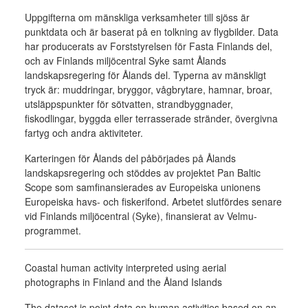
Uppgifterna om mänskliga verksamheter till sjöss är
punktdata och är baserat på en tolkning av flygbilder. Data
har producerats av Forststyrelsen för Fasta Finlands del,
och av Finlands miljöcentral Syke samt Ålands
landskapsregering för Ålands del. Typerna av mänskligt
tryck är: muddringar, bryggor, vågbrytare, hamnar, broar,
utsläppspunkter för sötvatten, strandbyggnader,
fiskodlingar, byggda eller terrasserade stränder, övergivna
fartyg och andra aktiviteter.
Karteringen för Ålands del påbörjades på Ålands
landskapsregering och stöddes av projektet Pan Baltic
Scope som samfinansierades av Europeiska unionens
Europeiska havs- och fiskerifond. Arbetet slutfördes senare
vid Finlands miljöcentral (Syke), finansierat av Velmu-
programmet.
Coastal human activity interpreted using aerial
photographs in Finland and the Åland Islands
The dataset is point data on human activities based on an