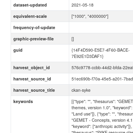
dataset-updated
2021-05-18
equivalent-scale
["1000", "4000000"]
frequency-of-update
graphic-preview-file
[]
guid
{14F4D590-E5E7-4F60-BACE-
7E92E1D3DAF1}
harvest_object_id
576c9778-ccbb-44d2-bfda-22ea
harvest_source_id
51ec690b-f70a-45e5-a201-7bad
harvest_source_title
ckan-syke
keywords
[{"type": "", "thesaurus": "GEME
themes, version 1.0", "keyword": 
"Land use"]}, {"type": "", "thesau
"GEMET - Concepts, version 4.1.
"keyword": ["anthropic activity"]}, 
"thesaurus": "SYKE resource class