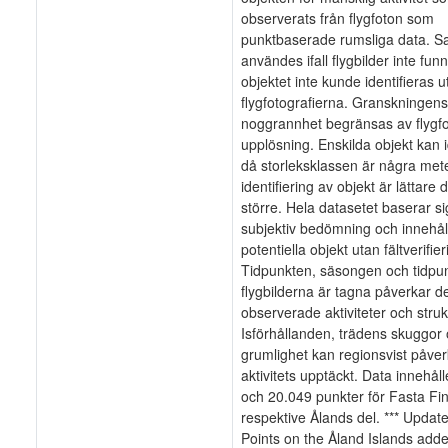
observerats från flygfoton som
punktbaserade rumsliga data. Sat
användes ifall flygbilder inte funn
objektet inte kunde identifieras u
flygfotografierna. Granskningens
noggrannhet begränsas av flygf
upplösning. Enskilda objekt kan i
då storleksklassen är några met
identifiering av objekt är lättare 
större. Hela datasetet baserar s
subjektiv bedömning och innehål
potentiella objekt utan fältverifier
Tidpunkten, säsongen och tidpu
flygbilderna är tagna påverkar d
observerade aktiviteter och struk
Isförhållanden, trädens skuggor 
grumlighet kan regionsvist påve
aktivitets upptäckt. Data innehål
och 20.049 punkter för Fasta Fi
respektive Ålands del. *** Updat
Points on the Åland Islands ad