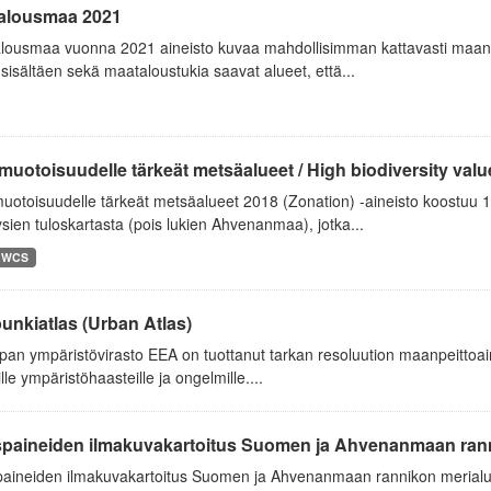
alousmaa 2021
lousmaa vuonna 2021 aineisto kuvaa mahdollisimman kattavasti maank
sisältäen sekä maataloustukia saavat alueet, että...
uotoisuudelle tärkeät metsäalueet / High biodiversity value 
uotoisuudelle tärkeät metsäalueet 2018 (Zonation) -aineisto koostuu
sien tuloskartasta (pois lukien Ahvenanmaa), jotka...
WCS
unkiatlas (Urban Atlas)
an ympäristövirasto EEA on tuottanut tarkan resoluution maanpeittoainei
sille ympäristöhaasteille ja ongelmille....
spaineiden ilmakuvakartoitus Suomen ja Ahvenanmaan ranni
paineiden ilmakuvakartoitus Suomen ja Ahvenanmaan rannikon merialu