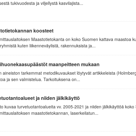
sestä tukivuodesta ja viljellystä kasvilajista...
totietokannan koosteet
ittauslaitoksen Maastotietokanta on koko Suomen kattava maastoa kuva
yhmistä kuten liikenneväylistä, rakennuksista ja...
ihuonekaasupäästöt maanpeitteen mukaan
aineiston tarkemmat metodikuvaukset löytyvät artikkeleista (Holmberg e
toa ja sen valmistelua. Tarkoituksena on...
tuotantoalueet ja niiden jälkikäyttö
to kuvaa turvetuotantoalueita vv. 2005-2021 ja niiden jälkikäyttöä kok
ttauslaitoksen maastotietokannan, laserkeilatun...