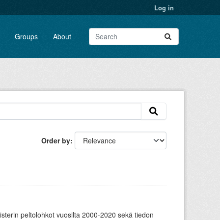
Log in
Groups
About
Order by
sterin peltolohkot vuosilta 2000-2020 sekä tiedon