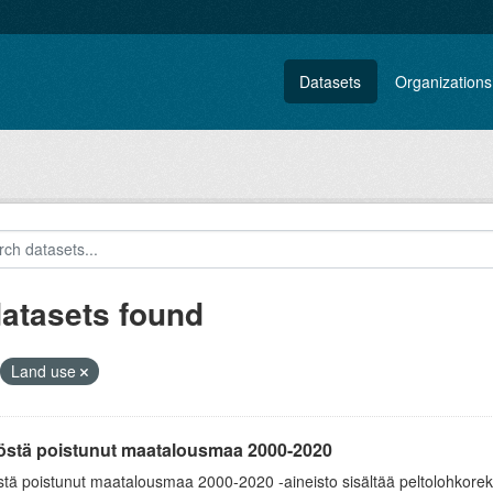
Datasets
Organizations
datasets found
Land use
östä poistunut maatalousmaa 2000-2020
tä poistunut maatalousmaa 2000-2020 -aineisto sisältää peltolohkoreki