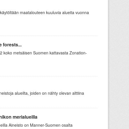
äytöltään maatalouteen kuuluvia alueita vuonna
forests...
 12 koko metsäisen Suomen kattavasta Zonation-
stoja alueilta, joiden on nähty olevan alttiina
kon merialueilla
eilla Aineisto on Manner-Suomen osalta