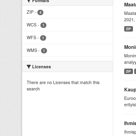
Formats
Maat
ZIP
-
4
Maata
2021, 
WCS
-
1
ZIP
WFS
-
1
Monim
WMS
-
1
Monim
analyy
Licenses
ZIP
There are no Licenses that match this
search
Kaup
Euroop
erityi
Ihmi
Ihmis