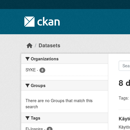
Skip to main content
Datasets
Organizations
SYKE
-
8
8 
Groups
Tags:
There are no Groups that match this
search
Tags
Käyt
Käytös
Ei-Inspire
-
8