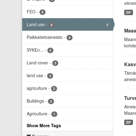
viimei
FEO
-
8
ZIP
Land use
-
x
8
Maas
Paikkatietoaineisto
-
8
Maanm
kohder
SYKEn...
-
5
Land cover
-
3
Kasv
Tämän 
land use
-
3
aineis
agriculture
-
2
Turve
Buildings
-
2
Aineis
Maanmi
Agriculture
-
1
ZIP
Show More Tags