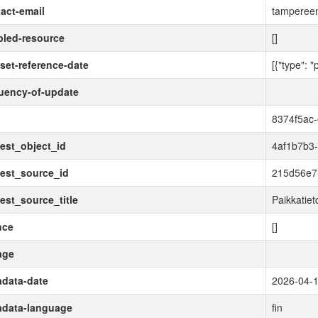
act-email
tampereen
led-resource
[]
set-reference-date
[{"type": "
uency-of-update
d
8374f5ac
est_object_id
4af1b7b3
est_source_id
215d56e7
est_source_title
Paikkatie
nce
[]
age
data-date
2026-04-
adata-language
fin