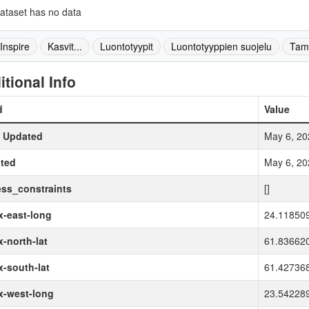
ataset has no data
-Inspire
Kasvit...
Luontotyypit
Luontotyyppien suojelu
Tam
itional Info
d
Value
t Updated
May 6, 20
ted
May 6, 20
ss_constraints
[]
-east-long
24.11850
-north-lat
61.83662
-south-lat
61.42736
x-west-long
23.54228