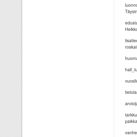
luonno
Täysi
edusta
Heikk
lisati
roska
huomau
hall_l
vuosi
tietol
arvioi
tarkku
paikka
vanhen