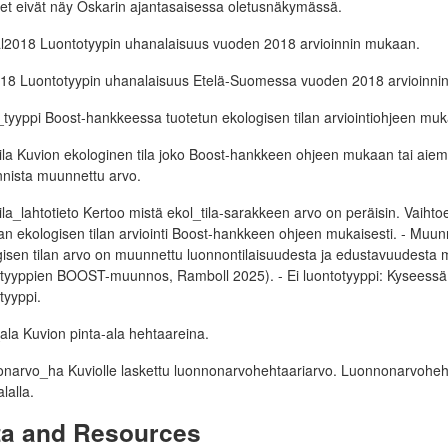
et eivät näy Oskarin ajantasaisessa oletusnäkymässä.
l2018 Luontotyypin uhanalaisuus vuoden 2018 arvioinnin mukaan.
18 Luontotyypin uhanalaisuus Etelä-Suomessa vuoden 2018 arvioinni
tyyppi Boost-hankkeessa tuotetun ekologisen tilan arviointiohjeen muk
ila Kuvion ekologinen tila joko Boost-hankkeen ohjeen mukaan tai aiem
nnista muunnettu arvo.
ila_lahtotieto Kertoo mistä ekol_tila-sarakkeen arvo on peräisin. Vaihtoeh
n ekologisen tilan arviointi Boost-hankkeen ohjeen mukaisesti. - Muun
gisen tilan arvo on muunnettu luonnontilaisuudesta ja edustavuudest
otyyppien BOOST-muunnos, Ramboll 2025). - Ei luontotyyppi: Kyseessä 
tyyppi.
ala Kuvion pinta-ala hehtaareina.
narvo_ha Kuviolle laskettu luonnonarvohehtaariarvo. Luonnonarvohehta
lalla.
ta and Resources