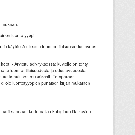
n mukaan.
ainen luontotyyppi.
min käytössä olleesta luonnontilaisuus/edustavuus -
dot: - Arvioitu selvityksessä: kuviolle on tehty
nettu luonnontilaisuudesta ja edustavuudesta:
a muuntotaulukon mukaisesti (Tampereen
ei ole luontotyyppien punaisen kirjan mukainen
arit saadaan kertomalla ekologinen tila kuvion