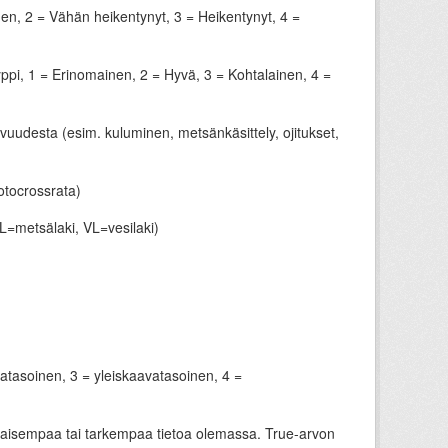
inen, 2 = Vähän heikentynyt, 3 = Heikentynyt, 4 =
yyppi, 1 = Erinomainen, 2 = Hyvä, 3 = Kohtalainen, 4 =
vuudesta (esim. kuluminen, metsänkäsittely, ojitukset,
otocrossrata)
ML=metsälaki, VL=vesilaki)
atasoinen, 3 = yleiskaavatasoinen, 4 =
tasaisempaa tai tarkempaa tietoa olemassa. True-arvon