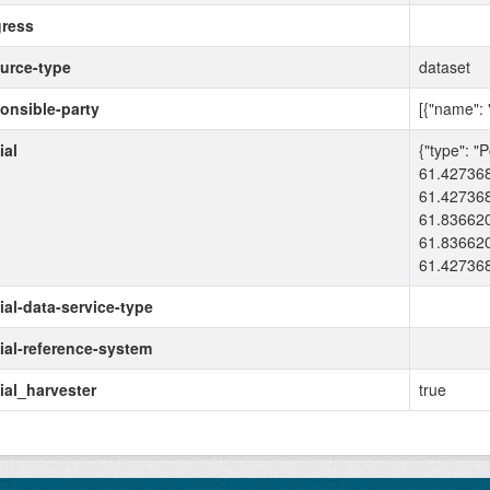
ress
urce-type
dataset
onsible-party
[{"name": 
ial
{"type": "
61.427368
61.427368
61.83662
61.83662
61.427368
ial-data-service-type
ial-reference-system
ial_harvester
true