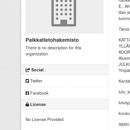
hankke
E., Ah
tilan 
luonn
Tämä t
Paikkatietohakemisto
KATTA
YLLÄP
There is no description for this
KOORD
organization
Aluem
JULKI
Social
Ympär
Twitter
Kentä
lutu_k
Facebook
lututy
License
kuvaus
No License Provided
lajist