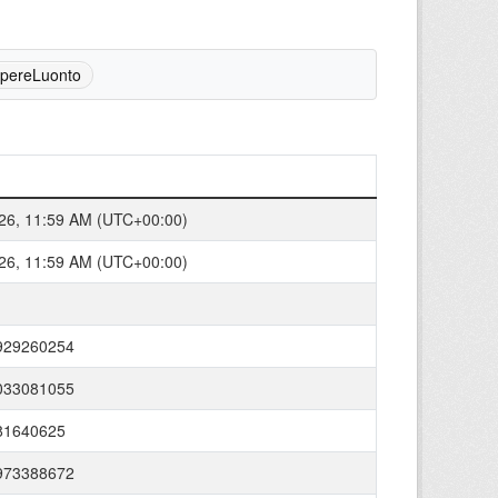
pereLuonto
26, 11:59 AM (UTC+00:00)
26, 11:59 AM (UTC+00:00)
929260254
033081055
81640625
973388672