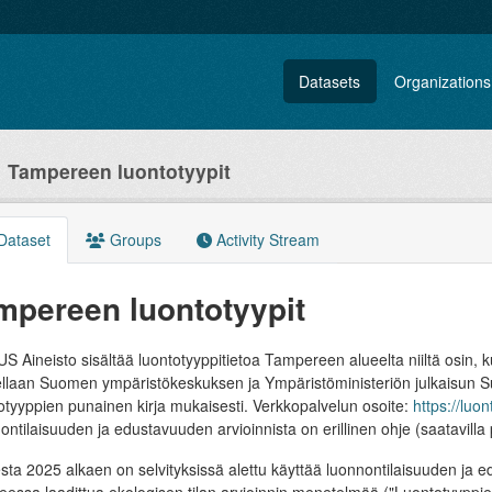
Datasets
Organizations
Tampereen luontotyypit
Dataset
Groups
Activity Stream
mpereen luontotyypit
 Aineisto sisältää luontotyyppitietoa Tampereen alueelta niiltä osin, kun
tellaan Suomen ympäristökeskuksen ja Ympäristöministeriön julkaisun 
tyyppien punainen kirja mukaisesti. Verkkopalvelun osoite:
https://luo
ntilaisuuden ja edustavuuden arvioinnista on erillinen ohje (saatavilla
ta 2025 alkaen on selvityksissä alettu käyttää luonnontilaisuuden ja ed