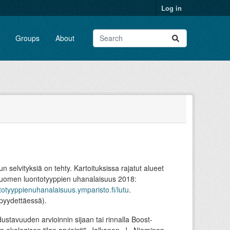
Log in
Groups
About
 selvityksiä on tehty. Kartoituksissa rajatut alueet
Suomen luontotyyppien uhanalaisuus 2018:
ntotyyppienuhanalaisuus.ymparisto.fi/lutu
.
 pyydettäessä).
ustavuuden arvioinnin sijaan tai rinnalla Boost-