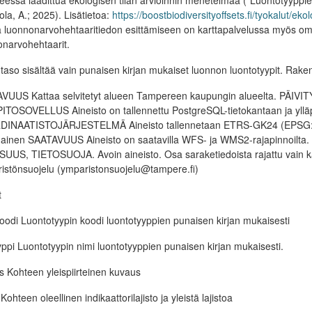
essa laadittua ekologisen tilan arvioinnin menetelmää ("Luontotyyppien 
ola, A.; 2025). Lisätietoa:
https://boostbiodiversityoffsets.fi/tyokalut/e
ja luonnonarvohehtaaritiedon esittämiseen on karttapalvelussa myös oma
onarvohehtaarit.
aso sisältää vain punaisen kirjan mukaiset luonnon luontotyypit. Rak
VUUS Kattaa selvitetyt alueen Tampereen kaupungin alueelta. PÄIVITYS
ITOSOVELLUS Aineisto on tallennettu PostgreSQL-tietokantaan ja yll
INAATISTOJÄRJESTELMÄ Aineisto tallennetaan ETRS-GK24 (EPSG:38
ainen SAATAVUUS Aineisto on saatavilla WFS- ja WMS2-rajapinnoilta.
SUUS, TIETOSUOJA. Avoin aineisto. Osa saraketiedoista rajattu vain
istönsuojelu (ymparistonsuojelu@tampere.fi)
t
oodi Luontotyypin koodi luontotyyppien punaisen kirjan mukaisesti
yppi Luontotyypin nimi luontotyyppien punaisen kirjan mukaisesti.
 Kohteen yleispiirteinen kuvaus
o Kohteen oleellinen indikaattorilajisto ja yleistä lajistoa