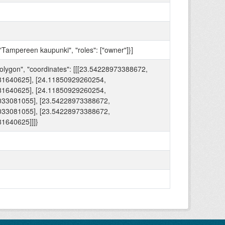
"Tampereen kaupunki", "roles": ["owner"]}]
Polygon", "coordinates": [[[23.54228973388672,
1640625], [24.11850929260254,
1640625], [24.11850929260254,
033081055], [23.54228973388672,
033081055], [23.54228973388672,
1640625]]]}