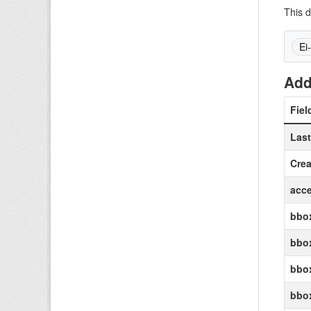
This d
Ei
Add
Fiel
Las
Crea
acce
bbox
bbox
bbox
bbo