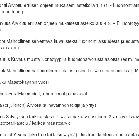
ntil Arvioitu erillisen ohjeen mukaisesti asteikolla 1-4 (1 = Luonnontila
n muuttunut)
vuus Arvioitu erillisen ohjeen mukaisesti asteikolla 0-4 (0 = Ei luontot
o)
edot Mahdollinen selventävä kuvausteksti luonnontilaisuudesta ja edusta
isuus ym.)
tus Kuvaus muista luontotyypillä huomionarvoisista asioista (esim. m
uok Mahdollinen hallinnollinen luokitus (esim. LsL=luonnonsuojelulaji, 
luku Maastokäynnin vuosi
ahde Selvityksen nimi, johon tiedot perustuvat.
ja (ei julkinen) Arvioija tai havainnon tekijä ja yritys
us Selvityksen tarkkuustaso: 1 = asemakaavatasoinen, 2 = osayleisaav
tietotarkastelu / karkea maastoarvio
tunut Arvona joko true tai false(=tyhjä). Jos true, kohteesta on ajan