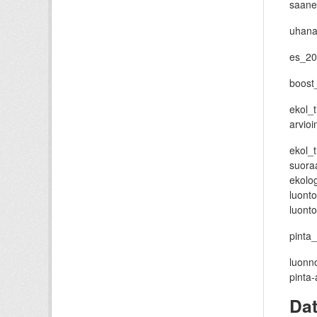
saane
uhana
es_20
boost_
ekol_t
arvioi
ekol_t
suoraa
ekolo
luont
luonto
pinta_
luonno
pinta-a
Da