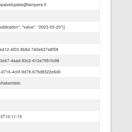
palvelupiste@tampere.fi
publication", "value": "2023-03-20"}]
-e412-4f03-8b8d-740e637a8f58
-3e67-4aad-83c2-612e7951fc98
-d716-4c0f-9d78-b75d8322e6d0
tohakemisto
13T10:11:15