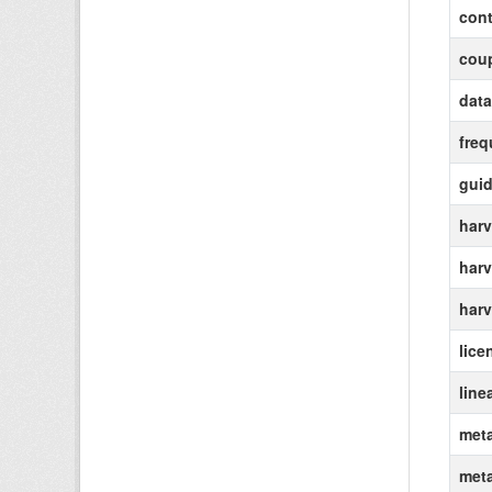
cont
coup
data
freq
gui
harv
harv
harv
lice
line
meta
met