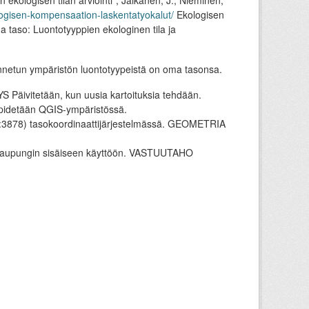
ekologisen tilan arviointi", Jalkanen, J., Nieminen,
kologisen-kompensaation-laskentatyokalut/
Ekologisen
 taso: Luontotyyppien ekologinen tila ja
ennetun ympäristön luontotyypeistä on oma tasonsa.
 Päivitetään, kun uusia kartoituksia tehdään.
äpidetään QGIS-ympäristössä.
78) tasokoordinaattijärjestelmässä. GEOMETRIA
 kaupungin sisäiseen käyttöön. VASTUUTAHO