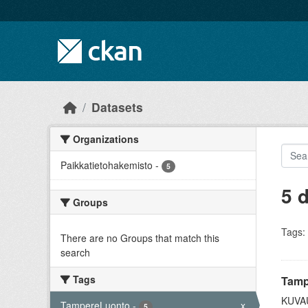
Skip to main content
Datasets
Organizations
Paikkatietohakemisto
-
5
5 
Groups
Tags:
There are no Groups that match this
search
Tags
Tamp
KUVAUS
TampereLuonto
-
x
5