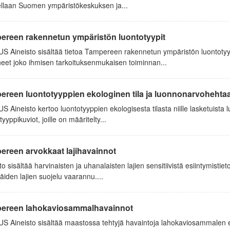
ellaan Suomen ympäristökeskuksen ja...
ereen rakennetun ympäristön luontotyypit
S Aineisto sisältää tietoa Tampereen rakennetun ympäristön luontotyy
eet joko ihmisen tarkoituksenmukaisen toiminnan...
reen luontotyyppien ekologinen tila ja luonnonarvohehtaa
 Aineisto kertoo luontotyyppien ekologisesta tilasta niille lasketuista 
tyyppikuviot, joille on määritelty...
ereen arvokkaat lajihavainnot
to sisältää harvinaisten ja uhanalaisten lajien sensitiivistä esiintymistie
näiden lajien suojelu vaarannu....
ereen lahokaviosammalhavainnot
 Aineisto sisältää maastossa tehtyjä havaintoja lahokaviosammalen esi