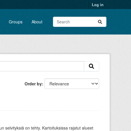
Log in
Groups
About
Order by
 selvityksiä on tehty. Kartoituksissa rajatut alueet