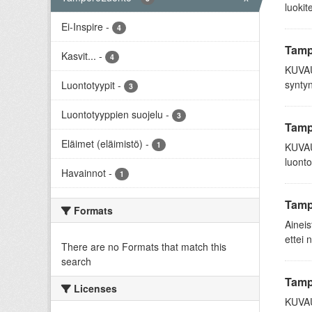
luokit
Ei-Inspire
-
4
Tamp
Kasvit...
-
4
KUVAU
syntyn
Luontotyypit
-
3
Luontotyyppien suojelu
-
3
Tampe
Eläimet (eläimistö)
-
1
KUVAUS
luonto
Havainnot
-
1
Tamp
Formats
Aineis
ettei 
There are no Formats that match this
search
Tamp
Licenses
KUVAUS