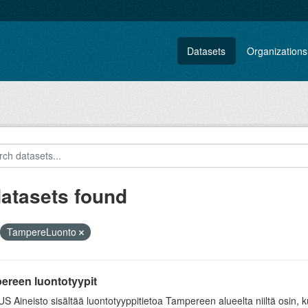
Datasets
Organizations
datasets found
TampereLuonto
ereen luontotyypit
 Aineisto sisältää luontotyyppitietoa Tampereen alueelta niiltä osin, kun