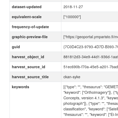
dataset-updated
2018-11-27
equivalent-scale
["100000"]
frequency-of-update
graphic-preview-file
["https://geoportal.ymparisto.fi/
guid
{7C0D4C23-9793-4D7D-B393-7
harvest_object_id
881812d3-34e9-44d1-936d-1aa
harvest_source_id
51ec690b-f70a-45e5-a201-7bad
harvest_source_title
ckan-syke
keywords
[{"type": "", "thesaurus": "GEME
"keyword": ["Orthoimagery"]}, {"
Concepts, version 4.1.3", "keywor
photograph"]}, {"type": "", "thes
classification", "keyword": ["Satelli
"thesaurus": "", "keyword": ["Ei-In