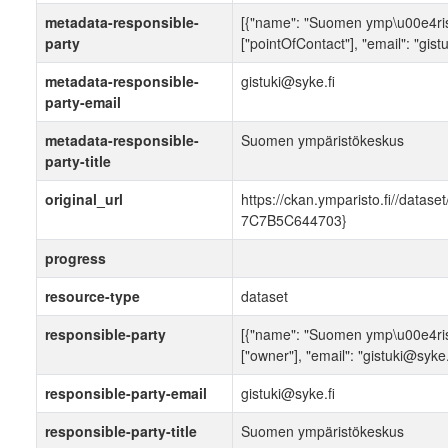
metadata-responsible-
[{"name": "Suomen ymp\u00e4rist
party
["pointOfContact"], "email": "gist
metadata-responsible-
gistuki@syke.fi
party-email
metadata-responsible-
Suomen ympäristökeskus
party-title
original_url
https://ckan.ymparisto.fi//dat
7C7B5C644703}
progress
resource-type
dataset
responsible-party
[{"name": "Suomen ymp\u00e4rist
["owner"], "email": "gistuki@syke.f
responsible-party-email
gistuki@syke.fi
responsible-party-title
Suomen ympäristökeskus