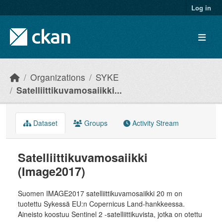
Skip to main content
Log in
Organizations
SYKE
Satelliittikuvamosaiikki...
Dataset
Groups
Activity Stream
Satelliittikuvamosaiikki
(Image2017)
Suomen IMAGE2017 satelliittikuvamosaiikki 20 m on
tuotettu Sykessä EU:n Copernicus Land-hankkeessa.
Aineisto koostuu Sentinel 2 -satelliittikuvista, jotka on otettu