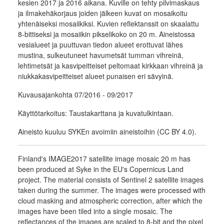
kesien 2017 ja 2016 aikana. Kuville on tehty pilvimaskaus
ja ilmakehäkorjaus joiden jälkeen kuvat on mosaikoitu
yhtenäiseksi mosaiikiksi. Kuvien reflektanssit on skaalattu
8-bittiseksi ja mosaiikin pikselikoko on 20 m. Aineistossa
vesialueet ja puuttuvan tiedon alueet erottuvat lähes
mustina, sulkeutuneet havumetsät tumman vihreinä,
lehtimetsät ja kasvipeitteiset peltomaat kirkkaan vihreinä ja
niukkakasvipeitteiset alueet punaisen eri sävyinä.
Kuvausajankohta 07/2016 - 09/2017
Käyttötarkoitus: Taustakarttana ja kuvatulkintaan.
Aineisto kuuluu SYKEn avoimiin aineistoihin (CC BY 4.0).
Finland's IMAGE2017 satellite image mosaic 20 m has
been produced at Syke in the EU's Copernicus Land
project. The material consists of Sentinel 2 satellite images
taken during the summer. The images were processed with
cloud masking and atmospheric correction, after which the
images have been tiled into a single mosaic. The
reflectances of the images are scaled to 8-bit and the pixel