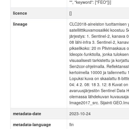
"", "keyword": ["FEO"]}]
licence
[]
lineage
CLC2018-aineiston tuottamisen
satelliittikuvamosaiikki koostuu 
järjestys: 1. Sentinel-2, kanava
08 lähi-infra 3. Sentinel-2, kana
pikselikoko: 20 m Pilvimaskaus 
Ideopix-funktiolla, jonka tulokse
visuaalisesti tarkistettu ja korjat
Sen2cor-ohjelmalla. Reflektanssi
kertoimella 10000 ja tallennettu 1
Lopuksi kuva on skaalattu 8-bitti
04: 4 2. 08: 18 3. 12: 8 Kuvat o
avaruusjärjestön Sentinel Data H
olemassa lähdekuvan kuvausajan
Image2017_src. Sijainti GEO.I
metadata-date
2023-10-24
metadata-language
fin