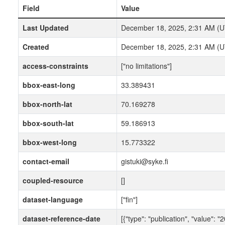
Field
Value
Last Updated
December 18, 2025, 2:31 AM (
Created
December 18, 2025, 2:31 AM (
access-constraints
["no limitations"]
bbox-east-long
33.389431
bbox-north-lat
70.169278
bbox-south-lat
59.186913
bbox-west-long
15.773322
contact-email
gistuki@syke.fi
coupled-resource
[]
dataset-language
["fin"]
dataset-reference-date
[{"type": "publication", "value": 