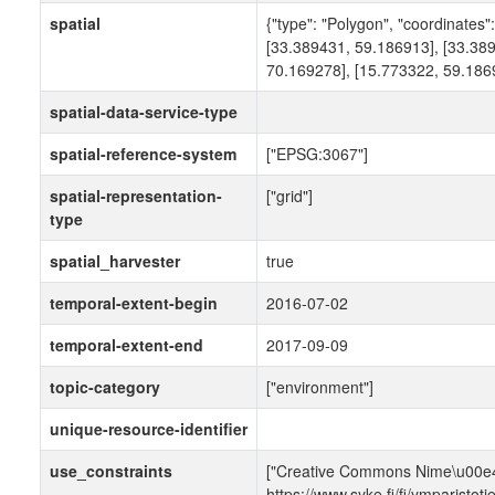
spatial
{"type": "Polygon", "coordinates"
[33.389431, 59.186913], [33.38
70.169278], [15.773322, 59.1869
spatial-data-service-type
spatial-reference-system
["EPSG:3067"]
spatial-representation-
["grid"]
type
spatial_harvester
true
temporal-extent-begin
2016-07-02
temporal-extent-end
2017-09-09
topic-category
["environment"]
unique-resource-identifier
use_constraints
["Creative Commons Nime\u00e4
https://www.syke.fi/fi/ymparistoti