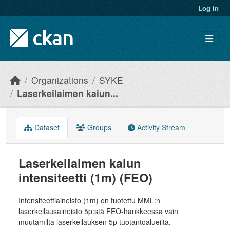
Skip to main content
Log in
Organizations
SYKE
Laserkeilaimen kaiun...
Dataset
Groups
Activity Stream
Laserkeilaimen kaiun
intensiteetti (1m) (FEO)
Intensiteettiaineisto (1m) on tuotettu MML:n
laserkeilausaineisto 5p:stä FEO-hankkeessa vain
muutamilta laserkeilauksen 5p tuotantoalueilta.