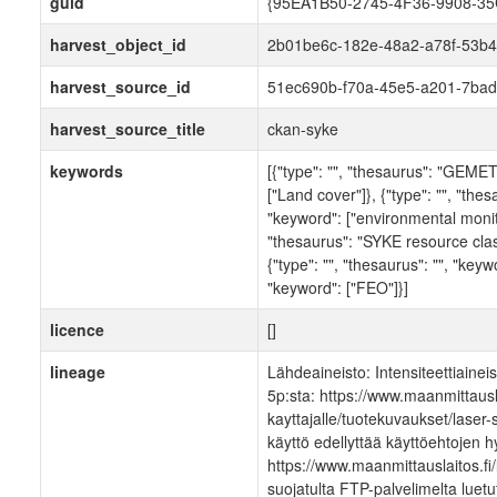
guid
{95EA1B50-2745-4F36-9908-3
harvest_object_id
2b01be6c-182e-48a2-a78f-53b
harvest_source_id
51ec690b-f70a-45e5-a201-7bad
harvest_source_title
ckan-syke
keywords
[{"type": "", "thesaurus": "GEME
["Land cover"]}, {"type": "", "th
"keyword": ["environmental monitor
"thesaurus": "SYKE resource class
{"type": "", "thesaurus": "", "keywo
"keyword": ["FEO"]}]
licence
[]
lineage
Lähdeaineisto: Intensiteettiaine
5p:sta: https://www.maanmittausla
kayttajalle/tuotekuvaukset/laser
käyttö edellyttää käyttöehtojen
https://www.maanmittauslaitos.fi
suojatulta FTP-palvelimelta luetu