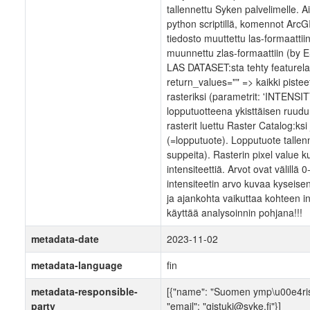
tallennettu Syken palvelimelle. A
python scriptillä, komennot ArcG
tiedosto muuttettu las-formaattii
muunnettu zlas-formaattiin (by 
LAS DATASET:sta tehty featurelay
return_values="" => kaikki pis
rasteriksi (parametrit: 'INTEN
lopputuotteena ykisttäisen ruudun
rasterit luettu Raster Catalog:ks
(=lopputuote). Lopputuote tallennt
suppeita). Rasterin pixel value k
intensiteettiä. Arvot ovat välil
intensiteetin arvo kuvaa kyseisen
ja ajankohta vaikuttaa kohteen i
käyttää analysoinnin pohjana!!!
metadata-date
2023-11-02
metadata-language
fin
metadata-responsible-
[{"name": "Suomen ymp\u00e4rist\
party
"email": "gistuki@syke.fi"}]