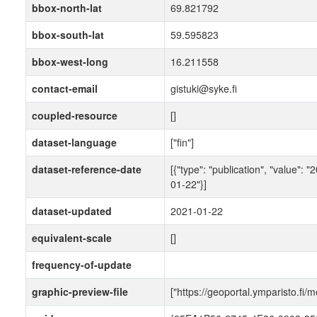
bbox-north-lat
69.821792
bbox-south-lat
59.595823
bbox-west-long
16.211558
contact-email
gistuki@syke.fi
coupled-resource
[]
dataset-language
["fin"]
dataset-reference-date
[{"type": "publication", "value": "
01-22"}]
dataset-updated
2021-01-22
equivalent-scale
[]
frequency-of-update
graphic-preview-file
["https://geoportal.ymparisto.fi/m