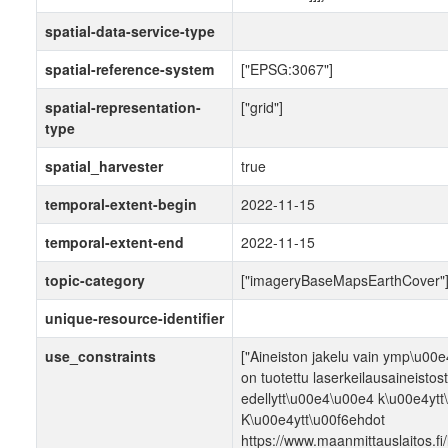
spatial-data-service-type
spatial-reference-system
["EPSG:3067"]
spatial-representation-
["grid"]
type
spatial_harvester
true
temporal-extent-begin
2022-11-15
temporal-extent-end
2022-11-15
topic-category
["imageryBaseMapsEarthCover"
unique-resource-identifier
use_constraints
["Aineiston jakelu vain ymp\u00e4
on tuotettu laserkeilausaineistos
edellytt\u00e4\u00e4 k\u00e4yt
K\u00e4ytt\u00f6ehdot
https://www.maanmittauslaitos.fi