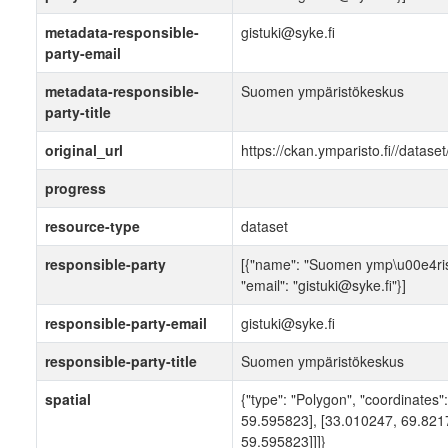
metadata-responsible-
gistuki@syke.fi
party-email
metadata-responsible-
Suomen ympäristökeskus
party-title
original_url
https://ckan.ymparisto.fi//dat
progress
resource-type
dataset
responsible-party
[{"name": "Suomen ymp\u00e4rist\
"email": "gistuki@syke.fi"}]
responsible-party-email
gistuki@syke.fi
responsible-party-title
Suomen ympäristökeskus
spatial
{"type": "Polygon", "coordinates
59.595823], [33.010247, 69.821
59.595823]]]}