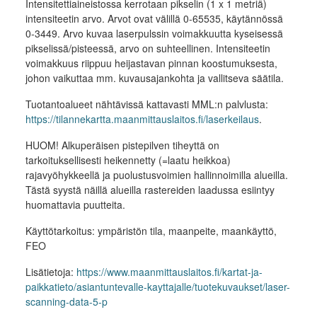
Intensitettiaineistossa kerrotaan pikselin (1 x 1 metriä)
intensiteetin arvo. Arvot ovat välillä 0-65535, käytännössä
0-3449. Arvo kuvaa laserpulssin voimakkuutta kyseisessä
pikselissä/pisteessä, arvo on suhteellinen. Intensiteetin
voimakkuus riippuu heijastavan pinnan koostumuksesta,
johon vaikuttaa mm. kuvausajankohta ja vallitseva säätila.
Tuotantoalueet nähtävissä kattavasti MML:n palvlusta:
https://tilannekartta.maanmittauslaitos.fi/laserkeilaus
.
HUOM! Alkuperäisen pistepilven tiheyttä on
tarkoituksellisesti heikennetty (=laatu heikkoa)
rajavyöhykkeellä ja puolustusvoimien hallinnoimilla alueilla.
Tästä syystä näillä alueilla rastereiden laadussa esiintyy
huomattavia puutteita.
Käyttötarkoitus: ympäristön tila, maanpeite, maankäyttö,
FEO
Lisätietoja:
https://www.maanmittauslaitos.fi/kartat-ja-
paikkatieto/asiantuntevalle-kayttajalle/tuotekuvaukset/laser-
scanning-data-5-p