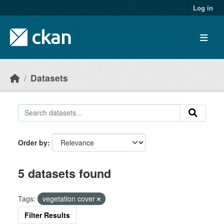
Skip to main content
Log in
Datasets
Order by
5 datasets found
Tags:
vegetation cover
Filter Results