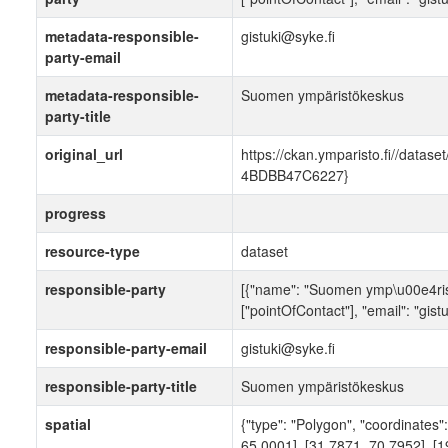
metadata-responsible-
gistuki@syke.fi
party-email
metadata-responsible-
Suomen ympäristökeskus
party-title
original_url
https://ckan.ymparisto.fi//data
4BDBB47C6227}
progress
resource-type
dataset
responsible-party
[{"name": "Suomen ymp\u00e4rist
["pointOfContact"], "email": "gist
responsible-party-email
gistuki@syke.fi
responsible-party-title
Suomen ympäristökeskus
spatial
{"type": "Polygon", "coordinates"
65.0001], [31.7871, 70.7952], [1