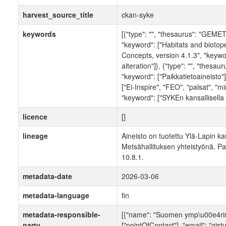
harvest_source_title
ckan-syke
keywords
[{"type": "", "thesaurus": "GEME
"keyword": ["Habitats and biotope
Concepts, version 4.1.3", "keyword
alteration"]}, {"type": "", "thesau
"keyword": ["Paikkatietoaineisto"]}
["Ei-Inspire", "FEO", "palsat", "mir
"keyword": ["SYKEn kansallisella r
licence
[]
lineage
Aineisto on tuotettu Ylä-Lapin k
Metsähallituksen yhteistyönä. Pa
10.8.1.
metadata-date
2026-03-06
metadata-language
fin
metadata-responsible-
[{"name": "Suomen ymp\u00e4rist
party
["pointOfContact"], "email": "gist