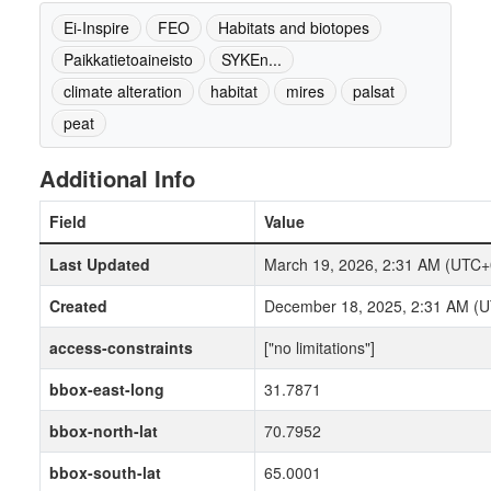
Ei-Inspire
FEO
Habitats and biotopes
Paikkatietoaineisto
SYKEn...
climate alteration
habitat
mires
palsat
peat
Additional Info
Field
Value
Last Updated
March 19, 2026, 2:31 AM (UTC+
Created
December 18, 2025, 2:31 AM (
access-constraints
["no limitations"]
bbox-east-long
31.7871
bbox-north-lat
70.7952
bbox-south-lat
65.0001