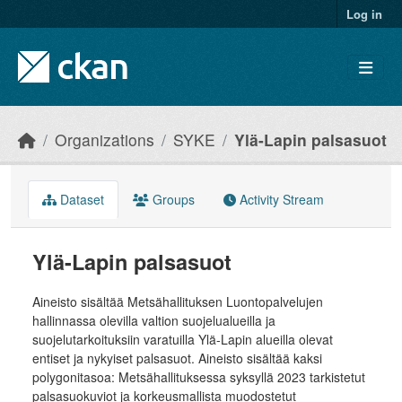
Skip to main content
Log in
Organizations
SYKE
Ylä-Lapin palsasuot
Dataset
Groups
Activity Stream
Ylä-Lapin palsasuot
Aineisto sisältää Metsähallituksen Luontopalvelujen
hallinnassa olevilla valtion suojelualueilla ja
suojelutarkoituksiin varatuilla Ylä-Lapin alueilla olevat
entiset ja nykyiset palsasuot. Aineisto sisältää kaksi
polygonitasoa: Metsähallituksessa syksyllä 2023 tarkistetut
palsasuokuviot ja korkeusmallista muodostetut