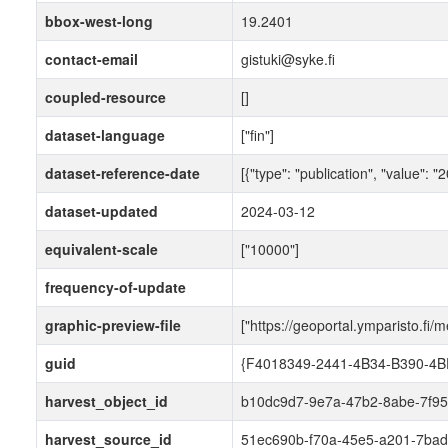
bbox-west-long
19.2401
contact-email
gistuki@syke.fi
coupled-resource
[]
dataset-language
["fin"]
dataset-reference-date
[{"type": "publication", "value": 
dataset-updated
2024-03-12
equivalent-scale
["10000"]
frequency-of-update
graphic-preview-file
["https://geoportal.ymparisto.fi/
guid
{F4018349-2441-4B34-B390-4
harvest_object_id
b10dc9d7-9e7a-47b2-8abe-7f95
harvest_source_id
51ec690b-f70a-45e5-a201-7bad