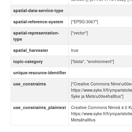
spatial-data-service-type
spatial-reference-system
["EPSG:3067"]
spatial-representation-
["vector"]
type
spatial_harvester
true
topic-category
["biota", "environment"]
unique-resource-identifier
use_constraints
["Creative Commons Nime\u00e4
https://www.syke.fi/fi/ymparistot
Syke ja Mets\u00e4hallitus"]
use_constraints_plaintext
Creative Commons Nimeä 4.0 Ka
https://www.syke.fi/fi/ymparistot
Metsähallitus