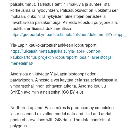
palsakummut. Tarkistus tehtiin ilmakuvia ja suhteellista
korkeusmallia hyödyntäen. Palsasuokuviot on luokitettu sen
mukaan, onko niillä nykyisten aineistojen perusteella
havaittavissa palsakumpuja. Aineisto koostuu polygoneista.
Luokitus erillisessä dokumentissa
https://geoportal.ymparisto.fi/meta/julkinen/dokumentit/Ylalappi_lu
Ylä-Lapin kaukokartoitushankkeen loppuraportti
https://julkaisut.metsa.fi/julkaisu/yla-lapin-luonnon-
kaukokartoitus-projektin-loppuraportti-osa-1-aineistot-ja-
menetelmat/
Aineistoja on käytetty Ylä-Lapin biotooppitiedon
päivitykseen. Aineistoja voi käyttää erilaissa selvityksissä ja
ympäristöhallinnon tehtävien tukena. Aineisto kuuluu
SYKEn avoimiin aineistoihin (CC BY 4.0)
Northern Lapland: Palsa mires is produced by combining
laser scanned elevation model data and field and aerial
photo observations with GIS data. The data consists of
polygons.