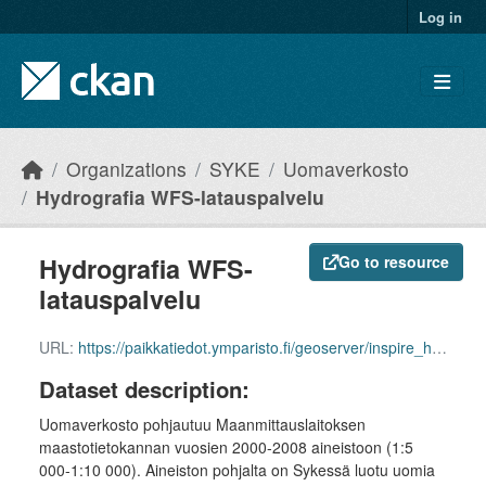
Skip to main content
Log in
Organizations
SYKE
Uomaverkosto
Hydrografia WFS-latauspalvelu
Hydrografia WFS-
Go to resource
latauspalvelu
URL:
https://paikkatiedot.ymparisto.fi/geoserver/inspire_hy/wfs
Dataset description:
Uomaverkosto pohjautuu Maanmittauslaitoksen
maastotietokannan vuosien 2000-2008 aineistoon (1:5
000-1:10 000). Aineiston pohjalta on Sykessä luotu uomia