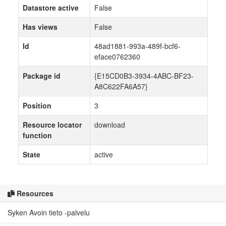
Datastore active
False
Has views
False
Id
48ad1881-993a-489f-bcf6-
eface0762360
Package id
{E15CD0B3-3934-4ABC-BF23-
A8C622FA6A57}
Position
3
Resource locator
download
function
State
active
Resources
Syken Avoin tieto -palvelu