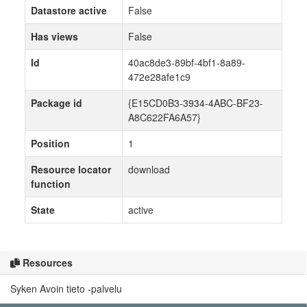
Datastore active
False
Has views
False
Id
40ac8de3-89bf-4bf1-8a89-
472e28afe1c9
Package id
{E15CD0B3-3934-4ABC-BF23-
A8C622FA6A57}
Position
1
Resource locator
download
function
State
active
Resources
Syken Avoin tieto -palvelu