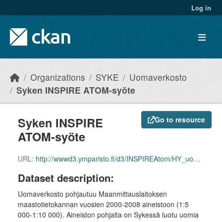
Skip to main content
Log in
Organizations
SYKE
Uomaverkosto
Syken INSPIRE ATOM-syöte
Syken INSPIRE
Go to resource
ATOM-syöte
URL:
http://wwwd3.ymparisto.fi/d3/INSPIREAtom/HY_uomaverkosto.xml
Dataset description:
Uomaverkosto pohjautuu Maanmittauslaitoksen
maastotietokannan vuosien 2000-2008 aineistoon (1:5
000-1:10 000). Aineiston pohjalta on Sykessä luotu uomia