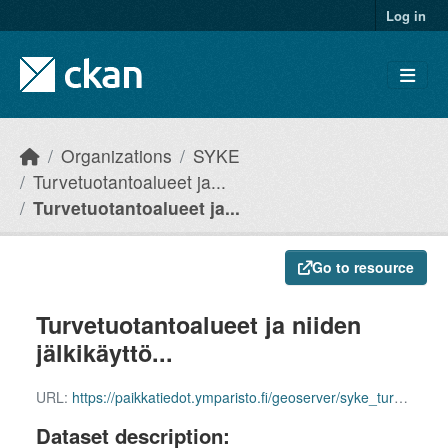
Skip to main content
Log in
Organizations
SYKE
Turvetuotantoalueet ja...
Turvetuotantoalueet ja...
Go to resource
Turvetuotantoalueet ja niiden
jälkikäyttö...
URL:
https://paikkatiedot.ymparisto.fi/geoserver/syke_turvetuotantoalueetjajalkikaytto/wfs
Dataset description: