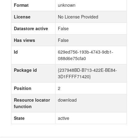
Format
unknown
License
No License Provided
Datastore active
False
Has views
False
Id
629ed756-193b-4743-9db1-
088d6e75cfa0
Package id
{237948BD-B713-422E-BE84-
3D1FFFF71420}
Position
2
Resource locator
download
function
State
active