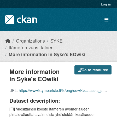
Skip to main content
Log in
Organizations
SYKE
Itämeren vuosittainen...
More information in Syke's EOwiki
More information
Go to resource
in Syke's EOwiki
URL:
https://wwwi4.ymparisto.fi/i4/eng/eowiki/datasets_start.html
Dataset description:
[FI] Vuosittainen kooste Itämeren avomerialueen
pintalevälauttahavainnoista yhdistetään kesäkauden