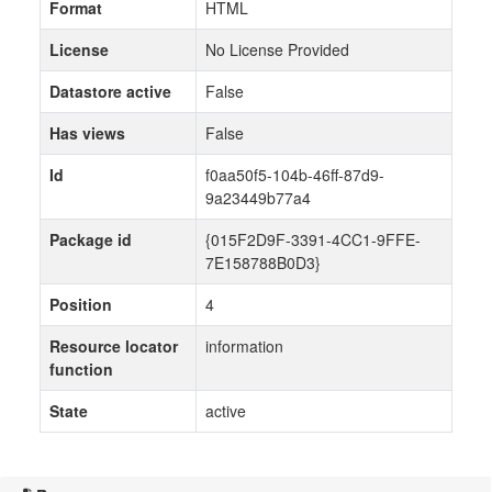
Format
HTML
License
No License Provided
Datastore active
False
Has views
False
Id
f0aa50f5-104b-46ff-87d9-
9a23449b77a4
Package id
{015F2D9F-3391-4CC1-9FFE-
7E158788B0D3}
Position
4
Resource locator
information
function
State
active