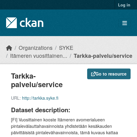
Skip to main content
Log in
Organizations
SYKE
Itämeren vuosittainen...
Tarkka-palvelu/service
Tarkka-
Go to resource
palvelu/service
URL:
http://tarkka.syke.fi
Dataset description:
[FI] Vuosittainen kooste Itämeren avomerialueen
pintalevälauttahavainnoista yhdistetään kesäkauden
päivittäisistä pintalevähavainnoista, tämä kuvaus kattaa