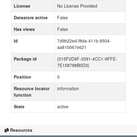
License
No License Provided
Datastore active
False
Has views
False
Id
7d9b22ed-f8da-411b-8504-
aa81b067e621
Package id
{015F2D9F-3391-4CC1-9FFE-
7E158788B0D3}
Position
0
Resource locator
information
function
State
active
Resources