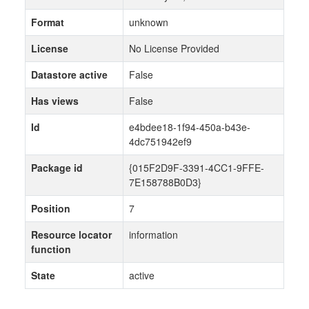
Format
unknown
License
No License Provided
Datastore active
False
Has views
False
Id
e4bdee18-1f94-450a-b43e-
4dc751942ef9
Package id
{015F2D9F-3391-4CC1-9FFE-
7E158788B0D3}
Position
7
Resource locator
information
function
State
active