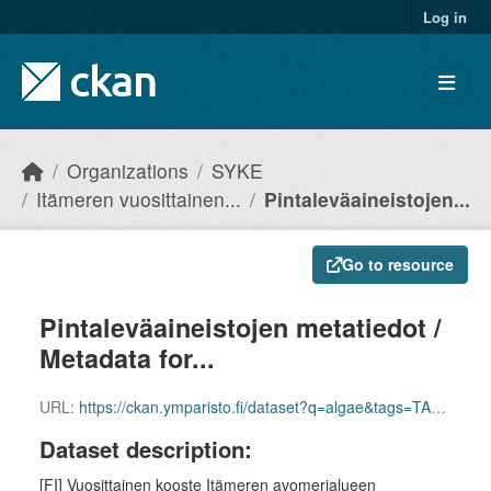
Skip to main content
Log in
Organizations
SYKE
Itämeren vuosittainen...
Pintaleväaineistojen...
Go to resource
Pintaleväaineistojen metatiedot /
Metadata for...
URL:
https://ckan.ymparisto.fi/dataset?q=algae&tags=TARKKA
Dataset description:
[FI] Vuosittainen kooste Itämeren avomerialueen