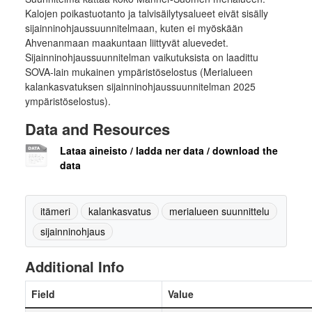
Kalojen poikastuotanto ja talvisäilytysalueet eivät sisälly
sijainninohjaussuunnitelmaan, kuten ei myöskään
Ahvenanmaan maakuntaan liittyvät aluevedet.
Sijainninohjaussuunnitelman vaikutuksista on laadittu
SOVA-lain mukainen ympäristöselostus (Merialueen
kalankasvatuksen sijainninohjaussuunnitelman 2025
ympäristöselostus).
Data and Resources
Lataa aineisto / ladda ner data / download the
data
itämeri
kalankasvatus
merialueen suunnittelu
sijainninohjaus
Additional Info
Field
Value