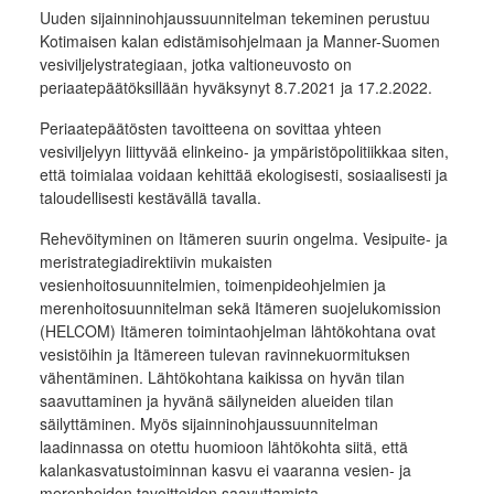
Uuden sijainninohjaussuunnitelman tekeminen perustuu
Kotimaisen kalan edistämisohjelmaan ja Manner-Suomen
vesiviljelystrategiaan, jotka valtioneuvosto on
periaatepäätöksillään hyväksynyt 8.7.2021 ja 17.2.2022.
Periaatepäätösten tavoitteena on sovittaa yhteen
vesiviljelyyn liittyvää elinkeino- ja ympäristöpolitiikkaa siten,
että toimialaa voidaan kehittää ekologisesti, sosiaalisesti ja
taloudellisesti kestävällä tavalla.
Rehevöityminen on Itämeren suurin ongelma. Vesipuite- ja
meristrategiadirektiivin mukaisten
vesienhoitosuunnitelmien, toimenpideohjelmien ja
merenhoitosuunnitelman sekä Itämeren suojelukomission
(HELCOM) Itämeren toimintaohjelman lähtökohtana ovat
vesistöihin ja Itämereen tulevan ravinnekuormituksen
vähentäminen. Lähtökohtana kaikissa on hyvän tilan
saavuttaminen ja hyvänä säilyneiden alueiden tilan
säilyttäminen. Myös sijainninohjaussuunnitelman
laadinnassa on otettu huomioon lähtökohta siitä, että
kalankasvatustoiminnan kasvu ei vaaranna vesien- ja
merenhoidon tavoitteiden saavuttamista.