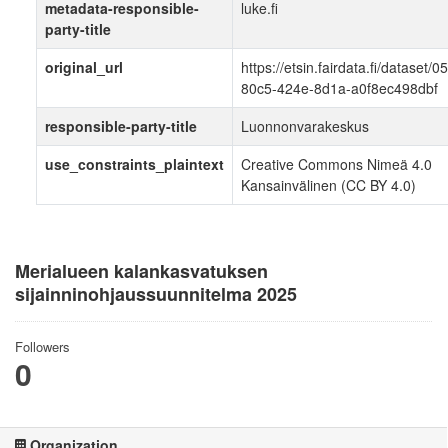
metadata-responsible-
luke.fi
party-title
original_url
https://etsin.fairdata.fi/dataset/
80c5-424e-8d1a-a0f8ec498dbf
responsible-party-title
Luonnonvarakeskus
use_constraints_plaintext
Creative Commons Nimeä 4.0
Kansainvälinen (CC BY 4.0)
Merialueen kalankasvatuksen
sijainninohjaussuunnitelma 2025
Followers
0
Organization