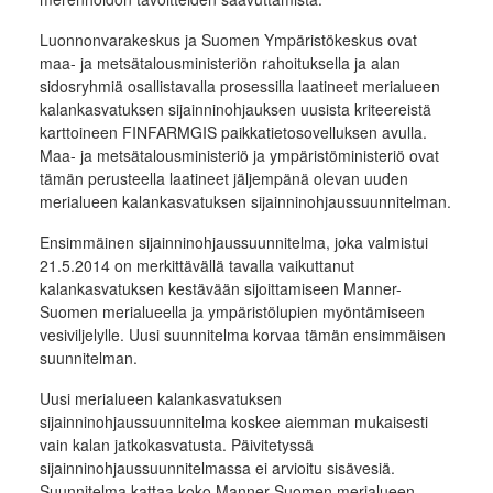
Luonnonvarakeskus ja Suomen Ympäristökeskus ovat
maa- ja metsätalousministeriön rahoituksella ja alan
sidosryhmiä osallistavalla prosessilla laatineet merialueen
kalankasvatuksen sijainninohjauksen uusista kriteereistä
karttoineen FINFARMGIS paikkatietosovelluksen avulla.
Maa- ja metsätalousministeriö ja ympäristöministeriö ovat
tämän perusteella laatineet jäljempänä olevan uuden
merialueen kalankasvatuksen sijainninohjaussuunnitelman.
Ensimmäinen sijainninohjaussuunnitelma, joka valmistui
21.5.2014 on merkittävällä tavalla vaikuttanut
kalankasvatuksen kestävään sijoittamiseen Manner-
Suomen merialueella ja ympäristölupien myöntämiseen
vesiviljelylle. Uusi suunnitelma korvaa tämän ensimmäisen
suunnitelman.
Uusi merialueen kalankasvatuksen
sijainninohjaussuunnitelma koskee aiemman mukaisesti
vain kalan jatkokasvatusta. Päivitetyssä
sijainninohjaussuunnitelmassa ei arvioitu sisävesiä.
Suunnitelma kattaa koko Manner-Suomen merialueen.