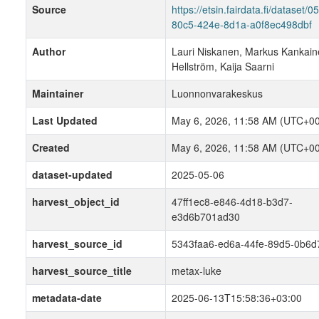
Source
https://etsin.fairdata.fi/dataset/
80c5-424e-8d1a-a0f8ec498dbf
Author
Lauri Niskanen, Markus Kankaine
Hellström, Kaija Saarni
Maintainer
Luonnonvarakeskus
Last Updated
May 6, 2026, 11:58 AM (UTC+00
Created
May 6, 2026, 11:58 AM (UTC+00
dataset-updated
2025-05-06
harvest_object_id
47ff1ec8-e846-4d18-b3d7-
e3d6b701ad30
harvest_source_id
5343faa6-ed6a-44fe-89d5-0b6d
harvest_source_title
metax-luke
metadata-date
2025-06-13T15:58:36+03:00