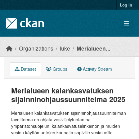
Skip to main content
Log in
Organizations
luke
Merialueen...
Dataset
Groups
Activity Stream
Merialueen kalankasvatuksen
sijainninohjaussuunnitelma 2025
Merialueen kalankasvatuksen sijainninohjaussuunnitelman
tavoitteena on ohjata vesiviljelytuotantoa
ympäristönsuojelun, kalankasvatuselinkeinon ja muiden
vesien käyttömuotojen kannalta sopiville vesialueille.