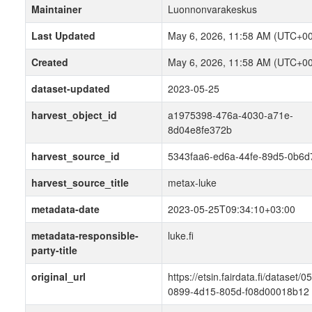
Maintainer
Luonnonvarakeskus
Last Updated
May 6, 2026, 11:58 AM (UTC+00
Created
May 6, 2026, 11:58 AM (UTC+00
dataset-updated
2023-05-25
harvest_object_id
a1975398-476a-4030-a71e-
8d04e8fe372b
harvest_source_id
5343faa6-ed6a-44fe-89d5-0b6d
harvest_source_title
metax-luke
metadata-date
2023-05-25T09:34:10+03:00
metadata-responsible-
luke.fi
party-title
original_url
https://etsin.fairdata.fi/dataset/
0899-4d15-805d-f08d00018b12