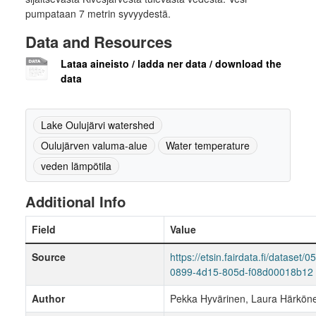
pumpataan 7 metrin syvyydestä.
Data and Resources
Lataa aineisto / ladda ner data / download the
data
Lake Oulujärvi watershed
Oulujärven valuma-alue
Water temperature
veden lämpötila
Additional Info
Field
Value
Source
https://etsin.fairdata.fi/dataset/
0899-4d15-805d-f08d00018b12
Author
Pekka Hyvärinen, Laura Härkön