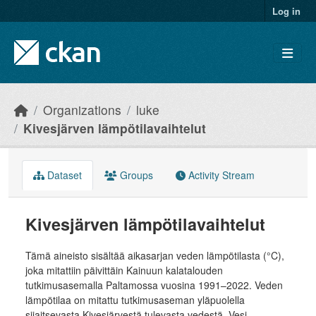
Skip to main content
Log in
Organizations
luke
Kivesjärven lämpötilavaihtelut
Dataset
Groups
Activity Stream
Kivesjärven lämpötilavaihtelut
Tämä aineisto sisältää aikasarjan veden lämpötilasta (°C),
joka mitattiin päivittäin Kainuun kalatalouden
tutkimusasemalla Paltamossa vuosina 1991–2022. Veden
lämpötilaa on mitattu tutkimusaseman yläpuolella
sijaitsevasta Kivesjärvestä tulevasta vedestä. Vesi