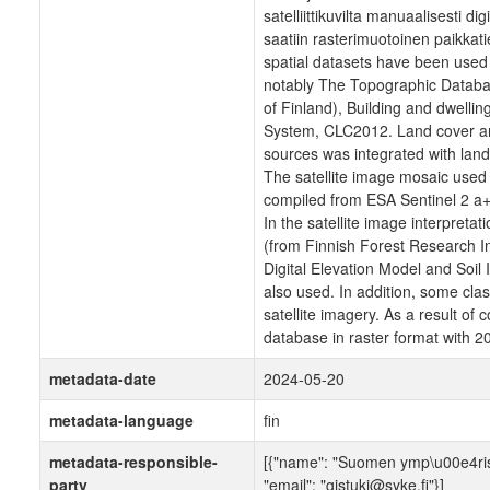
satelliittikuvilta manuaalisesti d
saatiin rasterimuotoinen paikkati
spatial datasets have been used
notably The Topographic Databas
of Finland), Building and dwellin
System, CLC2012. Land cover an
sources was integrated with land
The satellite image mosaic use
compiled from ESA Sentinel 2 a+
In the satellite image interpreta
(from Finnish Forest Research Ins
Digital Elevation Model and Soi
also used. In addition, some cla
satellite imagery. As a result of
database in raster format with 20
metadata-date
2024-05-20
metadata-language
fin
metadata-responsible-
[{"name": "Suomen ymp\u00e4rist\
party
"email": "gistuki@syke.fi"}]