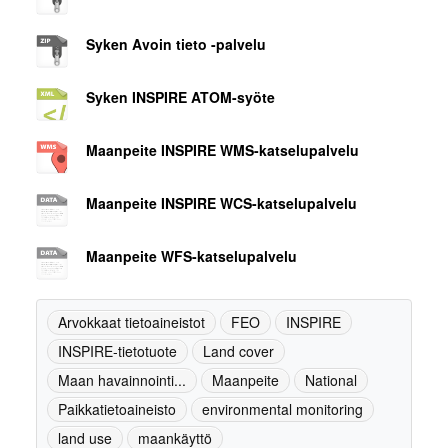
Syken Avoin tieto -palvelu
Syken INSPIRE ATOM-syöte
Maanpeite INSPIRE WMS-katselupalvelu
Maanpeite INSPIRE WCS-katselupalvelu
Maanpeite WFS-katselupalvelu
Arvokkaat tietoaineistot
FEO
INSPIRE
INSPIRE-tietotuote
Land cover
Maan havainnointi...
Maanpeite
National
Paikkatietoaineisto
environmental monitoring
land use
maankäyttö