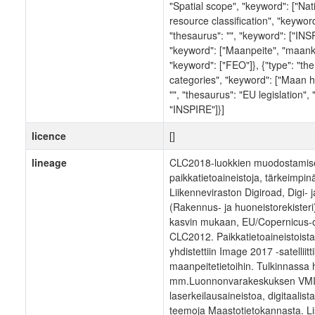
"Spatial scope", "keyword": ["Nati
resource classification", "keyword"
"thesaurus": "", "keyword": ["INSPI
"keyword": ["Maanpeite", "maank\u
"keyword": ["FEO"]}, {"type": "th
categories", "keyword": ["Maan ha
"", "thesaurus": "EU legislation",
"INSPIRE"]}]
licence
[]
lineage
CLC2018-luokkien muodostamisee
paikkatietoaineistoja, tärkeimpi
Liikenneviraston Digiroad, Digi- 
(Rakennus- ja huoneistorekisteri
kasvin mukaan, EU/Copernicus-
CLC2012. Paikkatietoaineistoist
yhdistettiin Image 2017 -satelliitti
maanpeitetietoihin. Tulkinnassa h
mm.Luonnonvarakeskuksen VMI2
laserkeilausaineistoa, digitaali
teemoja Maastotietokannasta. Lis