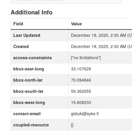
Additional Info
Field
Value
Last Updated
December 18, 2025, 2:30 AM (
Created
December 18, 2025, 2:30 AM (
access-constraints
["no limitations"]
bbox-east-long
33.107629
bbox-north-lat
70.094846
bbox-south-lat
59.362055
bbox-west-long
15.608233
contact-email
gistuki@syke.fi
coupled-resource
[]