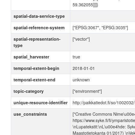
59.362055]]]}
spatial-data-service-type
spatial-reference-system
["EPSG:3067", "EPSG:3035"]
spatial-representation-
["vector"]
type
spatial_harvester
true
temporal-extent-begin
2018-01-01
temporal-extent-end
unknown
topic-category
["environment"]
unique-resource-identifier
http://paikkatiedot.fi/so/1002032
use_constraints
["Creative Commons Nime\u00e4
https://www.syke.fi/fi/ymparistoti
\nLupatekstit:\nL\u00e4hde: Syk
Maastotietokanta 01/2017) \nVek