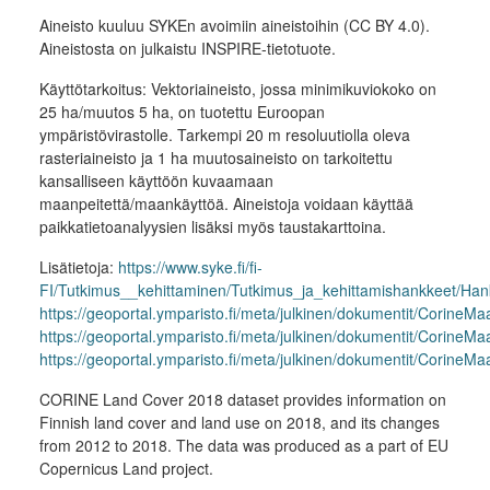
Aineisto kuuluu SYKEn avoimiin aineistoihin (CC BY 4.0).
Aineistosta on julkaistu INSPIRE-tietotuote.
Käyttötarkoitus: Vektoriaineisto, jossa minimikuviokoko on
25 ha/muutos 5 ha, on tuotettu Euroopan
ympäristövirastolle. Tarkempi 20 m resoluutiolla oleva
rasteriaineisto ja 1 ha muutosaineisto on tarkoitettu
kansalliseen käyttöön kuvaamaan
maanpeitettä/maankäyttöä. Aineistoja voidaan käyttää
paikkatietoanalyysien lisäksi myös taustakarttoina.
Lisätietoja:
https://www.syke.fi/fi-
FI/Tutkimus__kehittaminen/Tutkimus_ja_kehittamishankkeet/H
https://geoportal.ymparisto.fi/meta/julkinen/dokumentit/CorineM
https://geoportal.ymparisto.fi/meta/julkinen/dokumentit/CorineM
https://geoportal.ymparisto.fi/meta/julkinen/dokumentit/Corine
CORINE Land Cover 2018 dataset provides information on
Finnish land cover and land use on 2018, and its changes
from 2012 to 2018. The data was produced as a part of EU
Copernicus Land project.