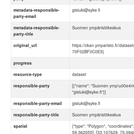
metadata-responsible-
gistuki@syke.fi
party-email
metadata-responsible-
Suomen ympäristökeskus
party-title
original_url
https://ckan.ymparisto.fi//dat
70F02BF0C0E5}
progress
resource-type
dataset
responsible-party
[{"name": "Suomen ymp\u00e4rist\
"gistuki@syke.fi"}]
responsible-party-email
gistuki@syke.fi
responsible-party-title
Suomen ympäristökeskus
spatial
{"type": "Polygon", "coordinates
59.362055], [33.107629, 70.094