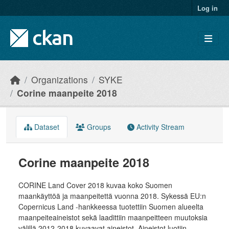
Skip to main content
Log in
Organizations
SYKE
Corine maanpeite 2018
Dataset
Groups
Activity Stream
Corine maanpeite 2018
CORINE Land Cover 2018 kuvaa koko Suomen
maankäyttöä ja maanpeitettä vuonna 2018. Sykessä EU:n
Copernicus Land -hankkeessa tuotettiin Suomen alueelta
maanpeiteaineistot sekä laadittiin maanpeitteen muutoksia
välillä 2012-2018 kuvaavat aineistot. Aineistot luotiin