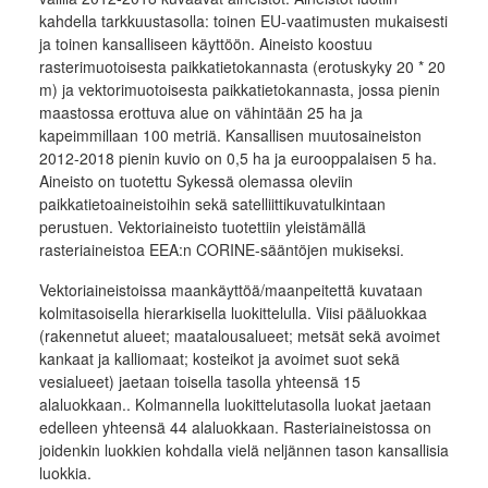
kahdella tarkkuustasolla: toinen EU-vaatimusten mukaisesti
ja toinen kansalliseen käyttöön. Aineisto koostuu
rasterimuotoisesta paikkatietokannasta (erotuskyky 20 * 20
m) ja vektorimuotoisesta paikkatietokannasta, jossa pienin
maastossa erottuva alue on vähintään 25 ha ja
kapeimmillaan 100 metriä. Kansallisen muutosaineiston
2012-2018 pienin kuvio on 0,5 ha ja eurooppalaisen 5 ha.
Aineisto on tuotettu Sykessä olemassa oleviin
paikkatietoaineistoihin sekä satelliittikuvatulkintaan
perustuen. Vektoriaineisto tuotettiin yleistämällä
rasteriaineistoa EEA:n CORINE-sääntöjen mukiseksi.
Vektoriaineistoissa maankäyttöä/maanpeitettä kuvataan
kolmitasoisella hierarkisella luokittelulla. Viisi pääluokkaa
(rakennetut alueet; maatalousalueet; metsät sekä avoimet
kankaat ja kalliomaat; kosteikot ja avoimet suot sekä
vesialueet) jaetaan toisella tasolla yhteensä 15
alaluokkaan.. Kolmannella luokittelutasolla luokat jaetaan
edelleen yhteensä 44 alaluokkaan. Rasteriaineistossa on
joidenkin luokkien kohdalla vielä neljännen tason kansallisia
luokkia.