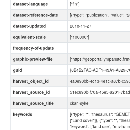
dataset-language
["fin"]
dataset-reference-date
[{"type": "publication", "value": 
dataset-updated
2018-11-27
equivalent-scale
["100000"]
frequency-of-update
graphic-preview-file
["https://geoportal.ymparisto.fi
guid
{0B4B2FAC-ADF1-43A1-A829-
harvest_object_id
4a0e90bb-4d13-4e1c-a67b-c59
harvest_source_id
51ec690b-f70a-45e5-a201-7bad
harvest_source_title
ckan-syke
keywords
[{"type": "", "thesaurus": "GEME
["Land cover"]}, {"type": "", "th
"keyword": ["land use", "environme