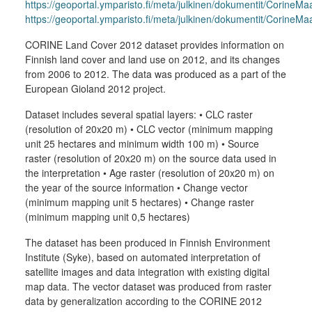
https://geoportal.ymparisto.fi/meta/julkinen/dokumentit/CorineM
https://geoportal.ymparisto.fi/meta/julkinen/dokumentit/Corine
CORINE Land Cover 2012 dataset provides information on
Finnish land cover and land use on 2012, and its changes
from 2006 to 2012. The data was produced as a part of the
European Gioland 2012 project.
Dataset includes several spatial layers: • CLC raster
(resolution of 20x20 m) • CLC vector (minimum mapping
unit 25 hectares and minimum width 100 m) • Source
raster (resolution of 20x20 m) on the source data used in
the interpretation • Age raster (resolution of 20x20 m) on
the year of the source information • Change vector
(minimum mapping unit 5 hectares) • Change raster
(minimum mapping unit 0,5 hectares)
The dataset has been produced in Finnish Environment
Institute (Syke), based on automated interpretation of
satellite images and data integration with existing digital
map data. The vector dataset was produced from raster
data by generalization according to the CORINE 2012