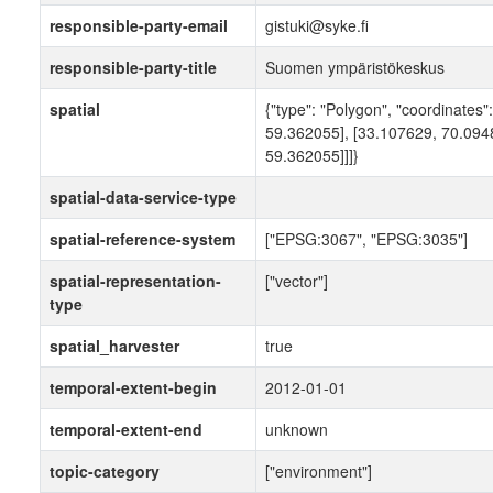
responsible-party-email
gistuki@syke.fi
responsible-party-title
Suomen ympäristökeskus
spatial
{"type": "Polygon", "coordinates
59.362055], [33.107629, 70.094
59.362055]]]}
spatial-data-service-type
spatial-reference-system
["EPSG:3067", "EPSG:3035"]
spatial-representation-
["vector"]
type
spatial_harvester
true
temporal-extent-begin
2012-01-01
temporal-extent-end
unknown
topic-category
["environment"]