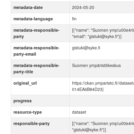
metadata-date
2024-05-20
metadata-language
fin
metadata-responsible-
[{"name": "Suomen ymp\u00e4rist\
party
"email": "gistuki@syke.fi"}]
metadata-responsible-
gistuki@syke.fi
party-email
metadata-responsible-
Suomen ympäristökeskus
party-title
original_url
https://ckan.ymparisto.fi//dat
014EA6B84D23}
progress
resource-type
dataset
responsible-party
[{"name": "Suomen ymp\u00e4rist\
"gistuki@syke.fi"}]