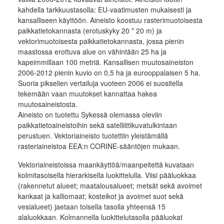
kahdella tarkkuustasolla: EU-vaatimusten mukaisesti ja
kansalliseen käyttöön. Aineisto koostuu rasterimuotoisesta
paikkatietokannasta (erotuskyky 20 * 20 m) ja
vektorimuotoisesta paikkatietokannasta, jossa pienin
maastossa erottuva alue on vähintään 25 ha ja
kapeimmillaan 100 metriä. Kansallisen muutosaineiston
2006-2012 pienin kuvio on 0,5 ha ja eurooppalaisen 5 ha.
Suoria pikselien vertailuja vuoteen 2006 ei suositella
tekemään vaan muutokset kannattaa hakea
muutosaineistosta.
Aineisto on tuotettu Sykessä olemassa oleviin
paikkatietoaineistoihin sekä satelliittikuvatulkintaan
perustuen. Vektoriaineisto tuotettiin yleistämällä
rasteriaineistoa EEA:n CORINE-sääntöjen mukaan.
Vektoriaineistoissa maankäyttöä/maanpeitettä kuvataan
kolmitasoisella hierarkisella luokittelulla. Viisi pääluokkaa
(rakennetut alueet; maatalousalueet; metsät sekä avoimet
kankaat ja kalliomaat; kosteikot ja avoimet suot sekä
vesialueet) jaetaan toisella tasolla yhteensä 15
alaluokkaan. Kolmannella luokittelutasolla pääluokat