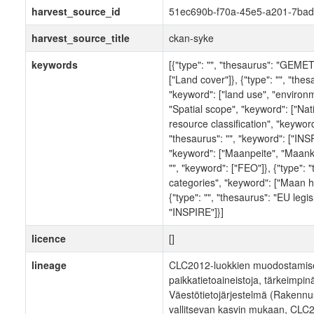
harvest_source_id
51ec690b-f70a-45e5-a201-7bad
harvest_source_title
ckan-syke
keywords
[{"type": "", "thesaurus": "GEME
["Land cover"]}, {"type": "", "th
"keyword": ["land use", "environme
"Spatial scope", "keyword": ["Nati
resource classification", "keyword"
"thesaurus": "", "keyword": ["INSPI
"keyword": ["Maanpeite", "Maank\u
"", "keyword": ["FEO"]}, {"type":
categories", "keyword": ["Maan h
{"type": "", "thesaurus": "EU legis
"INSPIRE"]}]
licence
[]
lineage
CLC2012-luokkien muodostamisee
paikkatietoaineistoja, tärkeimpin
Väestötietojärjestelmä (Rakennus-
vallitsevan kasvin mukaan, CLC2