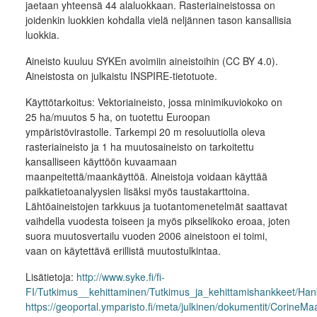
jaetaan yhteensä 44 alaluokkaan. Rasteriaineistossa on
joidenkin luokkien kohdalla vielä neljännen tason kansallisia
luokkia.
Aineisto kuuluu SYKEn avoimiin aineistoihin (CC BY 4.0).
Aineistosta on julkaistu INSPIRE-tietotuote.
Käyttötarkoitus: Vektoriaineisto, jossa minimikuviokoko on
25 ha/muutos 5 ha, on tuotettu Euroopan
ympäristövirastolle. Tarkempi 20 m resoluutiolla oleva
rasteriaineisto ja 1 ha muutosaineisto on tarkoitettu
kansalliseen käyttöön kuvaamaan
maanpeitettä/maankäyttöä. Aineistoja voidaan käyttää
paikkatietoanalyysien lisäksi myös taustakarttoina.
Lähtöaineistojen tarkkuus ja tuotantomenetelmät saattavat
vaihdella vuodesta toiseen ja myös pikselikoko eroaa, joten
suora muutosvertailu vuoden 2006 aineistoon ei toimi,
vaan on käytettävä erillistä muutostulkintaa.
Lisätietoja:
http://www.syke.fi/fi-
FI/Tutkimus__kehittaminen/Tutkimus_ja_kehittamishankkeet/
https://geoportal.ymparisto.fi/meta/julkinen/dokumentit/CorineM