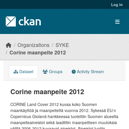
Skip to main content
Log in
Organizations
SYKE
Corine maanpeite 2012
Dataset
Groups
Activity Stream
Corine maanpeite 2012
CORINE Land Cover 2012 kuvaa koko Suomen
maankäyttöä ja maanpeitettä vuonna 2012. Sykessä EU:n
Copernicus Gioland-hankkeessa tuotettiin Suomen alueelta
maanpeiteaineistot sekä laadittiin maanpeitteen muutoksia
välillä 2006-2012 kuvaavat aineistot. Aineistot luotiin