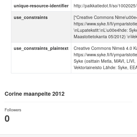
unique-resource-identifier
http://paikkatiedot.fi/so/100202
use_constraints
["Creative Commons Nime\u00e4
https://www.syke.fi/fi/ymparistoti
\nLupatekstit:\nL\u00e4hde: Syk
Maastotietokanta 05/2012) \nVek
use_constraints_plaintext
Creative Commons Nimeä 4.0 Ka
https://www.syke.fi/fi/ymparistot
Syke (osittain Metla, MAVI, LIV
Vektoriaineisto Lähde: Syke, EE
Corine maanpeite 2012
Followers
0