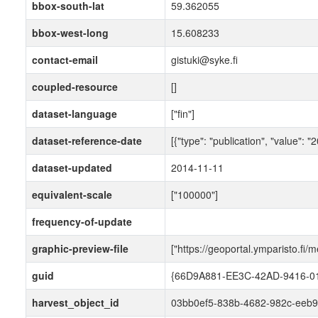
bbox-south-lat
59.362055
bbox-west-long
15.608233
contact-email
gistuki@syke.fi
coupled-resource
[]
dataset-language
["fin"]
dataset-reference-date
[{"type": "publication", "value": 
dataset-updated
2014-11-11
equivalent-scale
["100000"]
frequency-of-update
graphic-preview-file
["https://geoportal.ymparisto.fi
guid
{66D9A881-EE3C-42AD-9416-0
harvest_object_id
03bb0ef5-838b-4682-982c-eeb