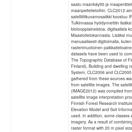
saatu maankäyttö ja maaperätieto yh
maanpeitetietoihin. CLC2012-ai
satelliittikuvamosaiikki koostuu I
Tulkinnassa hyödynnettiin lisäk
biotooppiaineistoa, digitaalista
Maastotietokannasta. Lisäksi muutam
manuaalisesti digitoimalla, kuten
rasterimuotoinen paikkatietoainei
datasets have been used to com
The Topographic Database of Finl
Finland), Building and dwelling r
System, CLC2006 and CLC2000. 
gathered from these sources was 
from satellite images. The sate
(IMAGE2012) was compiled from 
satellite image interpretation pr
Finnish Forest Research Institute
Elevation Model and Soil Inform
used. In addition, some classes 
imagery. As a result of combining
raster format with 20 m pixel size