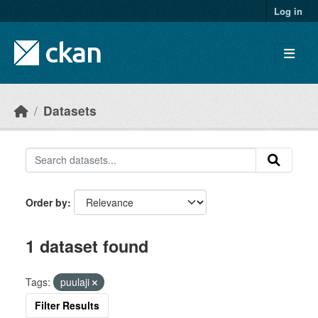
Skip to main content
Log in
Datasets
Order by
1 dataset found
Tags:
puulaji
Filter Results