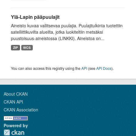
Ylä-Lapin pääpuulajit
Aineisto kuvaa vallitsevaa puulajia. Puulajitulkinta tuotettiin
satelliittikuvilta alueilta, jotka luokiteltiin metsäksi
puustoisuus-aineistossa (LINKKI). Aineistoa on...
ZIP
WCS
You can also access this registry using the
API
(see
API Docs
).
About CKAN
CKAN API
CKAN Association
Powered by