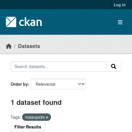
Skip to main content
Log in
Datasets
Order by
1 dataset found
Tags:
maanpeite
Filter Results