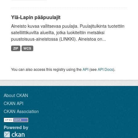
Ylä-Lapin pääpuulajit
Aineisto kuvaa vallitsevaa puulajia. Puulajitulkinta tuotettiin
satelliittikuvilta alueilta, jotka luokiteltiin metsäksi
puustoisuus-aineistossa (LINKKI). Aineistoa on...
ZIP
WCS
You can also access this registry using the
API
(see
API Docs
).
About CKAN
CKAN API
CKAN Association
Powered by