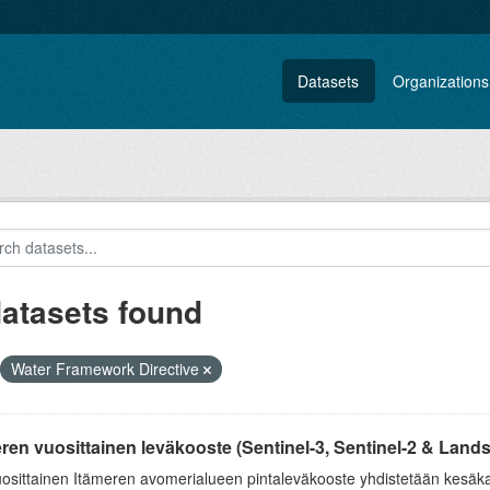
Datasets
Organizations
datasets found
Water Framework Directive
ren vuosittainen leväkooste (Sentinel-3, Sentinel-2 & Landsat
uosittainen Itämeren avomerialueen pintaleväkooste yhdistetään kesäka