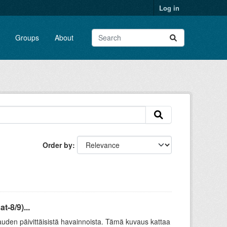
Log in
Groups
About
Order by
-8/9)...
uden päivittäisistä havainnoista. Tämä kuvaus kattaa