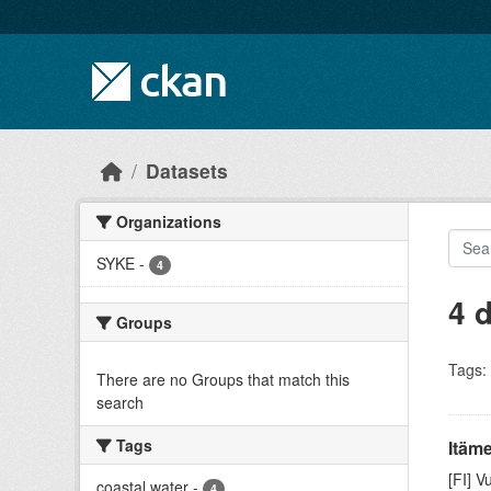
Skip to main content
Datasets
Organizations
SYKE
-
4
4 
Groups
Tags:
There are no Groups that match this
search
Tags
Itäme
[FI] V
coastal water
-
4