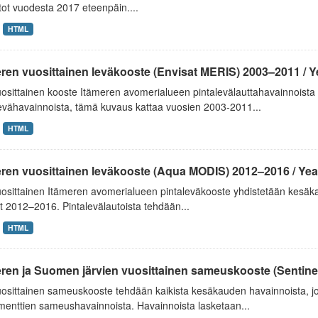
tot vuodesta 2017 eteenpäin....
HTML
ren vuosittainen leväkooste (Envisat MERIS) 2003–2011 / Yea
uosittainen kooste Itämeren avomerialueen pintalevälauttahavainnoista 
evähavainnoista, tämä kuvaus kattaa vuosien 2003-2011...
HTML
ren vuosittainen leväkooste (Aqua MODIS) 2012–2016 / Yearl
uosittainen Itämeren avomerialueen pintaleväkooste yhdistetään kesäka
 2012–2016. Pintalevälautoista tehdään...
HTML
ren ja Suomen järvien vuosittainen sameuskooste (Sentinel-
uosittainen sameuskooste tehdään kaikista kesäkauden havainnoista, jotk
menttien sameushavainnoista. Havainnoista lasketaan...