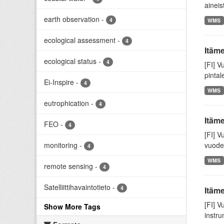
aineis
earth observation
-
4
WMS
ecological assessment
-
4
Itäme
ecological status
-
4
[FI] V
pintal
Ei-Inspire
-
4
WMS
eutrophication
-
4
Itäme
FEO
-
4
[FI] V
monitoring
-
vuodet
4
WMS
remote sensing
-
4
Satelliittihavaintotieto
-
4
Itäme
[FI] V
Show More Tags
instru