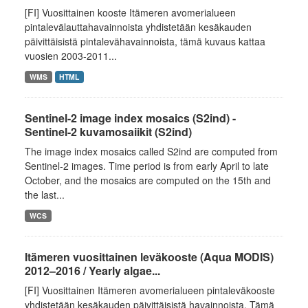
[FI] Vuosittainen kooste Itämeren avomerialueen
pintalevälauttahavainnoista yhdistetään kesäkauden
päivittäisistä pintalevähavainnoista, tämä kuvaus kattaa
vuosien 2003-2011...
WMS
HTML
Sentinel-2 image index mosaics (S2ind) -
Sentinel-2 kuvamosaiikit (S2ind)
The image index mosaics called S2ind are computed from
Sentinel-2 images. Time period is from early April to late
October, and the mosaics are computed on the 15th and
the last...
WCS
Itämeren vuosittainen leväkooste (Aqua MODIS)
2012–2016 / Yearly algae...
[FI] Vuosittainen Itämeren avomerialueen pintaleväkooste
yhdistetään kesäkauden päivittäisistä havainnoista. Tämä