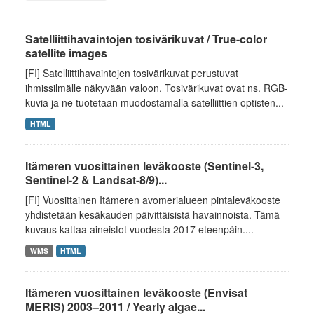
Satelliittihavaintojen tosivärikuvat / True-color
satellite images
[FI] Satelliittihavaintojen tosivärikuvat perustuvat
ihmissilmälle näkyvään valoon. Tosivärikuvat ovat ns. RGB-
kuvia ja ne tuotetaan muodostamalla satelliittien optisten...
HTML
Itämeren vuosittainen leväkooste (Sentinel-3,
Sentinel-2 & Landsat-8/9)...
[FI] Vuosittainen Itämeren avomerialueen pintaleväkooste
yhdistetään kesäkauden päivittäisistä havainnoista. Tämä
kuvaus kattaa aineistot vuodesta 2017 eteenpäin....
WMS
HTML
Itämeren vuosittainen leväkooste (Envisat
MERIS) 2003–2011 / Yearly algae...