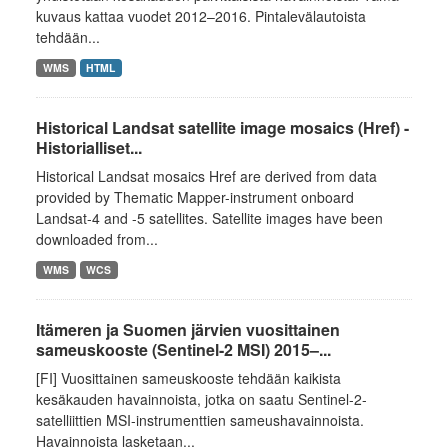
kuvaus kattaa vuodet 2012–2016. Pintalevälautoista
tehdään...
WMS
HTML
Historical Landsat satellite image mosaics (Href) -
Historialliset...
Historical Landsat mosaics Href are derived from data
provided by Thematic Mapper-instrument onboard
Landsat-4 and -5 satellites. Satellite images have been
downloaded from...
WMS
WCS
Itämeren ja Suomen järvien vuosittainen
sameuskooste (Sentinel-2 MSI) 2015–...
[FI] Vuosittainen sameuskooste tehdään kaikista
kesäkauden havainnoista, jotka on saatu Sentinel-2-
satelliittien MSI-instrumenttien sameushavainnoista.
Havainnoista lasketaan...