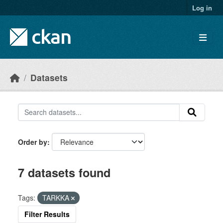
Skip to main content
Log in
Datasets
Order by
7 datasets found
Tags:
TARKKA
Filter Results