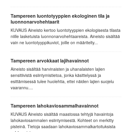
Tampereen luontotyyppien ekologinen tila ja
luonnonarvohehtaarit
KUVAUS Aineisto kertoo luontotyyppien ekologisesta tilasta
niille lasketuista luonnonarvohehtaareista. Aineisto sisältää
vain ne luontotyyppikuviot, joille on määritelty...
Tampereen arvokkaat lajihavainnot
Aineisto sisältää harvinaisten ja uhanalaisten lajien
sensitiivistä esiintymistietoa, jonka käsittelyssä ja
esittämisessä tulee huolehtia, ettei näiden lajien suojelu
vaarannu....
Tampereen lahokaviosammalhavainnot
KUVAUS Aineisto sisältää maastossa tehtyjä havaintoja
lahokaviosammalen esiintymisestä. Kohteet on merkitty
pisteinä. Tietoja saadaan lahokaviosammalkartoituksista