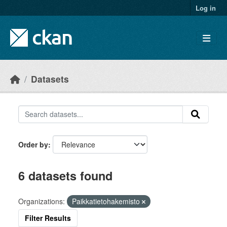
Skip to main content
Log in
Datasets
Order by
6 datasets found
Organizations:
Paikkatietohakemisto
Filter Results