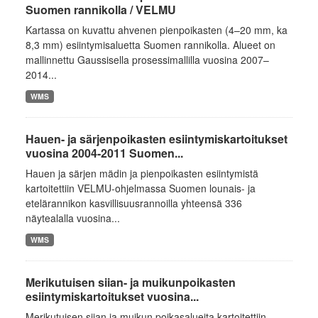
Suomen rannikolla / VELMU
Kartassa on kuvattu ahvenen pienpoikasten (4–20 mm, ka
8,3 mm) esiintymisaluetta Suomen rannikolla. Alueet on
mallinnettu Gaussisella prosessimallilla vuosina 2007–
2014...
WMS
Hauen- ja särjenpoikasten esiintymiskartoitukset
vuosina 2004-2011 Suomen...
Hauen ja särjen mädin ja pienpoikasten esiintymistä
kartoitettiin VELMU-ohjelmassa Suomen lounais- ja
etelärannikon kasvillisuusrannoilla yhteensä 336
näytealalla vuosina...
WMS
Merikutuisen siian- ja muikunpoikasten
esiintymiskartoitukset vuosina...
Merikutuisen siian ja muikun poikasalueita kartoitettiin