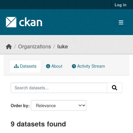
Skip to main content
Log in
Organizations
luke
Datasets
About
Activity Stream
Order by
9 datasets found