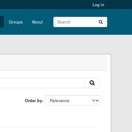
Log in
Groups
About
Order by