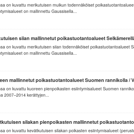
ssa on kuvattu merikutuisen muikun todennäköiset poikastuotantoaluee
tymisalueet on mallinnettu Gaussisella...
utuisen siian mallinnetut poikastuotantoalueet Selkämerellä,
sa on kuvattu merikutuisen siian todennäköiset poikastuotantoalueet 
tymisalueet on mallinnettu Gaussisella...
een mallinnetut poikastuotantoalueet Suomen rannikolla /
sa on kuvattu kuoreen pienpoikasten esiintymisalueet Suomen rannikolla
a 2007–2014 kerättyjen...
kutuisen silakan pienpoikasten mallinnetut poikastuotanto
sa on kuvattu kevätkutuisen silakan poikasten esiintymisalueet (perus