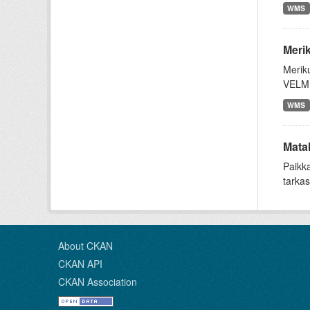
WMS
Merik
Meriku
VELMU
WMS
Mata
Paikka
tarkas
About CKAN
CKAN API
CKAN Association