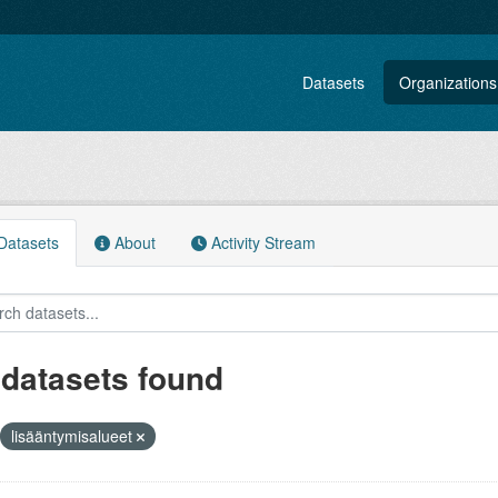
Datasets
Organizations
atasets
About
Activity Stream
 datasets found
lisääntymisalueet