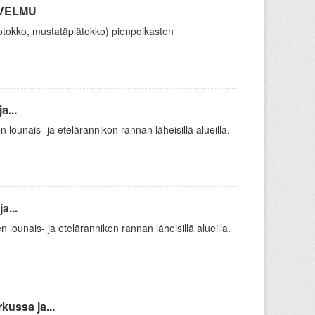
/ VELMU
totokko, mustatäplätokko) pienpoikasten
a...
lounais- ja etelärannikon rannan läheisillä alueilla.
a...
ounais- ja etelärannikon rannan läheisillä alueilla.
kussa ja...