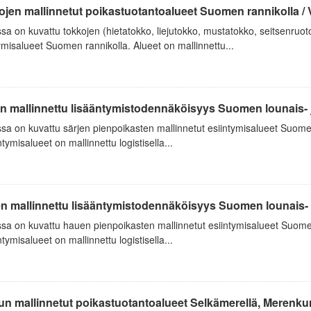
ojen mallinnetut poikastuotantoalueet Suomen rannikolla 
sa on kuvattu tokkojen (hietatokko, liejutokko, mustatokko, seitsenruo
ymisalueet Suomen rannikolla. Alueet on mallinnettu...
n mallinnettu lisääntymistodennäköisyys Suomen lounais- j
sa on kuvattu särjen pienpoikasten mallinnetut esiintymisalueet Suomen 
tymisalueet on mallinnettu logistisella...
 mallinnettu lisääntymistodennäköisyys Suomen lounais- j
sa on kuvattu hauen pienpoikasten mallinnetut esiintymisalueet Suomen l
tymisalueet on mallinnettu logistisella...
n mallinnetut poikastuotantoalueet Selkämerellä, Merenkur