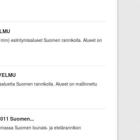
ELMU
6 mm) esiintymisalueet Suomen rannikolla. Alueet on
/ VELMU
aluetta Suomen rannikolla. Alueet on mallinnettu
2011 Suomen...
elmassa Suomen lounais- ja etelärannikon