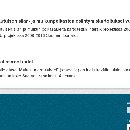
utuisen siian- ja muikunpoikasten esiintymiskartoitukset vu
tuisen siian ja muikun poikasalueita kartoitettiin Intersik-projektissa 
-projektissa 2009-2013 Suomen lounais-...
lat merenlahdet
tietotaso ”Matalat merenlahdet” (shapefile) on luotu kevätkutuisten ka
teluun koko Suomen rannikolla. Aineistoa...
P
L