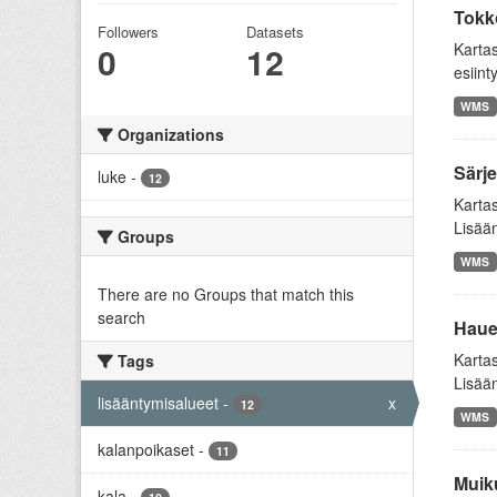
Tokk
Followers
Datasets
0
12
Kartas
esiint
WMS
Organizations
Särje
luke
-
12
Kartas
Lisään
Groups
WMS
There are no Groups that match this
search
Hauen
Kartas
Tags
Lisään
lisääntymisalueet
-
x
12
WMS
kalanpoikaset
-
11
Muiku
kala
-