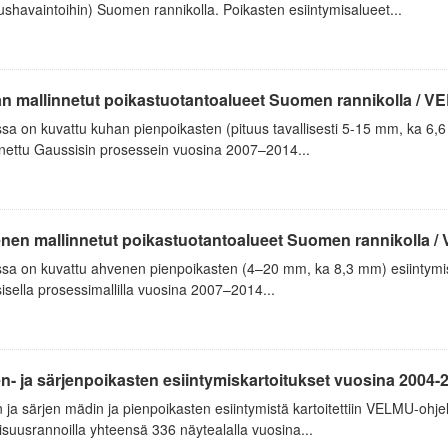
shavaintoihin) Suomen rannikolla. Poikasten esiintymisalueet...
n mallinnetut poikastuotantoalueet Suomen rannikolla / V
sa on kuvattu kuhan pienpoikasten (pituus tavallisesti 5-15 mm, ka 6,
nnettu Gaussisin prosessein vuosina 2007–2014...
nen mallinnetut poikastuotantoalueet Suomen rannikolla 
ssa on kuvattu ahvenen pienpoikasten (4–20 mm, ka 8,3 mm) esiintymis
sella prosessimallilla vuosina 2007–2014...
- ja särjenpoikasten esiintymiskartoitukset vuosina 2004-
ja särjen mädin ja pienpoikasten esiintymistä kartoitettiin VELMU-ohj
lisuusrannoilla yhteensä 336 näytealalla vuosina...