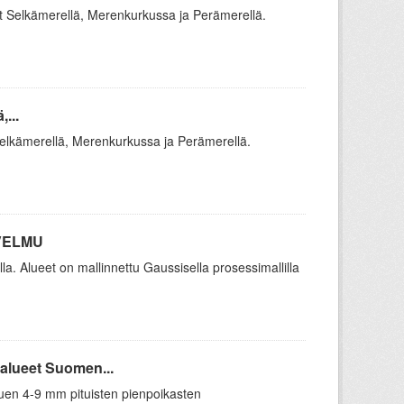
t Selkämerellä, Merenkurkussa ja Perämerellä.
...
Selkämerellä, Merenkurkussa ja Perämerellä.
 VELMU
. Alueet on mallinnettu Gaussisella prosessimallilla
alueet Suomen...
tuen 4-9 mm pituisten pienpoikasten