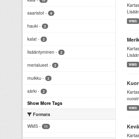
10
Karta
Lisään
saaristot
-
9
WMS
hauki
-
2
kalat
-
Merik
2
Kartas
lisääntyminen
-
2
Lisään
merialueet
-
WMS
2
muikku
-
2
Kuor
särki
-
Kartas
2
vuosin
Show More Tags
WMS
Formats
WMS
-
Kevät
11
Kartas