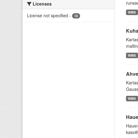
runsau
Licenses
WMS
License not specified
-
10
Kuha
Kartas
malli
WMS
Ahve
Karta
Gaussi
WMS
Hauen
Hauen 
kasvil