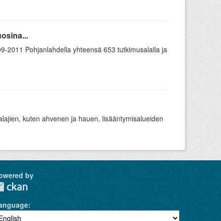
osina...
2009-2011 Pohjanlahdella yhteensä 653 tutkimusalalla ja
lalajien, kuten ahvenen ja hauen, lisääntymisalueiden
owered by
anguage