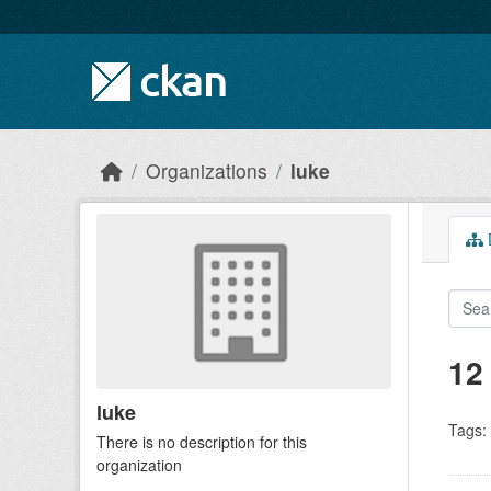
Skip to main content
Organizations
luke
D
12
luke
Tags:
There is no description for this
organization