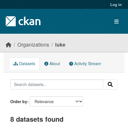
Skip to main content
Log in
Organizations
luke
Datasets
About
Activity Stream
Order by
8 datasets found