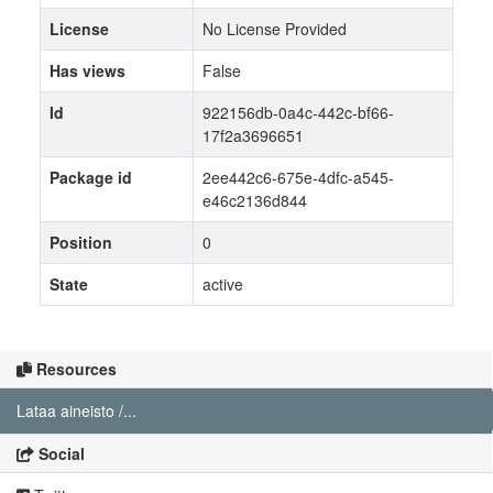
License
No License Provided
Has views
False
Id
922156db-0a4c-442c-bf66-
17f2a3696651
Package id
2ee442c6-675e-4dfc-a545-
e46c2136d844
Position
0
State
active
Resources
Lataa aineisto /...
Social