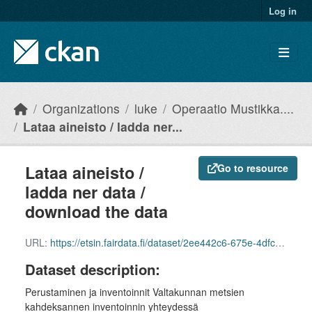
Skip to main content
Log in
Organizations
luke
Operaatio Mustikka....
Lataa aineisto / ladda ner...
Lataa aineisto /
Go to resource
ladda ner data /
download the data
URL:
https://etsin.fairdata.fi/dataset/2ee442c6-675e-4dfc-a545-e46c2136d844/data
Dataset description:
Perustaminen ja inventoinnit Valtakunnan metsien
kahdeksannen inventoinnin yhteydessä