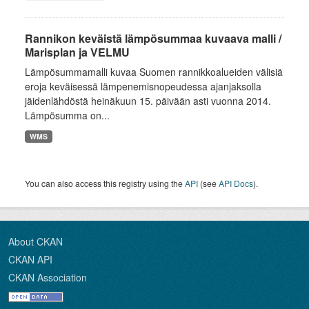
Rannikon keväistä lämpösummaa kuvaava malli /
Marisplan ja VELMU
Lämpösummamalli kuvaa Suomen rannikkoalueiden välisiä
eroja keväisessä lämpenemisnopeudessa ajanjaksolla
jäidenlähdöstä heinäkuun 15. päivään asti vuonna 2014.
Lämpösumma on...
WMS
You can also access this registry using the
API
(see
API Docs
).
About CKAN
CKAN API
CKAN Association