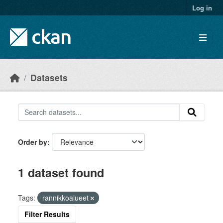
Skip to main content
Log in
Datasets
Order by
1 dataset found
Tags:
rannikkoalueet
Filter Results