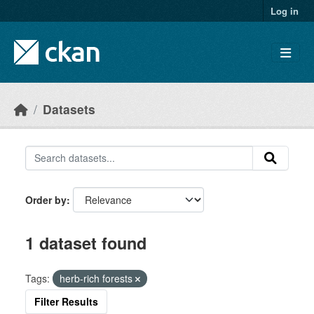
Skip to main content
Log in
Datasets
Order by
1 dataset found
Tags:
herb-rich forests
Filter Results