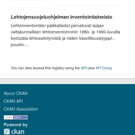
Lehtojensuojeluohjelman inventointiaineisto
Lehtoinventointien paikkatiedot perustuvat laajan
valtakunnallisen lehtoinventoinninin 1980- ja 1990-luvuilla
kootuista lehtoesiintymistä ja niiden kasvillisuustyyppi-,
puusto-...
You can also access this registry using the
API
(see
API Docs
).
About CKAN
CKAN API
CKAN Association
Powered by