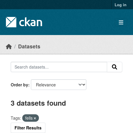
Skip to main content
Log in
Datasets
Order by
3 datasets found
Tags:
fells
Filter Results