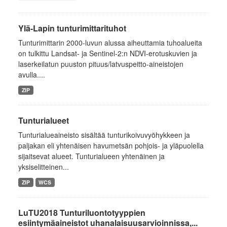
Ylä-Lapin tunturimittarituhot
Tunturimittarin 2000-luvun alussa aiheuttamia tuhoalueita
on tulkittu Landsat- ja Sentinel-2:n NDVI-erotuskuvien ja
laserkeilatun puuston pituus/latvuspeitto-aineistojen
avulla....
ZIP
Tunturialueet
Tunturialueaineisto sisältää tunturikoivuvyöhykkeen ja
paljakan eli yhtenäisen havumetsän pohjois- ja yläpuolella
sijaitsevat alueet. Tunturialueen yhtenäinen ja
yksiselitteinen...
ZIP
WCS
LuTU2018 Tunturiluontotyyppien
esiintymäaineistot uhanalaisuusarvioinnissa,...