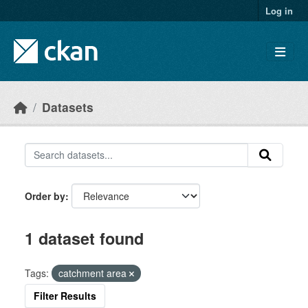
Skip to main content
Log in
Datasets
Order by
1 dataset found
Tags:
catchment area
Filter Results