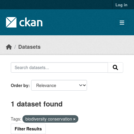
Skip to main content
Log in
Datasets
Order by
1 dataset found
Tags:
biodiversity conservation
Filter Results