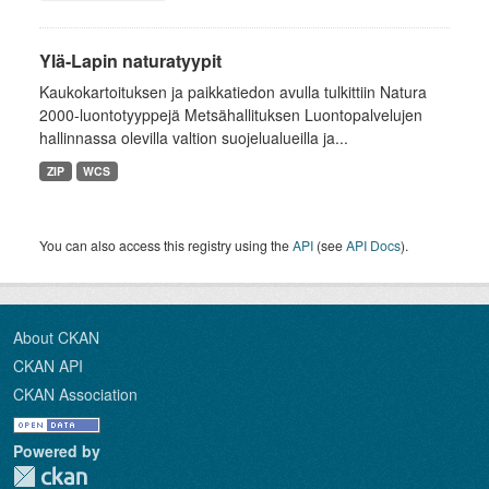
Ylä-Lapin naturatyypit
Kaukokartoituksen ja paikkatiedon avulla tulkittiin Natura
2000-luontotyyppejä Metsähallituksen Luontopalvelujen
hallinnassa olevilla valtion suojelualueilla ja...
ZIP
WCS
You can also access this registry using the
API
(see
API Docs
).
About CKAN
CKAN API
CKAN Association
Powered by