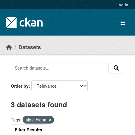
Skip to main content
Log in
Datasets
Order by
3 datasets found
Tags:
algal bloom
Filter Results