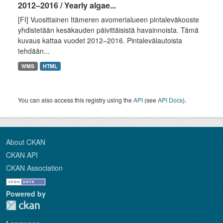
2012–2016 / Yearly algae...
[FI] Vuosittainen Itämeren avomerialueen pintaleväkooste
yhdistetään kesäkauden päivittäisistä havainnoista. Tämä
kuvaus kattaa vuodet 2012–2016. Pintalevälautoista
tehdään...
WMS
HTML
You can also access this registry using the
API
(see
API Docs
).
About CKAN
CKAN API
CKAN Association
Powered by