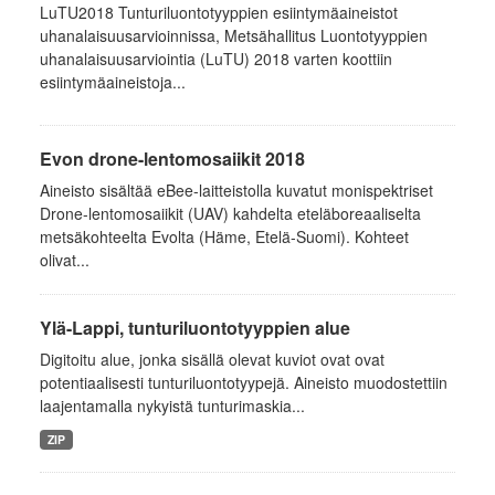
LuTU2018 Tunturiluontotyyppien esiintymäaineistot
uhanalaisuusarvioinnissa, Metsähallitus Luontotyyppien
uhanalaisuusarviointia (LuTU) 2018 varten koottiin
esiintymäaineistoja...
Evon drone-lentomosaiikit 2018
Aineisto sisältää eBee-laitteistolla kuvatut monispektriset
Drone-lentomosaiikit (UAV) kahdelta eteläboreaaliselta
metsäkohteelta Evolta (Häme, Etelä-Suomi). Kohteet
olivat...
Ylä-Lappi, tunturiluontotyyppien alue
Digitoitu alue, jonka sisällä olevat kuviot ovat ovat
potentiaalisesti tunturiluontotyypejä. Aineisto muodostettiin
laajentamalla nykyistä tunturimaskia...
ZIP