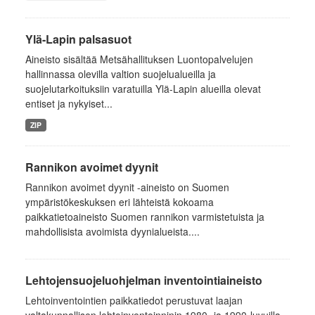
Ylä-Lapin palsasuot
Aineisto sisältää Metsähallituksen Luontopalvelujen
hallinnassa olevilla valtion suojelualueilla ja
suojelutarkoituksiin varatuilla Ylä-Lapin alueilla olevat
entiset ja nykyiset...
ZIP
Rannikon avoimet dyynit
Rannikon avoimet dyynit -aineisto on Suomen
ympäristökeskuksen eri lähteistä kokoama
paikkatietoaineisto Suomen rannikon varmistetuista ja
mahdollisista avoimista dyynialueista....
Lehtojensuojeluohjelman inventointiaineisto
Lehtoinventointien paikkatiedot perustuvat laajan