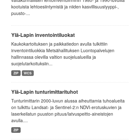
valtakunnallisen lehtoinventoinninin 1980- ja 1990-luvuilla
kootuista lehtoesiintymistä ja niiden kasvillisuustyyppi-,
puusto-...
Ylä-Lapin inventointiluokat
Kaukokartoituksen ja paikkatiedon avulla tulkittiin
inventointiluokkia Metsähallituksen Luontopalvelujen
hallinnassa olevilla valtion suojelualueilla ja
suojelutarkoituksiin...
ZIP
WCS
Ylä-Lapin tunturimittarituhot
Tunturimittarin 2000-luvun alussa aiheuttamia tuhoalueita
on tulkittu Landsat- ja Sentinel-2:n NDVI-erotuskuvien ja
laserkeilatun puuston pituus/latvuspeitto-aineistojen
avulla....
ZIP