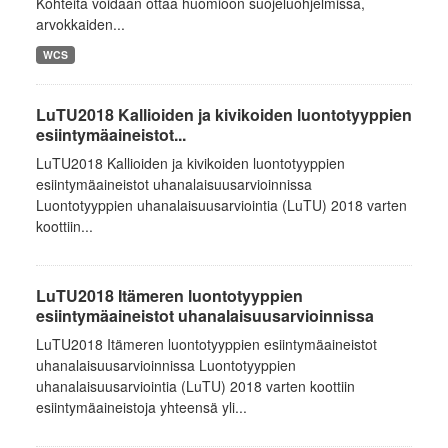
Kohteita voidaan ottaa huomioon suojeluohjelmissa,
arvokkaiden...
WCS
LuTU2018 Kallioiden ja kivikoiden luontotyyppien
esiintymäaineistot...
LuTU2018 Kallioiden ja kivikoiden luontotyyppien
esiintymäaineistot uhanalaisuusarvioinnissa
Luontotyyppien uhanalaisuusarviointia (LuTU) 2018 varten
koottiin...
LuTU2018 Itämeren luontotyyppien
esiintymäaineistot uhanalaisuusarvioinnissa
LuTU2018 Itämeren luontotyyppien esiintymäaineistot
uhanalaisuusarvioinnissa Luontotyyppien
uhanalaisuusarviointia (LuTU) 2018 varten koottiin
esiintymäaineistoja yhteensä yli...