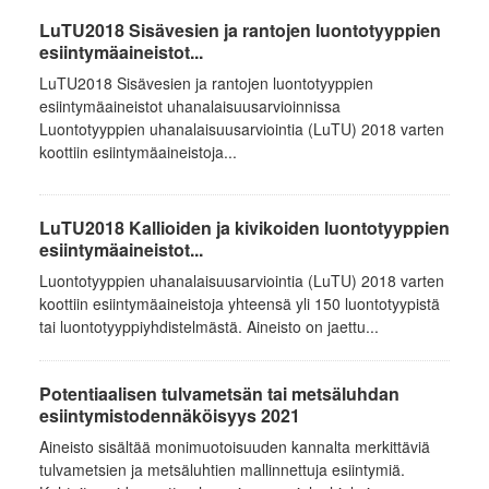
LuTU2018 Sisävesien ja rantojen luontotyyppien
esiintymäaineistot...
LuTU2018 Sisävesien ja rantojen luontotyyppien
esiintymäaineistot uhanalaisuusarvioinnissa
Luontotyyppien uhanalaisuusarviointia (LuTU) 2018 varten
koottiin esiintymäaineistoja...
LuTU2018 Kallioiden ja kivikoiden luontotyyppien
esiintymäaineistot...
Luontotyyppien uhanalaisuusarviointia (LuTU) 2018 varten
koottiin esiintymäaineistoja yhteensä yli 150 luontotyypistä
tai luontotyyppiyhdistelmästä. Aineisto on jaettu...
Potentiaalisen tulvametsän tai metsäluhdan
esiintymistodennäköisyys 2021
Aineisto sisältää monimuotoisuuden kannalta merkittäviä
tulvametsien ja metsäluhtien mallinnettuja esiintymiä.