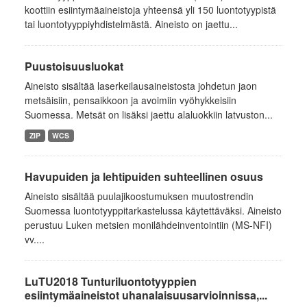
koottiin esiintymäaineistoja yhteensä yli 150 luontotyypistä
tai luontotyyppiyhdistelmästä. Aineisto on jaettu...
Puustoisuusluokat
Aineisto sisältää laserkeilausaineistosta johdetun jaon
metsäisiin, pensaikkoon ja avoimiin vyöhykkeisiin
Suomessa. Metsät on lisäksi jaettu alaluokkiin latvuston...
ZIP
WCS
Havupuiden ja lehtipuiden suhteellinen osuus
Aineisto sisältää puulajikoostumuksen muutostrendin
Suomessa luontotyyppitarkastelussa käytettäväksi. Aineisto
perustuu Luken metsien monilähdeinventointiin (MS-NFI)
vv....
LuTU2018 Tunturiluontotyyppien
esiintymäaineistot uhanalaisuusarvioinnissa,...