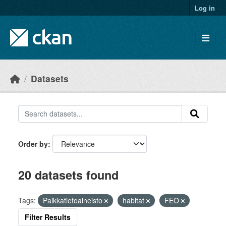
Skip to main content
Log in
Datasets
Order by
20 datasets found
Tags:
Paikkatietoaineisto
habitat
FEO
Filter Results