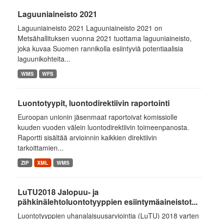
Laguuniaineisto 2021
Laguuniaineisto 2021 Laguuniaineisto 2021 on
Metsähallituksen vuonna 2021 tuottama laguuniaineisto,
joka kuvaa Suomen rannikolla esiintyviä potentiaalisia
laguunikohteita...
WMS
WFS
Luontotyypit, luontodirektiivin raportointi
Euroopan unionin jäsenmaat raportoivat komissiolle
kuuden vuoden välein luontodirektiivin toimeenpanosta.
Raportti sisältää arvioinnin kaikkien direktiivin
tarkoittamien...
ZIP
XML
WMS
LuTU2018 Jalopuu- ja
pähkinälehtoluontotyyppien esiintymäaineistot...
Luontotyyppien uhanalaisuusarviointia (LuTU) 2018 varten