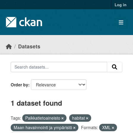
Skip to main content
Log in
Datasets
Order by
1 dataset found
Tags:
Paikkatietoaineisto
habitat
Maan havainnointi ja ympäristö
Formats:
XML