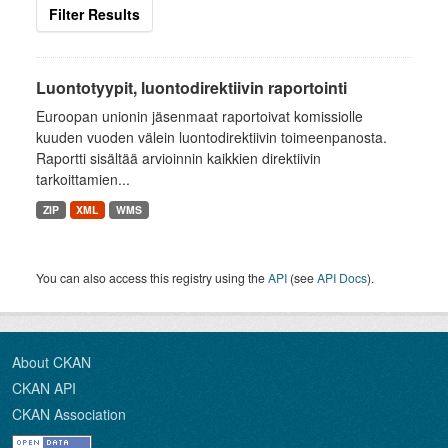
Filter Results
Luontotyypit, luontodirektiivin raportointi
Euroopan unionin jäsenmaat raportoivat komissiolle
kuuden vuoden välein luontodirektiivin toimeenpanosta.
Raportti sisältää arvioinnin kaikkien direktiivin
tarkoittamien...
ZIP
XML
WMS
You can also access this registry using the
API
(see
API Docs
).
About CKAN
CKAN API
CKAN Association