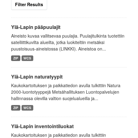
Filter Results
Ylä-Lapin pääpuulajit
Aineisto kuvaa vallitsevaa puulajia. Puulajitulkinta tuotettiin
satelliittikuvilta alueilta, jotka luokiteltiin metsäksi
puustoisuus-aineistossa (LINKKI). Aineistoa on...
ZIP
WCS
Ylä-Lapin naturatyypit
Kaukokartoituksen ja paikkatiedon avulla tulkittiin Natura
2000-luontotyyppejä Metsähallituksen Luontopalvelujen
hallinnassa olevilla valtion suojelualueilla ja...
ZIP
WCS
Ylä-Lapin inventointiluokat
Kaukokartoituksen ja paikkatiedon avulla tulkittiin