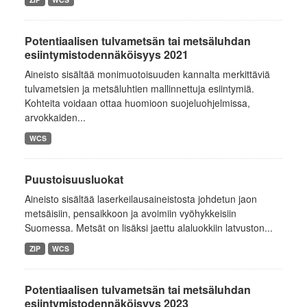
Potentiaalisen tulvametsän tai metsäluhdan
esiintymistodennäköisyys 2021
Aineisto sisältää monimuotoisuuden kannalta merkittäviä
tulvametsien ja metsäluhtien mallinnettuja esiintymiä.
Kohteita voidaan ottaa huomioon suojeluohjelmissa,
arvokkaiden...
WCS
Puustoisuusluokat
Aineisto sisältää laserkeilausaineistosta johdetun jaon
metsäisiin, pensaikkoon ja avoimiin vyöhykkeisiin
Suomessa. Metsät on lisäksi jaettu alaluokkiin latvuston...
ZIP
WCS
Potentiaalisen tulvametsän tai metsäluhdan
esiintymistodennäköisyys 2023