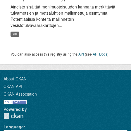
Aineisto sisältää monimuotoisuuden kannalta merkittäviä
tulvametsien ja metsäluhtien mallinnettuja esiintymiä.
Potentiaalisia kohteita mallinnettiin
vesistötulvavaarakarttojen...
ZIP
You can also access this registry using the
API
(see
API Docs
).
About CKAN
CKAN API
CKAN Association
Powered by
Language