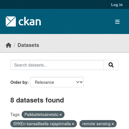
Skip to main content
Log in
Datasets
Order by
8 datasets found
Tags:
Paikkatietoaineisto
SYKEn kansallisella rajapinnalla
remote sensing