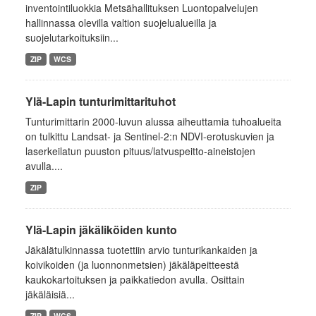
inventointiluokkia Metsähallituksen Luontopalvelujen
hallinnassa olevilla valtion suojelualueilla ja
suojelutarkoituksiin...
ZIP
WCS
Ylä-Lapin tunturimittarituhot
Tunturimittarin 2000-luvun alussa aiheuttamia tuhoalueita
on tulkittu Landsat- ja Sentinel-2:n NDVI-erotuskuvien ja
laserkeilatun puuston pituus/latvuspeitto-aineistojen
avulla....
ZIP
Ylä-Lapin jäkäliköiden kunto
Jäkälätulkinnassa tuotettiin arvio tunturikankaiden ja
koivikoiden (ja luonnonmetsien) jäkäläpeitteestä
kaukokartoituksen ja paikkatiedon avulla. Osittain
jäkäläisiä...
ZIP
WCS