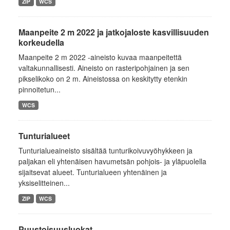
ZIP
WCS
Maanpeite 2 m 2022 ja jatkojaloste kasvillisuuden
korkeudella
Maanpeite 2 m 2022 -aineisto kuvaa maanpeitettä
valtakunnallisesti. Aineisto on rasteripohjainen ja sen
pikselikoko on 2 m. Aineistossa on keskitytty etenkin
pinnoitetun...
WCS
Tunturialueet
Tunturialueaineisto sisältää tunturikoivuvyöhykkeen ja
paljakan eli yhtenäisen havumetsän pohjois- ja yläpuolella
sijaitsevat alueet. Tunturialueen yhtenäinen ja
yksiselitteinen...
ZIP
WCS
Puustoisuusluokat