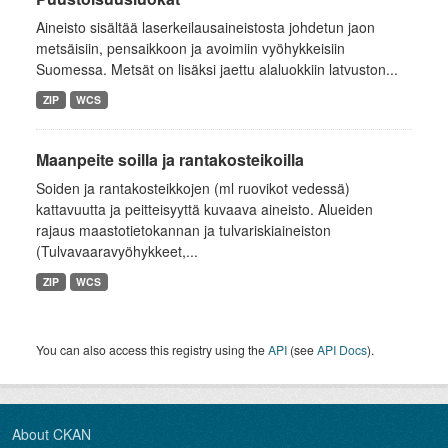
Aineisto sisältää laserkeilausaineistosta johdetun jaon
metsäisiin, pensaikkoon ja avoimiin vyöhykkeisiin
Suomessa. Metsät on lisäksi jaettu alaluokkiin latvuston...
ZIP
WCS
Maanpeite soilla ja rantakosteikoilla
Soiden ja rantakosteikkojen (ml ruovikot vedessä)
kattavuutta ja peitteisyyttä kuvaava aineisto. Alueiden
rajaus maastotietokannan ja tulvariskiaineiston
(Tulvavaaravyöhykkeet,...
ZIP
WCS
You can also access this registry using the
API
(see
API Docs
).
About CKAN