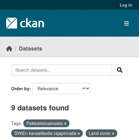
Skip to main content
Log in
Datasets
Order by
9 datasets found
Tags:
Paikkatietoaineisto
SYKEn kansallisella rajapinnalla
Land cover