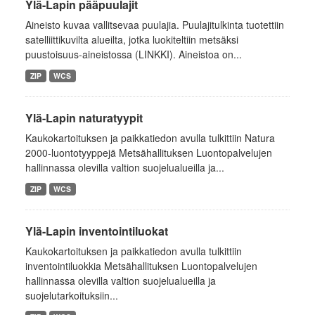
Ylä-Lapin pääpuulajit
Aineisto kuvaa vallitsevaa puulajia. Puulajitulkinta tuotettiin
satelliittikuvilta alueilta, jotka luokiteltiin metsäksi
puustoisuus-aineistossa (LINKKI). Aineistoa on...
ZIP
WCS
Ylä-Lapin naturatyypit
Kaukokartoituksen ja paikkatiedon avulla tulkittiin Natura
2000-luontotyyppejä Metsähallituksen Luontopalvelujen
hallinnassa olevilla valtion suojelualueilla ja...
ZIP
WCS
Ylä-Lapin inventointiluokat
Kaukokartoituksen ja paikkatiedon avulla tulkittiin
inventointiluokkia Metsähallituksen Luontopalvelujen
hallinnassa olevilla valtion suojelualueilla ja
suojelutarkoituksiin...