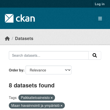
Skip to main content
Log in
Datasets
Order by
8 datasets found
Tags:
Paikkatietoaineisto
Maan havainnointi ja ympäristö