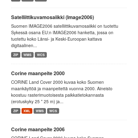
Satelliittikuvamosaiikki (Image2006)
Suomen IMAGE2006 satelliittikuvamosaiikki on tuotettu
Sykessä osana EU:n IMAGE2006 hanketta, jossa on
tuotettu koko Länsi- ja Keski-Euroopan kattava
digitaalinen...
ZIP
WMS
WCS
Corine maanpeite 2000
CORINE Land Cover 2000 kuvaa koko Suomen
maankäyttöä ja maanpeitettä vuonna 2000. Aineisto
koostuu rasterimuotoisesta paikkatietokannasta
(erotuskyky 25 * 25 m) ja...
ZIP
XML
WMS
WCS
Corine maanpeite 2006