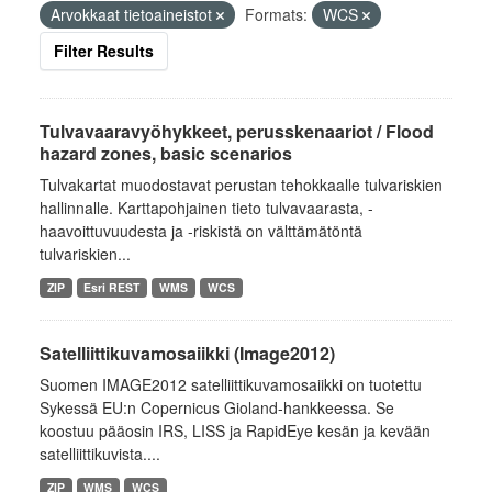
Arvokkaat tietoaineistot
Formats:
WCS
Filter Results
Tulvavaaravyöhykkeet, perusskenaariot / Flood
hazard zones, basic scenarios
Tulvakartat muodostavat perustan tehokkaalle tulvariskien
hallinnalle. Karttapohjainen tieto tulvavaarasta, -
haavoittuvuudesta ja -riskistä on välttämätöntä
tulvariskien...
ZIP
Esri REST
WMS
WCS
Satelliittikuvamosaiikki (Image2012)
Suomen IMAGE2012 satelliittikuvamosaiikki on tuotettu
Sykessä EU:n Copernicus Gioland-hankkeessa. Se
koostuu pääosin IRS, LISS ja RapidEye kesän ja kevään
satelliittikuvista....
ZIP
WMS
WCS