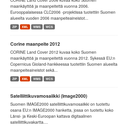
CORINE Land Cover 2006 kuvaa koko Suomen
maankäyttöä ja maanpeitettä vuonna 2006.
Eurooppalaisessa CLC2006 -projektissa tuotettiin Suomen
alueelta vuoden 2006 maanpeiteaineistot...
ZIP
XML
WMS
WCS
Corine maanpeite 2012
CORINE Land Cover 2012 kuvaa koko Suomen
maankäyttöä ja maanpeitettä vuonna 2012. Sykessä EU:n
Copernicus Gioland-hankkeessa tuotettiin Suomen alueelta
maanpeiteaineistot sekä...
ZIP
XML
WMS
WCS
Satelliittikuvamosaiikki (Image2000)
Suomen IMAGE2000 satelliittikuvamosaiikki on tuotettu
osana EU:n IMAGE2000 hanketta, jossa on tuotettu koko
Länsi- ja Keski-Euroopan kattava digitaalinen
satelliittikuvakartta....