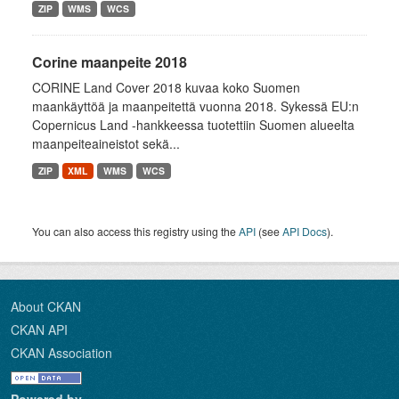
ZIP
WMS
WCS
Corine maanpeite 2018
CORINE Land Cover 2018 kuvaa koko Suomen
maankäyttöä ja maanpeitettä vuonna 2018. Sykessä EU:n
Copernicus Land -hankkeessa tuotettiin Suomen alueelta
maanpeiteaineistot sekä...
ZIP
XML
WMS
WCS
You can also access this registry using the
API
(see
API Docs
).
About CKAN
CKAN API
CKAN Association