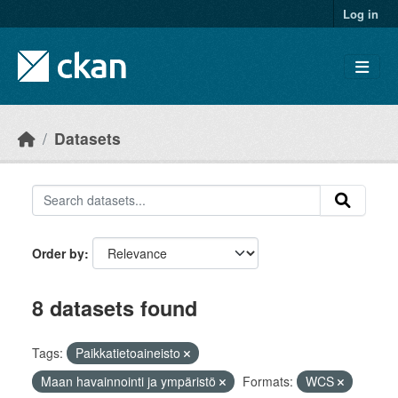
Skip to main content
Log in
Datasets
Order by
8 datasets found
Tags:
Paikkatietoaineisto
Maan havainnointi ja ympäristö
Formats:
WCS