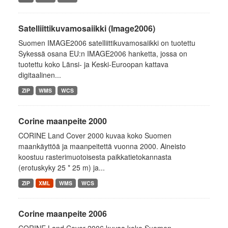
Satelliittikuvamosaiikki (Image2006)
Suomen IMAGE2006 satelliittikuvamosaiikki on tuotettu
Sykessä osana EU:n IMAGE2006 hanketta, jossa on
tuotettu koko Länsi- ja Keski-Euroopan kattava
digitaalinen...
ZIP
WMS
WCS
Corine maanpeite 2000
CORINE Land Cover 2000 kuvaa koko Suomen
maankäyttöä ja maanpeitettä vuonna 2000. Aineisto
koostuu rasterimuotoisesta paikkatietokannasta
(erotuskyky 25 * 25 m) ja...
ZIP
XML
WMS
WCS
Corine maanpeite 2006