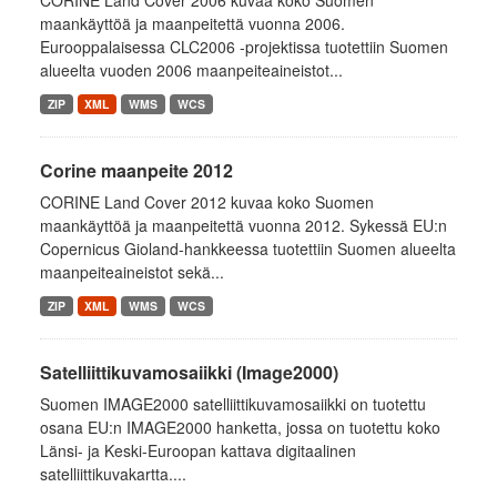
CORINE Land Cover 2006 kuvaa koko Suomen
maankäyttöä ja maanpeitettä vuonna 2006.
Eurooppalaisessa CLC2006 -projektissa tuotettiin Suomen
alueelta vuoden 2006 maanpeiteaineistot...
ZIP
XML
WMS
WCS
Corine maanpeite 2012
CORINE Land Cover 2012 kuvaa koko Suomen
maankäyttöä ja maanpeitettä vuonna 2012. Sykessä EU:n
Copernicus Gioland-hankkeessa tuotettiin Suomen alueelta
maanpeiteaineistot sekä...
ZIP
XML
WMS
WCS
Satelliittikuvamosaiikki (Image2000)
Suomen IMAGE2000 satelliittikuvamosaiikki on tuotettu
osana EU:n IMAGE2000 hanketta, jossa on tuotettu koko
Länsi- ja Keski-Euroopan kattava digitaalinen
satelliittikuvakartta....