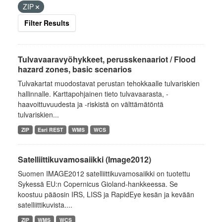
ZIP
Filter Results
Tulvavaaravyöhykkeet, perusskenaariot / Flood
hazard zones, basic scenarios
Tulvakartat muodostavat perustan tehokkaalle tulvariskien
hallinnalle. Karttapohjainen tieto tulvavaarasta, -
haavoittuvuudesta ja -riskistä on välttämätöntä
tulvariskien...
ZIP
Esri REST
WMS
WCS
Satelliittikuvamosaiikki (Image2012)
Suomen IMAGE2012 satelliittikuvamosaiikki on tuotettu
Sykessä EU:n Copernicus Gioland-hankkeessa. Se
koostuu pääosin IRS, LISS ja RapidEye kesän ja kevään
satelliittikuvista....
ZIP
WMS
WCS