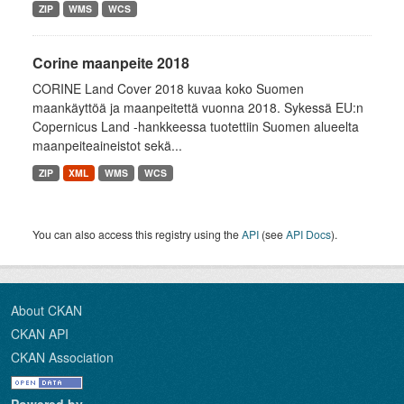
ZIP
WMS
WCS
Corine maanpeite 2018
CORINE Land Cover 2018 kuvaa koko Suomen
maankäyttöä ja maanpeitettä vuonna 2018. Sykessä EU:n
Copernicus Land -hankkeessa tuotettiin Suomen alueelta
maanpeiteaineistot sekä...
ZIP
XML
WMS
WCS
You can also access this registry using the
API
(see
API Docs
).
About CKAN
CKAN API
CKAN Association