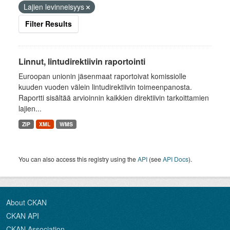
Lajien levinneisyys
Filter Results
Linnut, lintudirektiivin raportointi
Euroopan unionin jäsenmaat raportoivat komissiolle
kuuden vuoden välein lintudirektiivin toimeenpanosta.
Raportti sisältää arvioinnin kaikkien direktiivin tarkoittamien
lajien...
ZIP
XML
WMS
You can also access this registry using the
API
(see
API Docs
).
About CKAN
CKAN API
CKAN Association