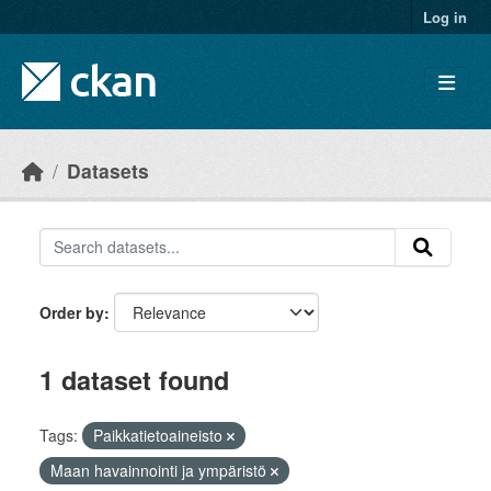
Skip to main content
Log in
Datasets
Order by
1 dataset found
Tags:
Paikkatietoaineisto
Maan havainnointi ja ympäristö