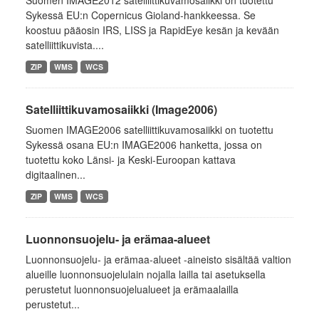
Suomen IMAGE2012 satelliittikuvamosaiikki on tuotettu
Sykessä EU:n Copernicus Gioland-hankkeessa. Se
koostuu pääosin IRS, LISS ja RapidEye kesän ja kevään
satelliittikuvista....
ZIP
WMS
WCS
Satelliittikuvamosaiikki (Image2006)
Suomen IMAGE2006 satelliittikuvamosaiikki on tuotettu
Sykessä osana EU:n IMAGE2006 hanketta, jossa on
tuotettu koko Länsi- ja Keski-Euroopan kattava
digitaalinen...
ZIP
WMS
WCS
Luonnonsuojelu- ja erämaa-alueet
Luonnonsuojelu- ja erämaa-alueet -aineisto sisältää valtion
alueille luonnonsuojelulain nojalla lailla tai asetuksella
perustetut luonnonsuojelualueet ja erämaalailla
perustetut...