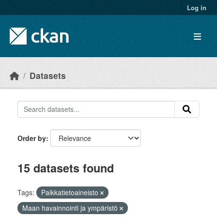
Skip to main content
Log in
Datasets
Order by
15 datasets found
Tags:
Paikkatietoaineisto
Maan havainnointi ja ympäristö