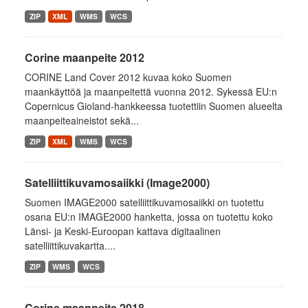
ZIP
XML
WMS
WCS
Corine maanpeite 2012
CORINE Land Cover 2012 kuvaa koko Suomen
maankäyttöä ja maanpeitettä vuonna 2012. Sykessä EU:n
Copernicus Gioland-hankkeessa tuotettiin Suomen alueelta
maanpeiteaineistot sekä...
ZIP
XML
WMS
WCS
Satelliittikuvamosaiikki (Image2000)
Suomen IMAGE2000 satelliittikuvamosaiikki on tuotettu
osana EU:n IMAGE2000 hanketta, jossa on tuotettu koko
Länsi- ja Keski-Euroopan kattava digitaalinen
satelliittikuvakartta....
ZIP
WMS
WCS
Corine maanpeite 2018