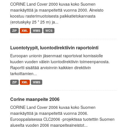
CORINE Land Cover 2000 kuvaa koko Suomen
maankäyttöä ja maanpeitettä vuonna 2000. Aineisto
koostuu rasterimuotoisesta paikkatietokannasta
(erotuskyky 25 * 25 m) ja...
ZIP
XML
WMS
WCS
Luontotyypit, luontodirektiivin raportointi
Euroopan unionin jäsenmaat raportoivat komissiolle
kuuden vuoden välein luontodirektiivin toimeenpanosta.
Raportti sisältää arvioinnin kaikkien direktiivin
tarkoittamien...
ZIP
XML
WMS
Corine maanpeite 2006
CORINE Land Cover 2006 kuvaa koko Suomen
maankäyttöä ja maanpeitettä vuonna 2006.
Eurooppalaisessa CLC2006 -projektissa tuotettiin Suomen
alueelta vuoden 2006 maanpeiteaineistot...