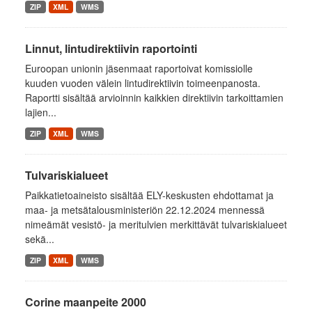
ZIP
XML
WMS
Linnut, lintudirektiivin raportointi
Euroopan unionin jäsenmaat raportoivat komissiolle
kuuden vuoden välein lintudirektiivin toimeenpanosta.
Raportti sisältää arvioinnin kaikkien direktiivin tarkoittamien
lajien...
ZIP
XML
WMS
Tulvariskialueet
Paikkatietoaineisto sisältää ELY-keskusten ehdottamat ja
maa- ja metsätalousministeriön 22.12.2024 mennessä
nimeämät vesistö- ja meritulvien merkittävät tulvariskialueet
sekä...
ZIP
XML
WMS
Corine maanpeite 2000