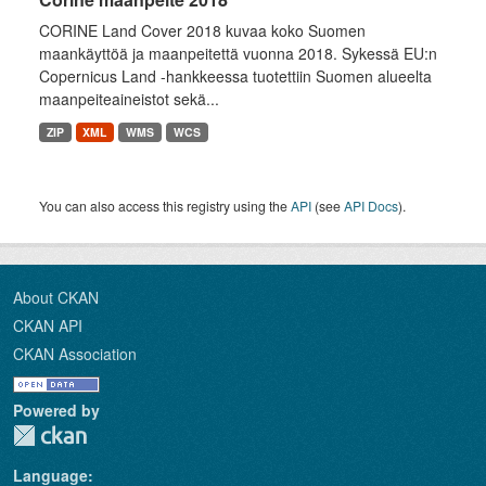
CORINE Land Cover 2018 kuvaa koko Suomen
maankäyttöä ja maanpeitettä vuonna 2018. Sykessä EU:n
Copernicus Land -hankkeessa tuotettiin Suomen alueelta
maanpeiteaineistot sekä...
ZIP
XML
WMS
WCS
You can also access this registry using the
API
(see
API Docs
).
About CKAN
CKAN API
CKAN Association
Powered by
Language