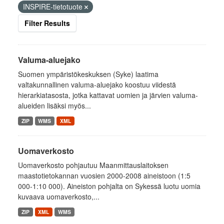
INSPIRE-tietotuote
Filter Results
Valuma-aluejako
Suomen ympäristökeskuksen (Syke) laatima
valtakunnallinen valuma-aluejako koostuu viidestä
hierarkiatasosta, jotka kattavat uomien ja järvien valuma-
alueiden lisäksi myös...
ZIP
WMS
XML
Uomaverkosto
Uomaverkosto pohjautuu Maanmittauslaitoksen
maastotietokannan vuosien 2000-2008 aineistoon (1:5
000-1:10 000). Aineiston pohjalta on Sykessä luotu uomia
kuvaava uomaverkosto,...
ZIP
XML
WMS