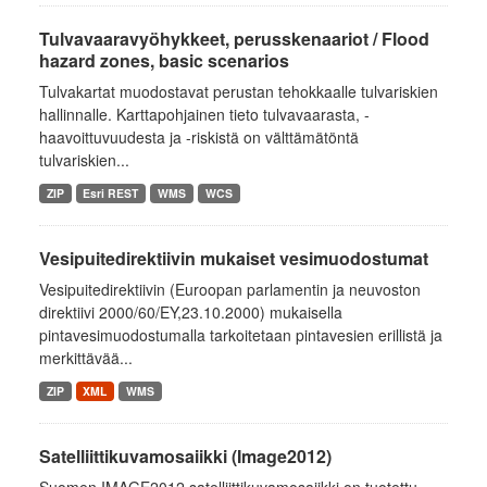
Tulvavaaravyöhykkeet, perusskenaariot / Flood
hazard zones, basic scenarios
Tulvakartat muodostavat perustan tehokkaalle tulvariskien
hallinnalle. Karttapohjainen tieto tulvavaarasta, -
haavoittuvuudesta ja -riskistä on välttämätöntä
tulvariskien...
ZIP
Esri REST
WMS
WCS
Vesipuitedirektiivin mukaiset vesimuodostumat
Vesipuitedirektiivin (Euroopan parlamentin ja neuvoston
direktiivi 2000/60/EY,23.10.2000) mukaisella
pintavesimuodostumalla tarkoitetaan pintavesien erillistä ja
merkittävää...
ZIP
XML
WMS
Satelliittikuvamosaiikki (Image2012)