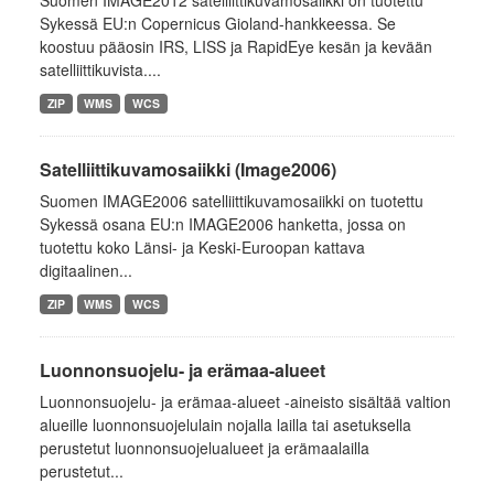
Suomen IMAGE2012 satelliittikuvamosaiikki on tuotettu
Sykessä EU:n Copernicus Gioland-hankkeessa. Se
koostuu pääosin IRS, LISS ja RapidEye kesän ja kevään
satelliittikuvista....
ZIP
WMS
WCS
Satelliittikuvamosaiikki (Image2006)
Suomen IMAGE2006 satelliittikuvamosaiikki on tuotettu
Sykessä osana EU:n IMAGE2006 hanketta, jossa on
tuotettu koko Länsi- ja Keski-Euroopan kattava
digitaalinen...
ZIP
WMS
WCS
Luonnonsuojelu- ja erämaa-alueet
Luonnonsuojelu- ja erämaa-alueet -aineisto sisältää valtion
alueille luonnonsuojelulain nojalla lailla tai asetuksella
perustetut luonnonsuojelualueet ja erämaalailla
perustetut...