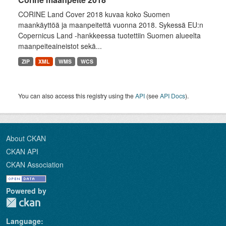
CORINE Land Cover 2018 kuvaa koko Suomen
maankäyttöä ja maanpeitettä vuonna 2018. Sykessä EU:n
Copernicus Land -hankkeessa tuotettiin Suomen alueelta
maanpeiteaineistot sekä...
ZIP
XML
WMS
WCS
You can also access this registry using the
API
(see
API Docs
).
About CKAN
CKAN API
CKAN Association
Powered by
Language