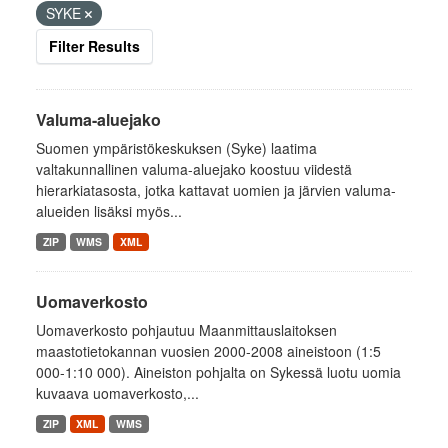
SYKE
Filter Results
Valuma-aluejako
Suomen ympäristökeskuksen (Syke) laatima
valtakunnallinen valuma-aluejako koostuu viidestä
hierarkiatasosta, jotka kattavat uomien ja järvien valuma-
alueiden lisäksi myös...
ZIP
WMS
XML
Uomaverkosto
Uomaverkosto pohjautuu Maanmittauslaitoksen
maastotietokannan vuosien 2000-2008 aineistoon (1:5
000-1:10 000). Aineiston pohjalta on Sykessä luotu uomia
kuvaava uomaverkosto,...
ZIP
XML
WMS