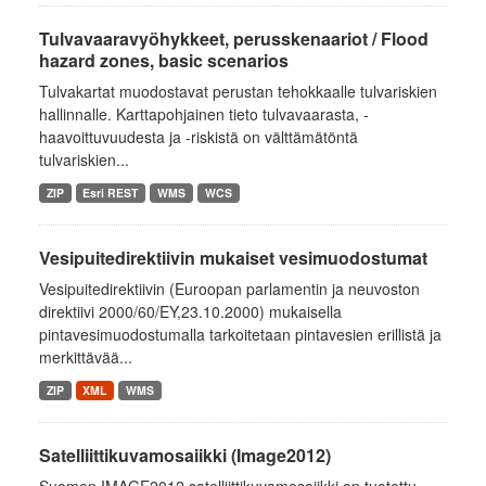
Tulvavaaravyöhykkeet, perusskenaariot / Flood
hazard zones, basic scenarios
Tulvakartat muodostavat perustan tehokkaalle tulvariskien
hallinnalle. Karttapohjainen tieto tulvavaarasta, -
haavoittuvuudesta ja -riskistä on välttämätöntä
tulvariskien...
ZIP
Esri REST
WMS
WCS
Vesipuitedirektiivin mukaiset vesimuodostumat
Vesipuitedirektiivin (Euroopan parlamentin ja neuvoston
direktiivi 2000/60/EY,23.10.2000) mukaisella
pintavesimuodostumalla tarkoitetaan pintavesien erillistä ja
merkittävää...
ZIP
XML
WMS
Satelliittikuvamosaiikki (Image2012)