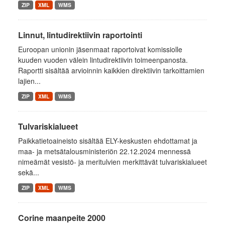
ZIP
XML
WMS
Linnut, lintudirektiivin raportointi
Euroopan unionin jäsenmaat raportoivat komissiolle
kuuden vuoden välein lintudirektiivin toimeenpanosta.
Raportti sisältää arvioinnin kaikkien direktiivin tarkoittamien
lajien...
ZIP
XML
WMS
Tulvariskialueet
Paikkatietoaineisto sisältää ELY-keskusten ehdottamat ja
maa- ja metsätalousministeriön 22.12.2024 mennessä
nimeämät vesistö- ja meritulvien merkittävät tulvariskialueet
sekä...
ZIP
XML
WMS
Corine maanpeite 2000