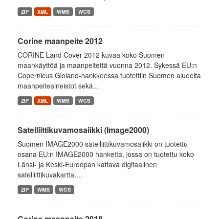
ZIP
XML
WMS
WCS
Corine maanpeite 2012
CORINE Land Cover 2012 kuvaa koko Suomen
maankäyttöä ja maanpeitettä vuonna 2012. Sykessä EU:n
Copernicus Gioland-hankkeessa tuotettiin Suomen alueelta
maanpeiteaineistot sekä...
ZIP
XML
WMS
WCS
Satelliittikuvamosaiikki (Image2000)
Suomen IMAGE2000 satelliittikuvamosaiikki on tuotettu
osana EU:n IMAGE2000 hanketta, jossa on tuotettu koko
Länsi- ja Keski-Euroopan kattava digitaalinen
satelliittikuvakartta....
ZIP
WMS
WCS
Corine maanpeite 2018