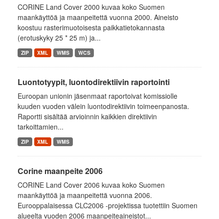
CORINE Land Cover 2000 kuvaa koko Suomen
maankäyttöä ja maanpeitettä vuonna 2000. Aineisto
koostuu rasterimuotoisesta paikkatietokannasta
(erotuskyky 25 * 25 m) ja...
ZIP
XML
WMS
WCS
Luontotyypit, luontodirektiivin raportointi
Euroopan unionin jäsenmaat raportoivat komissiolle
kuuden vuoden välein luontodirektiivin toimeenpanosta.
Raportti sisältää arvioinnin kaikkien direktiivin
tarkoittamien...
ZIP
XML
WMS
Corine maanpeite 2006
CORINE Land Cover 2006 kuvaa koko Suomen
maankäyttöä ja maanpeitettä vuonna 2006.
Eurooppalaisessa CLC2006 -projektissa tuotettiin Suomen
alueelta vuoden 2006 maanpeiteaineistot...