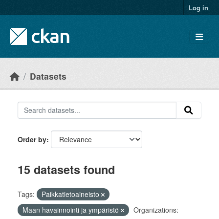
Skip to main content
Log in
Datasets
Order by
15 datasets found
Tags:
Paikkatietoaineisto
Maan havainnointi ja ympäristö
Organizations: