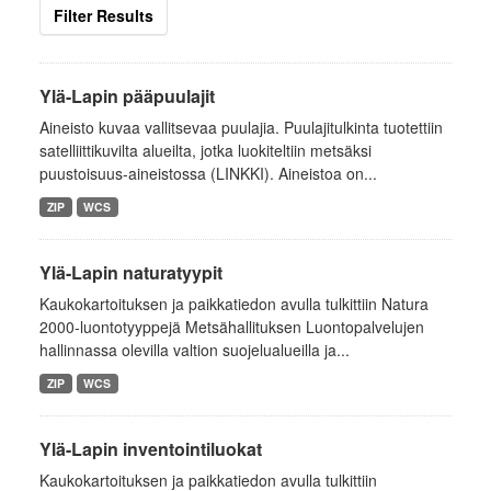
Filter Results
Ylä-Lapin pääpuulajit
Aineisto kuvaa vallitsevaa puulajia. Puulajitulkinta tuotettiin
satelliittikuvilta alueilta, jotka luokiteltiin metsäksi
puustoisuus-aineistossa (LINKKI). Aineistoa on...
ZIP
WCS
Ylä-Lapin naturatyypit
Kaukokartoituksen ja paikkatiedon avulla tulkittiin Natura
2000-luontotyyppejä Metsähallituksen Luontopalvelujen
hallinnassa olevilla valtion suojelualueilla ja...
ZIP
WCS
Ylä-Lapin inventointiluokat
Kaukokartoituksen ja paikkatiedon avulla tulkittiin