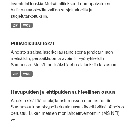
inventointiluokkia Metsähallituksen Luontopalvelujen
hallinnassa olevilla valtion suojelualueilla ja
suojelutarkoituksiin...
ZIP
WCS
Puustoisuusluokat
Aineisto sisältää laserkeilausaineistosta johdetun jaon
metsäisiin, pensaikkoon ja avoimiin vyöhykkeisiin
Suomessa. Metsät on lisäksi jaettu alaluokkiin latvuston...
ZIP
WCS
Havupuiden ja lehtipuiden suhteellinen osuus
Aineisto sisältää puulajikoostumuksen muutostrendin
Suomessa luontotyyppitarkastelussa käytettäväksi. Aineisto
perustuu Luken metsien monilähdeinventointiin (MS-NFI)
vv....