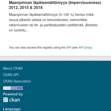
Maanpinnan läpäisemättömyys (Imperviousness)
2012, 2015 & 2018
Maanpinnan läpäisemättömyys (0-100 %) kertoo mikä
osuus pikselin alasta on keinotekoista, esimerkiksi
rakennusten tai tie- ja parkkialueiden peittämää. Aineisto
on tuotettu...
You can also access this registry using the
API
(see
API Docs
).
About CKAN
CKAN API
CKAN Association
Powered by
Language