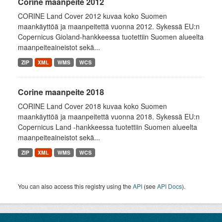
Corine maanpeite 2012
CORINE Land Cover 2012 kuvaa koko Suomen
maankäyttöä ja maanpeitettä vuonna 2012. Sykessä EU:n
Copernicus Gioland-hankkeessa tuotettiin Suomen alueelta
maanpeiteaineistot sekä...
ZIP
XML
WMS
WCS
Corine maanpeite 2018
CORINE Land Cover 2018 kuvaa koko Suomen
maankäyttöä ja maanpeitettä vuonna 2018. Sykessä EU:n
Copernicus Land -hankkeessa tuotettiin Suomen alueelta
maanpeiteaineistot sekä...
ZIP
XML
WMS
WCS
You can also access this registry using the
API
(see
API Docs
).